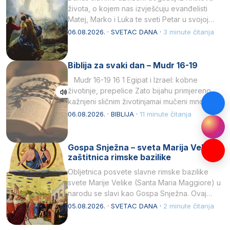
života, o kojem nas izvješćuju evanđelisti
Matej, Marko i Luka te sveti Petar u svojoj
drugoj…
06.08.2026. · SVETAC DANA ·
3 minute čitanja
Biblija za svaki dan – Mudr 16-19
Mudr 16-19 16 1 Egipat i Izrael: kobne
životinje, prepelice Zato bijahu primjereno
kažnjeni sličnim životinjamai mučeni mnoštvom
kukaca.2 A narod…
06.08.2026. · BIBLIJA ·
11 minute čitanja
Gospa Snježna – sveta Marija Velika,
zaštitnica rimske bazilike
Obljetnica posvete slavne rimske bazilike
svete Marije Velike (Santa Maria Maggiore) u
narodu se slavi kao Gospa Snježna. Ovaj
naziv, Sancta Maria…
05.08.2026. · SVETAC DANA ·
2 minute čitanja