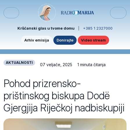
Skip to content
Skip to footer
Menu
Kršćanski glas u tvome domu
|
+385 1 2327000
Arhiv emisija
Donirajte
Video stream
AKTUALNOSTI
07 veljače, 2025
1 minuta čitanja
Pohod prizrensko-
prištinskog biskupa Dodë
Gjergjija Riječkoj nadbiskupiji