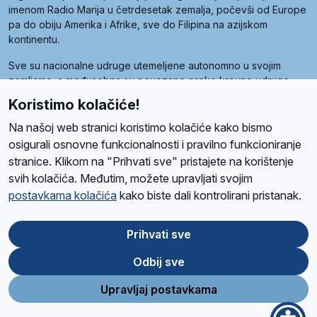
imenom Radio Marija u četrdesetak zemalja, počevši od Europe
pa do obiju Amerika i Afrike, sve do Filipina na azijskom
kontinentu.
Sve su nacionalne udruge utemeljene autonomno u svojim
zemljama, a međusobna su povezane preko krovne udruge
pod nazivom Svjetska obitelj Radio Marije (World Family of
Koristimo kolačiće!
Radio Maria). Svjetsku obitelj utemeljilo je sedam članica, među
kojima je i hrvatska Udruga Radio Marija.
Na našoj web stranici koristimo kolačiće kako bismo
osigurali osnovne funkcionalnosti i pravilno funkcioniranje
stranice. Klikom na "Prihvati sve" pristajete na korištenje
svih kolačića. Međutim, možete upravljati svojim
O nama
Radio
Program
Volonteri
Prijatelji
Kontakt
Pravila privatnosti
postavkama kolačića
kako biste dali kontrolirani pristanak.
Kolačići
Uvjeti korištenja
Ova stranica je zaštićena Google reCAPTCHA sustavom
Prihvati sve
Odbij sve
App
Google
Store
Play
Upravljaj postavkama
Design and development
SIK
&
C-Tel