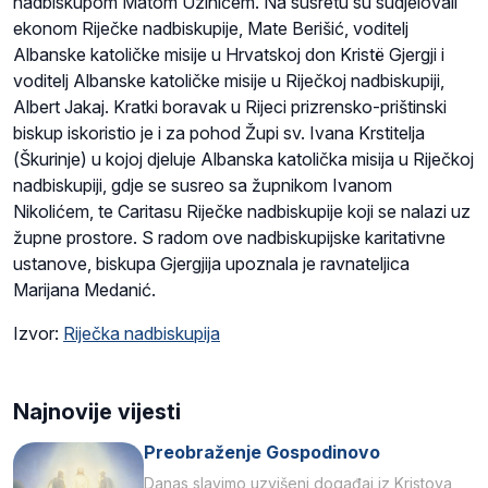
nadbiskupom Matom Uzinićem. Na susretu su sudjelovali
ekonom Riječke nadbiskupije, Mate Berišić, voditelj
Albanske katoličke misije u Hrvatskoj don Kristë Gjergji i
voditelj Albanske katoličke misije u Riječkoj nadbiskupiji,
Albert Jakaj. Kratki boravak u Rijeci prizrensko-prištinski
biskup iskoristio je i za pohod Župi sv. Ivana Krstitelja
(Škurinje) u kojoj djeluje Albanska katolička misija u Riječkoj
nadbiskupiji, gdje se susreo sa župnikom Ivanom
Nikolićem, te Caritasu Riječke nadbiskupije koji se nalazi uz
župne prostore. S radom ove nadbiskupijske karitativne
ustanove, biskupa Gjergjija upoznala je ravnateljica
Marijana Medanić.
Izvor:
Riječka nadbiskupija
Najnovije vijesti
Preobraženje Gospodinovo
Danas slavimo uzvišeni događaj iz Kristova