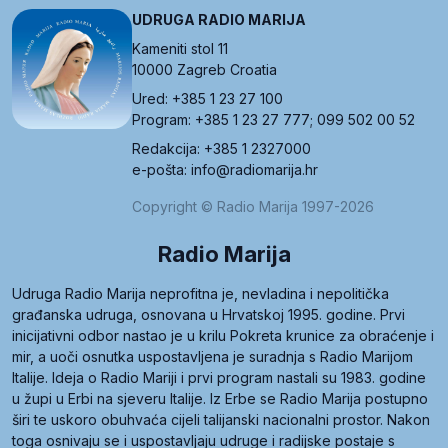
UDRUGA RADIO MARIJA
Kameniti stol 11
10000 Zagreb Croatia
Ured: +385 1 23 27 100
Program: +385 1 23 27 777; 099 502 00 52
Redakcija: +385 1 2327000
e-pošta: info@radiomarija.hr
Copyright © Radio Marija 1997-2026
Radio Marija
Udruga Radio Marija neprofitna je, nevladina i nepolitička
građanska udruga, osnovana u Hrvatskoj 1995. godine. Prvi
inicijativni odbor nastao je u krilu Pokreta krunice za obraćenje i
mir, a uoči osnutka uspostavljena je suradnja s Radio Marijom
Italije. Ideja o Radio Mariji i prvi program nastali su 1983. godine
u župi u Erbi na sjeveru Italije. Iz Erbe se Radio Marija postupno
širi te uskoro obuhvaća cijeli talijanski nacionalni prostor. Nakon
toga osnivaju se i uspostavljaju udruge i radijske postaje s