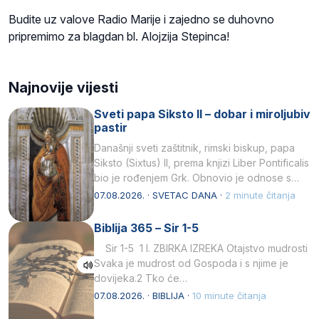
Budite uz valove Radio Marije i zajedno se duhovno
pripremimo za blagdan bl. Alojzija Stepinca!
Najnovije vijesti
Sveti papa Siksto II – dobar i miroljubiv
pastir
Današnji sveti zaštitnik, rimski biskup, papa
Siksto (Sixtus) II, prema knjizi Liber Pontificalis
bio je rođenjem Grk. Obnovio je odnose s
afričkim…
07.08.2026. · SVETAC DANA ·
2 minute čitanja
Biblija 365 – Sir 1-5
Sir 1-5 1 I. ZBIRKA IZREKA Otajstvo mudrosti
Svaka je mudrost od Gospoda i s njime je
dovijeka.2 Tko će…
07.08.2026. · BIBLIJA ·
10 minute čitanja