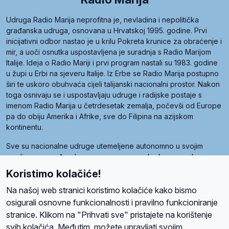
Udruga Radio Marija neprofitna je, nevladina i nepolitička
građanska udruga, osnovana u Hrvatskoj 1995. godine. Prvi
inicijativni odbor nastao je u krilu Pokreta krunice za obraćenje i
mir, a uoči osnutka uspostavljena je suradnja s Radio Marijom
Italije. Ideja o Radio Mariji i prvi program nastali su 1983. godine
u župi u Erbi na sjeveru Italije. Iz Erbe se Radio Marija postupno
širi te uskoro obuhvaća cijeli talijanski nacionalni prostor. Nakon
toga osnivaju se i uspostavljaju udruge i radijske postaje s
imenom Radio Marija u četrdesetak zemalja, počevši od Europe
pa do obiju Amerika i Afrike, sve do Filipina na azijskom
kontinentu.
Sve su nacionalne udruge utemeljene autonomno u svojim
zemljama, a međusobna su povezane preko krovne udruge
pod nazivom Svjetska obitelj Radio Marije (World Family of
Koristimo kolačiće!
Radio Maria). Svjetsku obitelj utemeljilo je sedam članica, među
kojima je i hrvatska Udruga Radio Marija.
Na našoj web stranici koristimo kolačiće kako bismo
osigurali osnovne funkcionalnosti i pravilno funkcioniranje
stranice. Klikom na "Prihvati sve" pristajete na korištenje
svih kolačića. Međutim, možete upravljati svojim