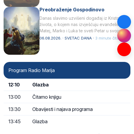
Preobraženje Gospodinovo
Danas slavimo uzvišeni događaj iz Kristova
života, o kojem nas izvješćuju evanđelisti
Matej, Marko i Luka te sveti Petar u svojoj
drugoj…
06.08.2026. · SVETAC DANA ·
3 minute čitanja
Program Radio Marija
12:10
Glazba
13:00
Čitamo knjigu
13:30
Obavijesti i najava programa
13:45
Glazba