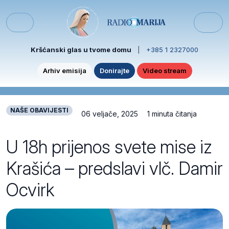
Skip to content
Skip to footer
Menu
Kršćanski glas u tvome domu
|
+385 1 2327000
Arhiv emisija
Donirajte
Video stream
NAŠE OBAVIJESTI
06 veljače, 2025
1 minuta čitanja
U 18h prijenos svete mise iz
Krašića – predslavi vlč. Damir
Ocvirk