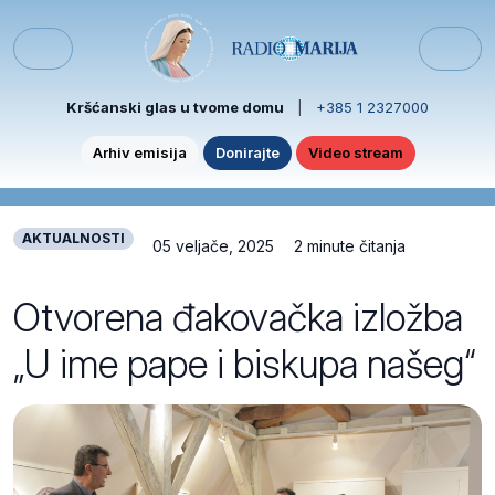
Skip to content
Skip to footer
Menu
Kršćanski glas u tvome domu
|
+385 1 2327000
Arhiv emisija
Donirajte
Video stream
AKTUALNOSTI
05 veljače, 2025
2 minute čitanja
Otvorena đakovačka izložba
„U ime pape i biskupa našeg“