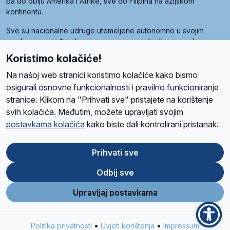
pa do obiju Amerika i Afrike, sve do Filipina na azijskom
kontinentu.
Sve su nacionalne udruge utemeljene autonomno u svojim
zemljama, a međusobna su povezane preko krovne udruge
pod nazivom Svjetska obitelj Radio Marije (World Family of
Koristimo kolačiće!
Radio Maria). Svjetsku obitelj utemeljilo je sedam članica, među
kojima je i hrvatska Udruga Radio Marija.
Na našoj web stranici koristimo kolačiće kako bismo
osigurali osnovne funkcionalnosti i pravilno funkcioniranje
stranice. Klikom na "Prihvati sve" pristajete na korištenje
svih kolačića. Međutim, možete upravljati svojim
O nama
Radio
Program
Volonteri
Prijatelji
Kontakt
Pravila privatnosti
postavkama kolačića
kako biste dali kontrolirani pristanak.
Kolačići
Uvjeti korištenja
Ova stranica je zaštićena Google reCAPTCHA sustavom
Prihvati sve
Odbij sve
App
Google
Store
Play
Upravljaj postavkama
Design and development
SIK
&
C-Tel
•
•
Politika privatnosti
Uvjeti korištenja
Impressum