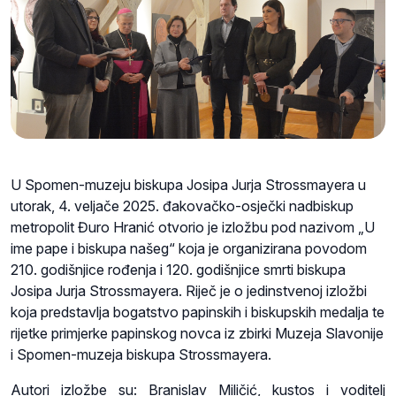
U Spomen-muzeju biskupa Josipa Jurja Strossmayera u
utorak, 4. veljače 2025. đakovačko-osječki nadbiskup
metropolit Đuro Hranić otvorio je izložbu pod nazivom „U
ime pape i biskupa našeg“ koja je organizirana povodom
210. godišnjice rođenja i 120. godišnjice smrti biskupa
Josipa Jurja Strossmayera. Riječ je o jedinstvenoj izložbi
koja predstavlja bogatstvo papinskih i biskupskih medalja te
rijetke primjerke papinskog novca iz zbirki Muzeja Slavonije
i Spomen-muzeja biskupa Strossmayera.
Autori izložbe su: Branislav Miličić, kustos i voditelj