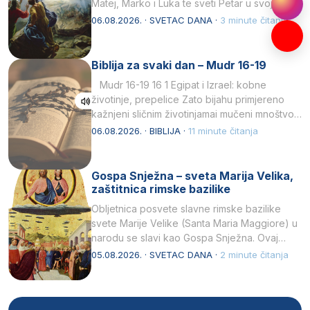
Matej, Marko i Luka te sveti Petar u svojoj
drugoj…
06.08.2026. · SVETAC DANA ·
3 minute čitanja
Biblija za svaki dan – Mudr 16-19
Mudr 16-19 16 1 Egipat i Izrael: kobne
životinje, prepelice Zato bijahu primjereno
kažnjeni sličnim životinjamai mučeni mnoštvom
kukaca.2 A narod…
06.08.2026. · BIBLIJA ·
11 minute čitanja
Gospa Snježna – sveta Marija Velika,
zaštitnica rimske bazilike
Obljetnica posvete slavne rimske bazilike
svete Marije Velike (Santa Maria Maggiore) u
narodu se slavi kao Gospa Snježna. Ovaj
naziv, Sancta Maria…
05.08.2026. · SVETAC DANA ·
2 minute čitanja