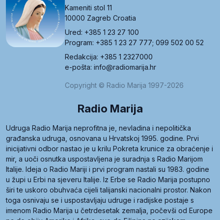
Kameniti stol 11
10000 Zagreb Croatia
Ured: +385 1 23 27 100
Program: +385 1 23 27 777; 099 502 00 52
Redakcija: +385 1 2327000
e-pošta: info@radiomarija.hr
Copyright © Radio Marija 1997-2026
Radio Marija
Udruga Radio Marija neprofitna je, nevladina i nepolitička
građanska udruga, osnovana u Hrvatskoj 1995. godine. Prvi
inicijativni odbor nastao je u krilu Pokreta krunice za obraćenje i
mir, a uoči osnutka uspostavljena je suradnja s Radio Marijom
Italije. Ideja o Radio Mariji i prvi program nastali su 1983. godine
u župi u Erbi na sjeveru Italije. Iz Erbe se Radio Marija postupno
širi te uskoro obuhvaća cijeli talijanski nacionalni prostor. Nakon
toga osnivaju se i uspostavljaju udruge i radijske postaje s
imenom Radio Marija u četrdesetak zemalja, počevši od Europe