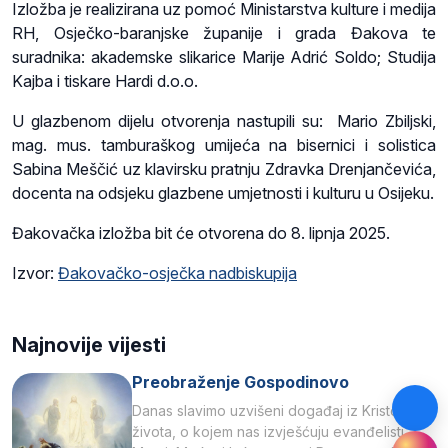
Izložba je realizirana uz pomoć Ministarstva kulture i medija
RH, Osječko-baranjske županije i grada Đakova te
suradnika: akademske slikarice Marije Adrić Soldo; Studija
Kajba i tiskare Hardi d.o.o.
U glazbenom dijelu otvorenja nastupili su: Mario Zbiljski,
mag. mus. tamburaškog umijeća na bisernici i solistica
Sabina Meščić uz klavirsku pratnju Zdravka Drenjančevića,
docenta na odsjeku glazbene umjetnosti i kulturu u Osijeku.
Đakovačka izložba bit će otvorena do 8. lipnja 2025.
Izvor:
Đakovačko-osječka nadbiskupija
Najnovije vijesti
Preobraženje Gospodinovo
Danas slavimo uzvišeni događaj iz Kristova
života, o kojem nas izvješćuju evanđelisti