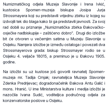
Numizmatičkog odjela Muzeja Slavonije i Irena Ivkić,
kustosica Spomen-muzeja biskupa Josipa Jurja
Strossmayera koji su predstavili vrijednu zbirku iz kojeg su
izdvojili tek dio blaga kako bi ga predstavili javnosti. Za svoj
rad dobili su priznanje „Numizmatička zbirka Đakovačko-
osječke nadbiskupije – zaštićeno dobro“. Drugi dio izložbe
bit će otvoren u večernjim satima u Muzeju Slavonije u
Osijeku. Namjera izložbe je između ostaloga i povezati dva
Strossmayerova grada: biskup Strossmayer rodio se u
Osijeku 4. veljače 18015, a preminuo je u Đakovu 1905.
godine.
Na izložbi su uz kustose još govorili ravnatelj Spomen-
muzeja mr. Tadija Crnjak; ravnateljica Muzeja Slavonije
Zdenka Predrijevac; dogradonačelnik Đakova Antu Galić i
mons. Hranić. U ime Ministarstva kulture i medija izložbi je
nazočila Ivana Sudić, voditeljica područnog odjela za
konzervatorske poslove u Osijeku.