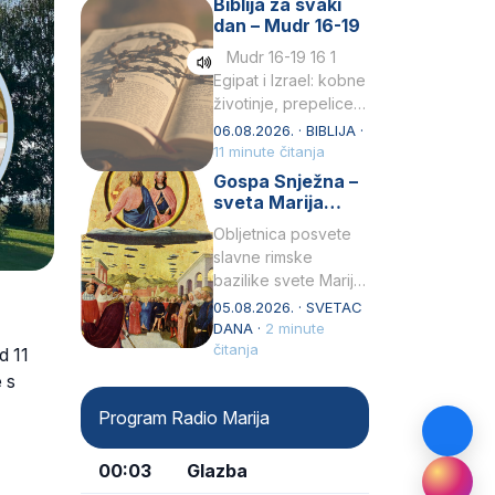
Biblija za svaki
Petar u svojoj
dan – Mudr 16-19
drugoj…
Mudr 16-19 16 1
Egipat i Izrael: kobne
životinje, prepelice
Zato bijahu
06.08.2026. · BIBLIJA ·
primjereno kažnjeni
11 minute čitanja
sličnim životinjamai
Gospa Snježna –
mučeni mnoštvom
sveta Marija
kukaca.2 A narod…
Velika, zaštitnica
Obljetnica posvete
rimske bazilike
slavne rimske
bazilike svete Marije
Velike (Santa Maria
05.08.2026. · SVETAC
Maggiore) u narodu
DANA ·
2 minute
se slavi kao Gospa
čitanja
d 11
Snježna. Ovaj naziv,
 s
Sancta Maria…
Program Radio Marija
00:03
Glazba