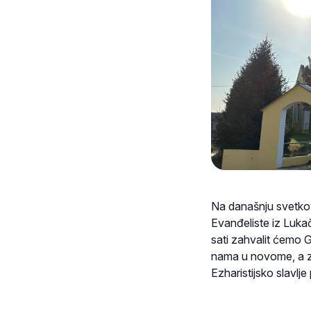
Na današnju svetko
Evanđeliste iz Lukač
sati zahvalit ćemo G
nama u novome, a z
Ezharistijsko slavlj