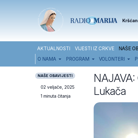
Skip to content
Skip to footer
Kršćan
AKTUALNOSTI
VIJESTI IZ CRKVE
NAŠE OB
O NAMA
PROGRAM
VOLONTERI
P
NAJAVA: Od
NAŠE OBAVIJESTI
Lukača
02 veljače, 2025
1 minuta čitanja