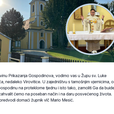
vinu Prikazanja Gospodinova, vodimo vas u Župu sv. Luke
a, nedaleko Virovitice. U zajedništvu s tamošnjim vjernicima, o
ospodinu na proteklome tjednu i isto tako, zamoliti Ga da buide
ahvalit ćemo na poseban način i na daru posvećenog života.
e predvodi domaći župnik vlč Mario Mesić.