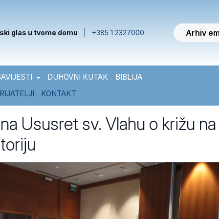
Arhiv em
ski glas u tvome domu
|
+385 1 2327000
AVIJESTI
DUHOVNI KUTAK
BIBLIJA
RIJATELJI
KONTAKT
ina Ususret sv. Vlahu o križu na
toriju