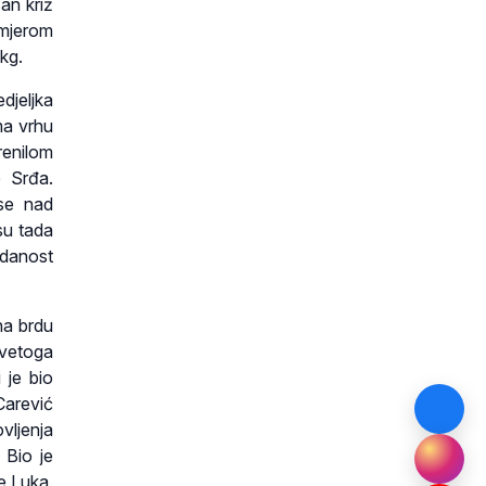
an križ
omjerom
kg.
djeljka
ma vrhu
renilom
e Srđa.
 se nad
su tada
odanost
na brdu
 svetoga
 je bio
Carević
vljenja
 Bio je
e Luka.