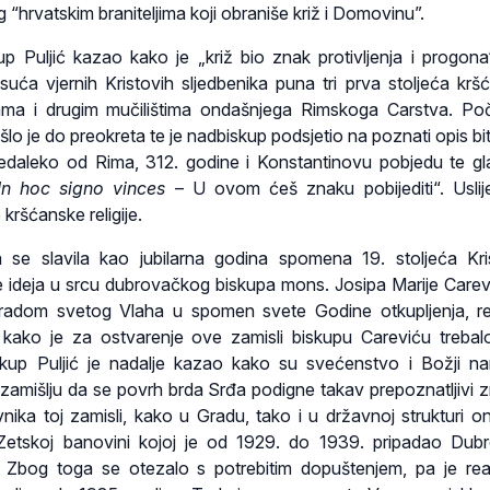
“hrvatskim braniteljima koji obraniše križ i Domovinu”.
p Puljić kazao kako je „križ bio znak protivljenja i progon
isuća vjernih Kristovih sljedbenika puna tri prva stoljeća krš
ama i drugim mučilištima ondašnjega Rimskoga Carstva. P
šlo je do preokreta te je nadbiskup podsjetio na poznati opis bi
nedaleko od Rima, 312. godine i Konstantinovu pobjedu te gl
In hoc signo vinces
– U ovom ćeš znaku pobijediti“. Uslije
kršćanske religije.
 se slavila kao jubilarna godina spomena 19. stoljeća Kr
 se ideja u srcu dubrovačkog biskupa mons. Josipa Marije Carev
gradom svetog Vlaha u spomen svete Godine otkupljenja, r
kako je za ostvarenje ove zamisli biskupu Careviću treba
kup Puljić je nadalje kazao kako su svećenstvo i Božji nar
amišlju da se povrh brda Srđa podigne takav prepoznatljivi zn
ivnika toj zamisli, kako u Gradu, tako i u državnoj strukturi o
 Zetskoj banovini kojoj je od 1929. do 1939. pripadao Dubr
 Zbog toga se otezalo s potrebitim dopuštenjem, pa je real