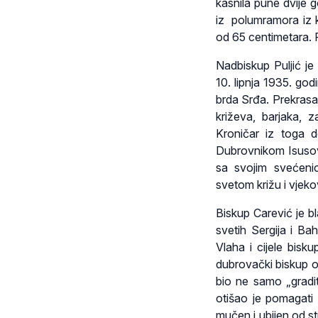
kasnila pune dvije 
iz polumramora iz 
od 65 centimetara. P
Nadbiskup Puljić je
10. lipnja 1935. go
brda Srđa. Prekrasa
križeva, barjaka, 
Kroničar iz toga 
Dubrovnikom Isusova
sa svojim svećeni
svetom križu i vjeko
Biskup Carević je bl
svetih Sergija i Bah
Vlaha i cijele bisk
dubrovački biskup o
bio ne samo „gradit
otišao je pomagati 
mučen i ubijen od s