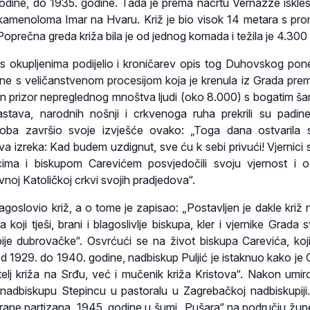
godine, do 1935. godine. Tada je prema nacrtu Vernazze iskles
kamenoloma Imar na Hvaru. Križ je bio visok 14 metara s pr
oprečna greda križa bila je od jednog komada i težila je 4.300 
 s okupljenima podijelio i kroničarev opis tog Duhovskog pone
dine s veličanstvenom procesijom koja je krenula iz Grada pre
n prizor nepreglednog mnoštva ljudi (oko 8.000) s bogatim ša
zastava, narodnih nošnji i crkvenoga ruha prekrili su padin
doba završio svoje izvješće ovako: „Toga dana ostvarila
 izreka: Kad budem uzdignut, sve ću k sebi privući! Vjernici 
cima i biskupom Carevićem posvjedočili svoju vjernost i 
vnoj Katoličkoj crkvi svojih pradjedova“.
agoslovio križ, a o tome je zapisao: „Postavljen je dakle križ 
a koji tješi, brani i blagoslivlje biskupa, kler i vjernike Grada
upije dubrovačke“. Osvrćući se na život biskupa Carevića, koji
d 1929. do 1940. godine, nadbiskup Puljić je istaknuo kako je 
elj križa na Srđu, već i mučenik križa Kristova“. Nakon umiro
nadbiskupu Stepincu u pastoralu u Zagrebačkoj nadbiskupiji.
trane partizana 1945. godine u šumi „Pušara“ na području žup