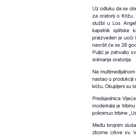
Uz odluku da se obn
za oratorij o Križu.
službi u Los Angel
kapelnik splitske 
praizveden je uoči 
navršit će se 28 go
Puljić je zahvalio 
snimanje oratorija.
Na multimedijalnom 
nastao u produkciji
križu. Okupljeni su t
Predsjednica Vijeća
moderirala je tribin
pokrenuo tribine „Us
Među brojnim slušat
zborne crkve sv. Vl