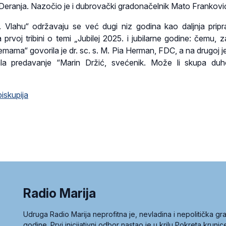
Deranja. Nazočio je i dubrovački gradonačelnik Mato Frankovi
v. Vlahu“ održavaju se već dugi niz godina kao daljnja prip
prvoj tribini o temi „Jubilej 2025. i jubilarne godine: čemu, z
emama“ govorila je dr. sc. s. M. Pia Herman, FDC, a na drugoj je
ala predavanje “Marin Držić, svećenik. Može li skupa du
iskupija
Radio Marija
Udruga Radio Marija neprofitna je, nevladina i nepolitička 
godine. Prvi inicijativni odbor nastao je u krilu Pokreta kruni