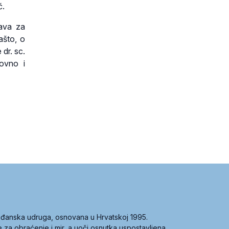
ć.
rava za
ašto, o
 dr. sc.
hovno i
građanska udruga, osnovana u Hrvatskoj 1995.
ce za obraćenje i mir, a uoči osnutka uspostavljena