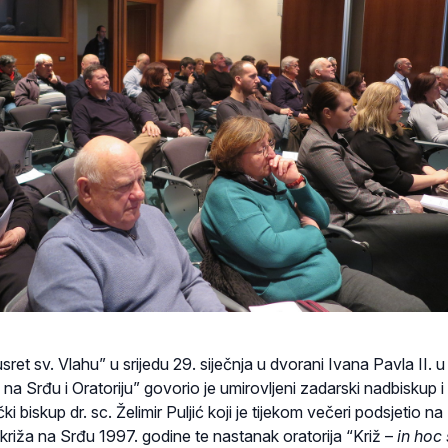
usret sv. Vlahu” u srijedu 29. siječnja u dvorani Ivana Pavla II. u
na Srđu i Oratoriju” govorio je umirovljeni zadarski nadbiskup i
 biskup dr. sc. Želimir Puljić koji je tijekom večeri podsjetio na
riža na Srđu 1997. godine te nastanak oratorija “Križ –
in hoc