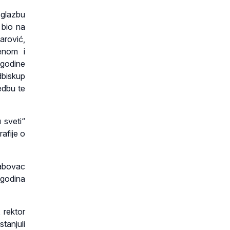
 glazbu
 bio na
arović,
jenom i
 godine
dbiskup
edbu te
 sveti“
afije o
rabovac
 godina
 rektor
tanjuli