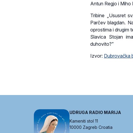
Antun Regjo i Miho 
Tribine „Ususret s
Parčev blagdan. Na 
oprostima i drugim t
Slavica Stojan im
duhovito?”
Izvor:
Dubrovačka b
UDRUGA RADIO MARIJA
Kameniti stol 11
10000 Zagreb Croatia