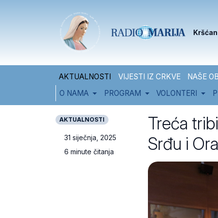
Skip to content
Skip to footer
Kršćan
AKTUALNOSTI
VIJESTI IZ CRKVE
NAŠE OB
O NAMA
PROGRAM
VOLONTERI
P
Treća trib
AKTUALNOSTI
Srđu i Ora
31 siječnja, 2025
6 minute čitanja