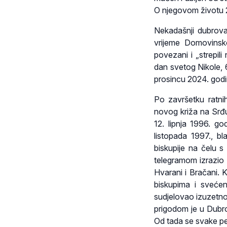
O njegovom životu 20
Nekadašnji dubrova
vrijeme Domovinsko
povezani i „strepil
dan svetog Nikole, 6.
prosincu 2024. godin
Po završetku ratnih
novog križa na Srđ
12. lipnja 1996. go
listopada 1997., b
biskupije na čelu 
telegramom izrazio s
Hvarani i Bračani. 
biskupima i svećen
sudjelovao izuzetno 
prigodom je u Dubr
Od tada se svake pe