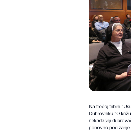
Na trećoj tribini “Us
Dubrovniku “O križu 
nekadašnji dubrovački
ponovno podizanje k