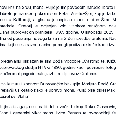
ovi križ na Srđu, mons. Puljić je tim povodom naručio libreto i
 Libreto je napisao pokojni don Petar Vuletić-Šjor, koji je tada
esu u Kaliforniji, a glazbu je napisao maestro don Šime M
katedrale. Oratorij je ocjenjen vrlo visokom stručnom oc
Dana dubrovačkih branitelja 1997. godine. U listopadu 2025.
dina od podizanja novoga križa na Srđu i izvedbe oratorija. Na
svima koji su na razne načine pomogli podizanje križa kao i izv
predavanju prikazan je film Boža Vodopije „Častimo te, Križu
 dubrovačkog studija HTV-a 1997. godine kao i povijesne fotogr
akođer imali prigodu čuti glazbene dijelovi iz Oratorija.
 za kulturu i znanost Dubrovačke biskupije Marijeta Radić G
u rekavši uz ostalo kako je upravo mons. Puljić prije tridesetak
usret sv. Vlahu“.
eljima izlaganja su pratili dubrovački biskup Roko Glasnović,
aha i generalni vikar mons. Ivica Pervan te ovogodišnji fes