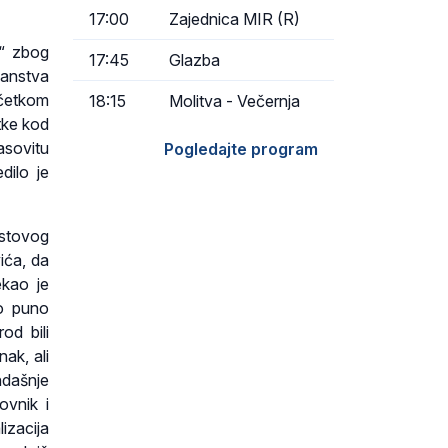
17:00
Zajednica MIR (R)
a“ zbog
17:45
Glazba
ćanstva
očetkom
18:15
Molitva - Večernja
tke kod
asovitu
Pogledajte program
dilo je
istovog
ića, da
ekao je
lo puno
od bili
ak, ali
ndašnje
ovnik i
izacija