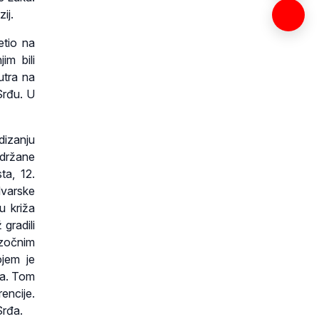
ij.
etio na
im bili
utra na
 Srđu. U
dizanju
održane
ta, 12.
Hvarske
u križa
 gradili
azočnim
ojem je
ma. Tom
encije.
Srđa.