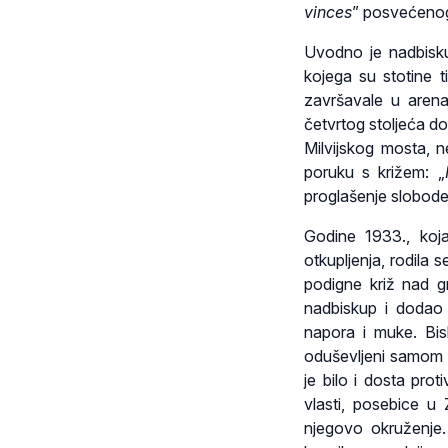
vinces
” posvećenog 
Uvodno je nadbisku
kojega su stotine t
završavale u aren
četvrtog stoljeća do
Milvijskog mosta, 
poruku s križem: „
proglašenje slobode 
Godine 1933., koja
otkupljenja, rodila
podigne križ nad 
nadbiskup i dodao 
napora i muke. Bis
oduševljeni samom z
je bilo i dosta prot
vlasti, posebice u
njegovo okruženje.