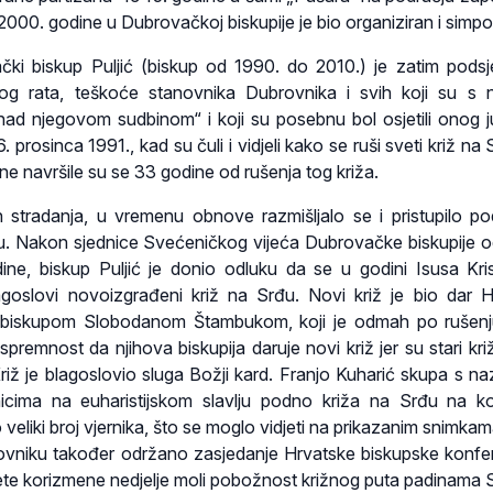
00. godine u Dubrovačkoj biskupije je bio organiziran i simpoz
čki biskup Puljić (biskup od 1990. do 2010.) je zatim podsj
g rata, teškoće stanovnika Dubrovnika i svih koji su s nj
i nad njegovom sudbinom“ i koji su posebnu bol osjetili onog j
 prosinca 1991., kad su čuli i vidjeli kako se ruši sveti križ na
e navršile su se 33 godine od rušenja tog križa.
 stradanja, u vremenu obnove razmišljalo se i pristupilo po
u. Nakon sjednice Svećeničkog vijeća Dubrovačke biskupije 
dine, biskup Puljić je donio odluku da se u godini Isusa Kris
lagoslovi novoizgrađeni križ na Srđu. Novi križ je bio dar 
s biskupom Slobodanom Štambukom, koji je odmah po rušenj
premnost da njihova biskupija daruje novi križ jer su stari križ
Križ je blagoslovio sluga Božji kard. Franjo Kuharić skupa s n
icima na euharistijskom slavlju podno križa na Srđu na k
veliki broj vjernika, što se moglo vidjeti na prikazanim snimka
ovniku također održano zasjedanje Hrvatske biskupske konfer
te korizmene nedjelje moli pobožnost križnog puta padinama 