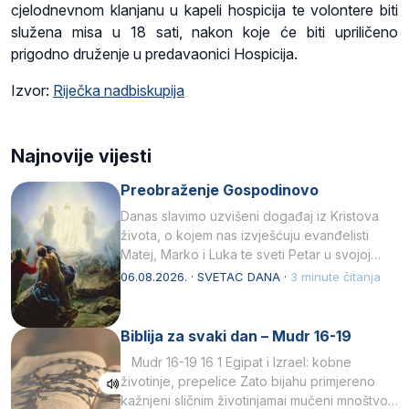
cjelodnevnom klanjanu u kapeli hospicija te volontere biti
služena misa u 18 sati, nakon koje će biti upriličeno
prigodno druženje u predavaonici Hospicija.
Izvor:
Riječka nadbiskupija
Najnovije vijesti
Preobraženje Gospodinovo
Danas slavimo uzvišeni događaj iz Kristova
života, o kojem nas izvješćuju evanđelisti
Matej, Marko i Luka te sveti Petar u svojoj
drugoj…
06.08.2026. · SVETAC DANA ·
3 minute čitanja
Biblija za svaki dan – Mudr 16-19
Mudr 16-19 16 1 Egipat i Izrael: kobne
životinje, prepelice Zato bijahu primjereno
kažnjeni sličnim životinjamai mučeni mnoštvom