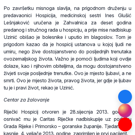
Po završetku misnoga slavlja, na prigodnom druženju u
predavaonici Hospicija, medicinskoj sestri Ines Glušić
Lešnjaković uručena je Zahvalnica za deset godina
predanog i stručnog rada u hospiciju, a prije mise nadbiskup
Uzinić obišao je bolesnike i uputio im blagoslov. Tom je
prigodom kazao da je hospicij ustanova u kojoj ljudi ne
umiru, nego žive dostojanstveno do posljednjih trenutaka
ovozemaljskog života. Važno je pomoći ljudima koji ovdje
dolaze, kao i njihovim obiteljima, da mogu dostojanstveno
živjeti svoje posljednje trenutke. Ovo je mjesto ljubavi, a ne
smrti. Ovo je mjesto života, pravog života, jer gdje je ljubav
tu je i pravi život, rekao je Uzinić.
Centar za žalovanje
Riječki Hospicij otvoren je 28.sijecnja 2013. godine i
osnivač mu je Caritas Riječke nadbiskupije uz podršku
Grada Rijeke i Primorsko – goranske županije. Tjedan dana
kasnije, 4. veljače 2013. godine, zaprimljen je prvi pacijent.