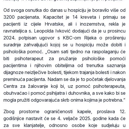
Od svoga osnutka do danas u hospiciju je boravilo više od
3200 pacijenata. Kapacitet je 14 kreveta i primaju se
pacijenti iz cijele Hrvatske, ali i inozemstva, rekla je
ravnateljica s. Leopolda Ivković dodajući da je u prosincu
2024. potpisan ugovor s KBC-om Rijeka o proširenju
suradnje zahvaljujući kojoj se u hospiciju može dobiti i
psihološka pomoć. „Osam sati tjedno na raspolaganju će
biti psihoterapeut za pružanje psihološke pomoći
pacijentima i njihovim obiteljima od trenutka saznanja
dijagnoze neizlječive bolesti, tijekom trajanja bolesti i nakon
preminuća pacijenta. Nadam se da je to početak djelovanja
Centra za žalovanje koji bi, uz pomoć psihoterapeuta,
obuhvaćao i pomoć psihijatra i duhovnika, a sve kako bi se
mogla pružiti odgovarajuća skrb onima kojima je potrebna.“
Zbog prostorne ograničenosti kapele, proslava 12.
godišnjice nastavit će se 4. veljače 2025. godine kada će
za sve klanjatelje, odnosno osobe koje sudjeluju u