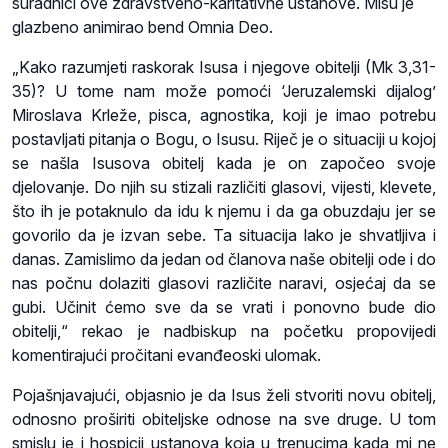
suradnici ove zdravstveno-karitativne ustanove. Misu je
glazbeno animirao bend Omnia Deo.
„Kako razumjeti raskorak Isusa i njegove obitelji (Mk 3,31-
35)? U tome nam može pomoći ‘Jeruzalemski dijalog’
Miroslava Krleže, pisca, agnostika, koji je imao potrebu
postavljati pitanja o Bogu, o Isusu. Riječ je o situaciji u kojoj
se našla Isusova obitelj kada je on započeo svoje
djelovanje. Do njih su stizali različiti glasovi, vijesti, klevete,
što ih je potaknulo da idu k njemu i da ga obuzdaju jer se
govorilo da je izvan sebe. Ta situacija lako je shvatljiva i
danas. Zamislimo da jedan od članova naše obitelji ode i do
nas počnu dolaziti glasovi različite naravi, osjećaj da se
gubi. Učinit ćemo sve da se vrati i ponovno bude dio
obitelji,“ rekao je nadbiskup na početku propovijedi
komentirajući pročitani evanđeoski ulomak.
Pojašnjavajući, objasnio je da Isus želi stvoriti novu obitelj,
odnosno proširiti obiteljske odnose na sve druge. U tom
smislu je i hospicij ustanova koja u trenucima kada mi ne