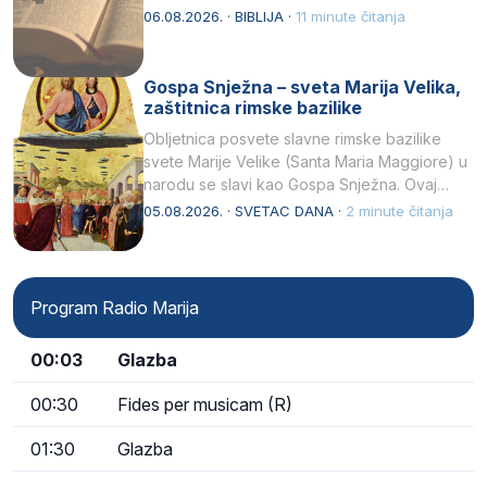
kukaca.2 A narod…
06.08.2026. · BIBLIJA ·
11 minute čitanja
Gospa Snježna – sveta Marija Velika,
zaštitnica rimske bazilike
Obljetnica posvete slavne rimske bazilike
svete Marije Velike (Santa Maria Maggiore) u
narodu se slavi kao Gospa Snježna. Ovaj
naziv, Sancta Maria…
05.08.2026. · SVETAC DANA ·
2 minute čitanja
Program Radio Marija
00:03
Glazba
00:30
Fides per musicam (R)
01:30
Glazba