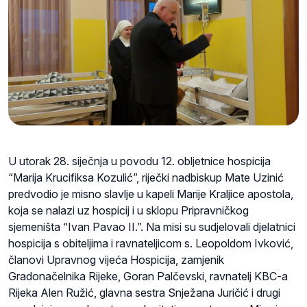
U utorak 28. siječnja u povodu 12. obljetnice hospicija
“Marija Krucifiksa Kozulić”, riječki nadbiskup Mate Uzinić
predvodio je misno slavlje u kapeli Marije Kraljice apostola,
koja se nalazi uz hospicij i u sklopu Pripravničkog
sjemeništa “Ivan Pavao II.”. Na misi su sudjelovali djelatnici
hospicija s obiteljima i ravnateljicom s. Leopoldom Ivković,
članovi Upravnog vijeća Hospicija, zamjenik
Gradonačelnika Rijeke, Goran Palčevski, ravnatelj KBC-a
Rijeka Alen Ružić, glavna sestra Snježana Juričić i drugi