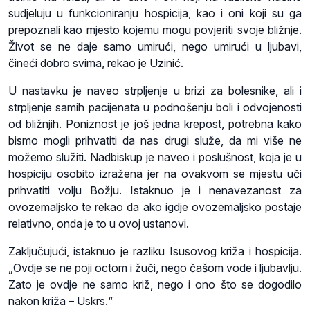
sudjeluju u funkcioniranju hospicija, kao i oni koji su ga
prepoznali kao mjesto kojemu mogu povjeriti svoje bližnje.
Život se ne daje samo umirući, nego umirući u ljubavi,
čineći dobro svima, rekao je Uzinić.
U nastavku je naveo strpljenje u brizi za bolesnike, ali i
strpljenje samih pacijenata u podnošenju boli i odvojenosti
od bližnjih. Poniznost je još jedna krepost, potrebna kako
bismo mogli prihvatiti da nas drugi služe, da mi više ne
možemo služiti. Nadbiskup je naveo i poslušnost, koja je u
hospiciju osobito izražena jer na ovakvom se mjestu uči
prihvatiti volju Božju. Istaknuo je i nenavezanost za
ovozemaljsko te rekao da ako igdje ovozemaljsko postaje
relativno, onda je to u ovoj ustanovi.
Zaključujući, istaknuo je razliku Isusovog križa i hospicija.
„Ovdje se ne poji octom i žuči, nego čašom vode i ljubavlju.
Zato je ovdje ne samo križ, nego i ono što se dogodilo
nakon križa – Uskrs.“