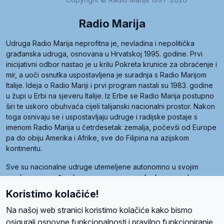
Radio Marija
Udruga Radio Marija neprofitna je, nevladina i nepolitička
građanska udruga, osnovana u Hrvatskoj 1995. godine. Prvi
inicijativni odbor nastao je u krilu Pokreta krunice za obraćenje i
mir, a uoči osnutka uspostavljena je suradnja s Radio Marijom
Italije. Ideja o Radio Mariji i prvi program nastali su 1983. godine
u župi u Erbi na sjeveru Italije. Iz Erbe se Radio Marija postupno
širi te uskoro obuhvaća cijeli talijanski nacionalni prostor. Nakon
toga osnivaju se i uspostavljaju udruge i radijske postaje s
imenom Radio Marija u četrdesetak zemalja, počevši od Europe
pa do obiju Amerika i Afrike, sve do Filipina na azijskom
kontinentu.
Sve su nacionalne udruge utemeljene autonomno u svojim
zemljama, a međusobna su povezane preko krovne udruge
pod nazivom Svjetska obitelj Radio Marije (World Family of
Koristimo kolačiće!
Radio Maria). Svjetsku obitelj utemeljilo je sedam članica, među
kojima je i hrvatska Udruga Radio Marija.
Na našoj web stranici koristimo kolačiće kako bismo
osigurali osnovne funkcionalnosti i pravilno funkcioniranje