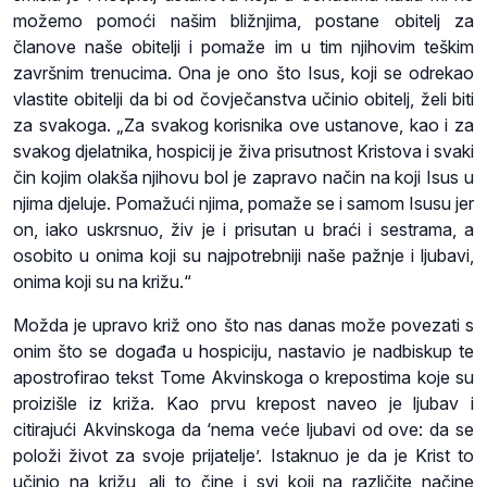
možemo pomoći našim bližnjima, postane obitelj za
članove naše obitelji i pomaže im u tim njihovim teškim
završnim trenucima. Ona je ono što Isus, koji se odrekao
vlastite obitelji da bi od čovječanstva učinio obitelj, želi biti
za svakoga. „Za svakog korisnika ove ustanove, kao i za
svakog djelatnika, hospicij je živa prisutnost Kristova i svaki
čin kojim olakša njihovu bol je zapravo način na koji Isus u
njima djeluje. Pomažući njima, pomaže se i samom Isusu jer
on, iako uskrsnuo, živ je i prisutan u braći i sestrama, a
osobito u onima koji su najpotrebniji naše pažnje i ljubavi,
onima koji su na križu.“
Možda je upravo križ ono što nas danas može povezati s
onim što se događa u hospiciju, nastavio je nadbiskup te
apostrofirao tekst Tome Akvinskoga o krepostima koje su
proizišle iz križa. Kao prvu krepost naveo je ljubav i
citirajući Akvinskoga da ‘nema veće ljubavi od ove: da se
položi život za svoje prijatelje’. Istaknuo je da je Krist to
učinio na križu, ali to čine i svi koji na različite načine