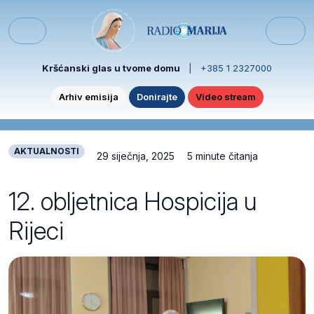
Skip to content
Skip to footer
Menu
Kršćanski glas u tvome domu
|
+385 1 2327000
Arhiv emisija
Donirajte
Video stream
AKTUALNOSTI
29 siječnja, 2025
5 minute čitanja
12. obljetnica Hospicija u
Rijeci