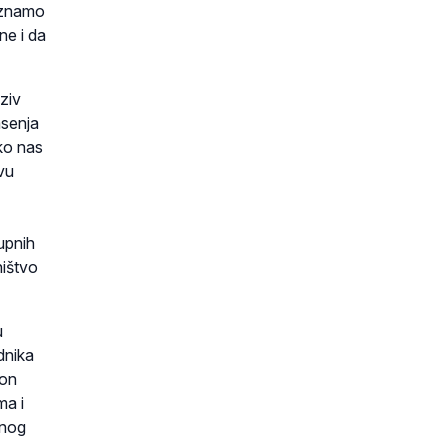
oznamo
e i da
ziv
asenja
ko nas
ovu
župnih
ništvo
u
dnika
kon
ma i
dnog