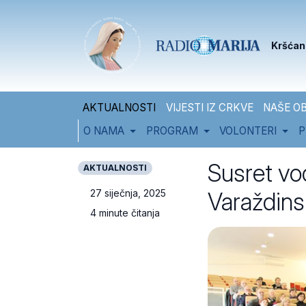
Skip to content
Skip to footer
Kršćan
AKTUALNOSTI
VIJESTI IZ CRKVE
NAŠE OB
O NAMA
PROGRAM
VOLONTERI
P
Susret vod
AKTUALNOSTI
Varaždins
27 siječnja, 2025
4 minute čitanja