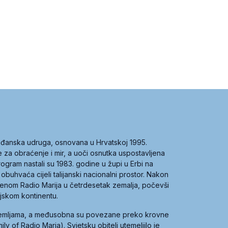
građanska udruga, osnovana u Hrvatskoj 1995.
ce za obraćenje i mir, a uoči osnutka uspostavljena
 program nastali su 1983. godine u župi u Erbi na
 obuhvaća cijeli talijanski nacionalni prostor. Nakon
 imenom Radio Marija u četrdesetak zemalja, počevši
ijskom kontinentu.
zemljama, a međusobna su povezane preko krovne
y of Radio Maria). Svjetsku obitelj utemeljilo je