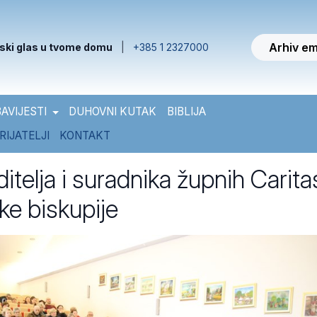
Arhiv em
ski glas u tvome domu
|
+385 1 2327000
AVIJESTI
DUHOVNI KUTAK
BIBLIJA
RIJATELJI
KONTAKT
itelja i suradnika župnih Carita
ke biskupije