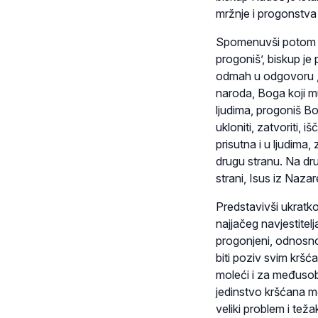
mržnje i progonstva
Spomenuvši potom G
progoniš’, biskup je
odmah u odgovoru „
naroda, Boga koji m
ljudima, progoniš Bo
ukloniti, zatvoriti, i
prisutna i u ljudima,
drugu stranu. Na drugo
strani, Isus iz Naza
Predstavivši ukratko
najjačeg navjestitel
progonjeni, odnosno 
biti poziv svim kršća
moleći i za međusob
jedinstvo kršćana m
veliki problem i tež