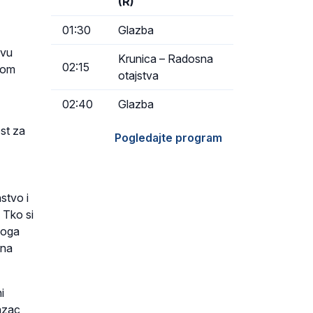
(R)
01:30
Glazba
ivu
Krunica – Radosna
02:15
ovom
otajstva
02:40
Glazba
st za
Pogledajte program
stvo i
 Tko si
ekoga
zna
i
azac