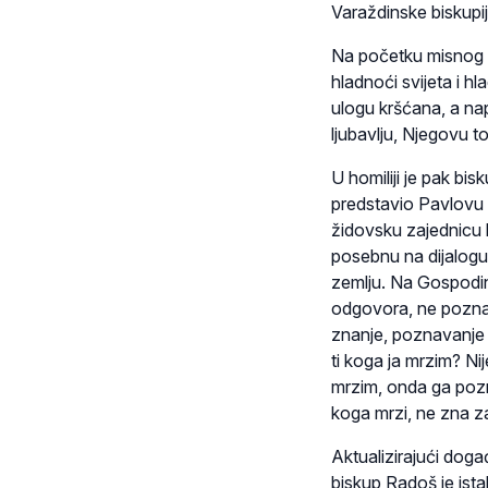
Varaždinske biskupij
Na početku misnog s
hladnoći svijeta i 
ulogu kršćana, a na
ljubavlju, Njegovu t
U homiliji je pak bi
predstavio Pavlovu 
židovsku zajednicu 
posebnu na dijalogu
zemlju. Na Gospodi
odgovora, ne poznaj
znanje, poznavanje 
ti koga ja mrzim? Ni
mrzim, onda ga pozn
koga mrzi, ne zna za
Aktualizirajući dog
biskup Radoš je is