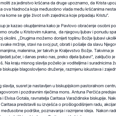
 moliti za jedinstvo kršćana da druge upoznamo, da Krista up
 da ova hladnoća koja međusobno vlada među kršćanima nestan
na kome se grije život svih zajednica koje pripadaju Kristu“.
iskup je kazao okupljenima kako je Pavlovo obraćenje osobni po
mo oruđe u Kristovim rukama, da njegovu ljubav i ponudu sp
j okolini. „Drugima možemo donijeti toplinu Božje ljubavi ukoli
 svake mržnje, stavi na svoj put, obrati i pošalje da slavu Njeg
anjima, malenima, jer takvih je Kraljevstvo Božje. Takvima je
dati jučer, i danas preko nas, preko dijela ljubavi“, zaključio je
š. Na kraju misnog slavlja poželio je voditeljima i suradnicima 
 biskupije blagoslovljeno druženje, razmjenu iskustava i zajed
 slavlja, susret je nastavljen u biskupijskom pastoralnom centr
agovorom i pozdravnim riječima mons. Antuna Perčića predsje
a i Elvisa Gotala, ravnatelja Caritasa Varaždinske biskupije. Na
h Caritasa predstavili su izvješća o prošlogodišnjem radu, akcija
hu međusobne podrške, poznavanja i razmjene ideja. Nakon ra