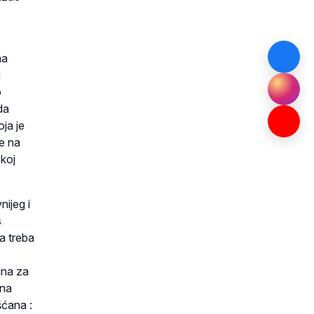
ma
g
o
da
oja je
se na
skoj
nijeg i
s
a treba
ina za
ana
šćana :