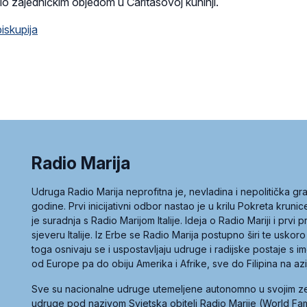
ršio zajedničkim objedom u Caritasovoj kuhinji.
iskupija
Radio Marija
Udruga Radio Marija neprofitna je, nevladina i nepolitička 
godine. Prvi inicijativni odbor nastao je u krilu Pokreta kruni
je suradnja s Radio Marijom Italije. Ideja o Radio Mariji i prvi
sjeveru Italije. Iz Erbe se Radio Marija postupno širi te uskoro
toga osnivaju se i uspostavljaju udruge i radijske postaje s
od Europe pa do obiju Amerika i Afrike, sve do Filipina na az
Sve su nacionalne udruge utemeljene autonomno u svojim 
udruge pod nazivom Svjetska obitelj Radio Marije (World Famil