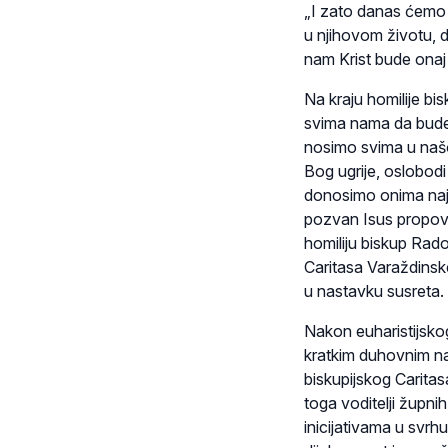
„I zato danas ćemo
u njihovom životu,
nam Krist bude onaj 
Na kraju homilije b
svima nama da bude
nosimo svima u našo
Bog ugrije, oslobodi
donosimo onima najm
pozvan Isus propovije
homiliju biskup Rado
Caritasa Varaždinske
u nastavku susreta.
Nakon euharistijskog
kratkim duhovnim n
biskupijskog Caritas
toga voditelji župni
inicijativama u svr