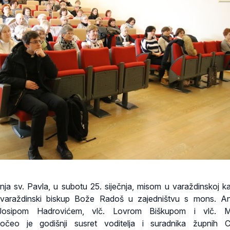
a sv. Pavla, u subotu 25. siječnja, misom u varaždinskoj kat
o varaždinski biskup Bože Radoš u zajedništvu s mons. A
 Josipom Hadrovićem, vlč. Lovrom Biškupom i vlč. M
čeo je godišnji susret voditelja i suradnika župnih Ca