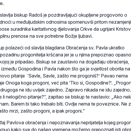
e.
lavlja biskup Radoš je pozdravljajući okupljene progovorio o
hladnoći u međuljudskim odnosima spomenuvši pritom nezamjenj
pose suradnika karitativnog djelovanja Crkve da ugrijani Krist
oplinu prenose na sve potrebne Božje ljubavi.
skup polazeći od slavlja blagdana Obraćenja sv. Pavla ukratko
pozadinu progonitelja kršćana jer je u njima prepoznao opasno
kojoj je pripadao. Biskup se zaustavio na događaju obraćenja,
 između Gospodina i Pavla nakon što ga je svjetlost oborila na
novo pitanje ‘Savle, Savle, zašto me progoniš?’ Pavao nema
e Onoga koga progoni, već pita ‘Tko si, Gospodine?’. „Progon
drugoga ne idu uvijek zajedno. Zapravo nikada ne idu zajedno.
je li nelogično pitanje?“, zapitao se biskup te nastavio: „Ako n
am. Barem bi tako trebalo biti. Ovdje nema te poveznice. Ne 
što mrzi, zašto progoni, a ipak progoni.“
ađaj Pavlova obraćenja i nepoznavanja neprijatelja kojeg progon
taknuo kako sve do našeg vremena možemo prepoznati isti obr