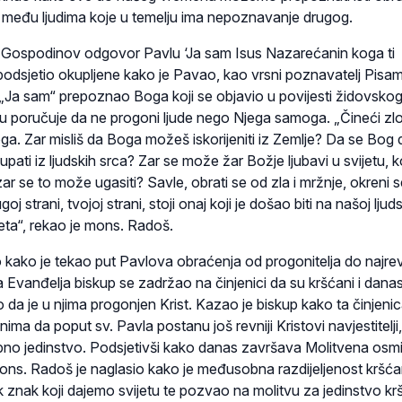
 među ljudima koje u temelju ima nepoznavanje drugog.
ospodinov odgovor Pavlu ‘Ja sam Isus Nazarećanin koga ti
 podsjetio okupljene kako je Pavao, kao vrsni poznavatelj Pisa
Ja sam“ prepoznao Boga koji se objavio u povijesti židovsko
u poručuje da ne progoni ljude nego Njega samoga. „Čineći zl
ga. Zar misliš da Boga možeš iskorijeniti iz Zemlje? Da se Bog 
ščupati iz ljudskih srca? Zar se može žar Božje ljubavi u svijetu, k
 zar se to može ugasiti? Savle, obrati se od zla i mržnje, okreni 
j strani, tvojoj strani, stoji onaj koji je došao biti na našoj ljud
reta“, rekao je mons. Radoš.
 kako je tekao put Pavlova obraćenja od progonitelja do najrev
ja Evanđelja biskup se zadržao na činjenici da su kršćani i dana
da je u njima progonjen Krist. Kazao je biskup kako ta činjenic
nima da poput sv. Pavla postanu još revniji Kristovi navjestitelji,
no jedinstvo. Podsjetivši kako danas završava Molitvena osm
ons. Radoš je naglasio kako je međusobna razdijeljenost kršć
ak znak koji dajemo svijetu te pozvao na molitvu za jedinstvo kr