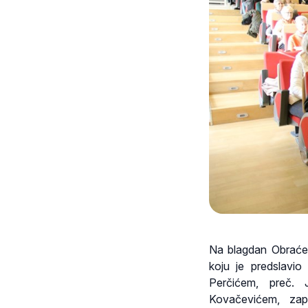
Na blagdan Obraćenj
koju je predslavi
Perčićem, preč.
Kovačevićem, zapo