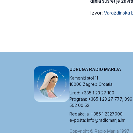
dijela susret je zav
Izvor:
Varaždinska b
UDRUGA RADIO MARIJA
Kameniti stol 11
10000 Zagreb Croatia
Ured: +385 1 23 27 100
Program: +385 1 23 27 777; 099
502 00 52
Redakcija: +385 1 2327000
e-pošta: info@radiomarija.hr
Copyright © Radio Marija 1997-