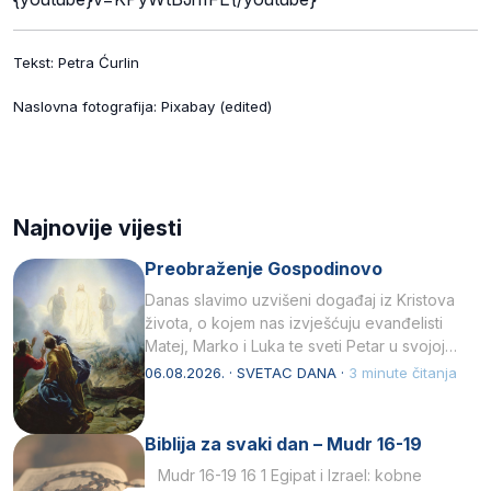
Tekst: Petra Ćurlin
Naslovna fotografija: Pixabay (edited)
Najnovije vijesti
Preobraženje Gospodinovo
Danas slavimo uzvišeni događaj iz Kristova
života, o kojem nas izvješćuju evanđelisti
Matej, Marko i Luka te sveti Petar u svojoj
drugoj…
06.08.2026. · SVETAC DANA ·
3 minute čitanja
Biblija za svaki dan – Mudr 16-19
Mudr 16-19 16 1 Egipat i Izrael: kobne