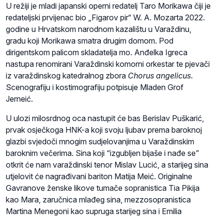
U režiji je mladi japanski operni redatelj Taro Morikawa čiji je
redateljski prvijenac bio „Figarov pir“ W. A. Mozarta 2022.
godine u Hrvatskom narodnom kazalištu u Varaždinu,
gradu koji Morikawa smatra drugim domom.
Pod
dirigentskom palicom skladatelja mo. Anđelka Igreca
nastupa renomirani Varaždinski komorni orkestar te pjevači
iz varaždinskog katedralnog zbora
Chorus angelicus
.
Scenografiju i kostimografiju potpisuje Mladen Grof
Jerneić.
U ulozi milosrdnog oca nastupit će bas Berislav Puškarić,
prvak osječkoga HNK-a koji svoju ljubav prema baroknoj
glazbi svjedoči mnogim sudjelovanjima u Varaždinskim
baroknim večerima. Sina koji “izgubljen bijaše i nađe se”
otkrit će nam varaždinski tenor Mislav Lucić, a starijeg sina
utjelovit će nagrađivani bariton Matija Meić. Originalne
Gavranove ženske likove tumače
sopranistica Tia Pikija
kao Mara, zaručnica mlađeg sina, mezzosopranistica
Martina Menegoni kao supruga starijeg sina i Emilia