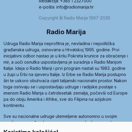
Redakcija: +385 1 2327000
e-pošta: info@radiomarija.hr
Copyright © Radio Marija 1997-2026
Radio Marija
Udruga Radio Marija neprofitna je, nevladina i nepolitička
građanska udruga, osnovana u Hrvatskoj 1995. godine. Prvi
inicijativni odbor nastao je u krilu Pokreta krunice za obraćenje i
mir, a uoči osnutka uspostavljena je suradnja s Radio Marijom
Italije. Ideja o Radio Mariji i prvi program nastali su 1983. godine
u župi u Erbi na sjeveru Italije. Iz Erbe se Radio Marija postupno
širi te uskoro obuhvaća cijeli talijanski nacionalni prostor. Nakon
toga osnivaju se i uspostavljaju udruge i radijske postaje s
imenom Radio Marija u četrdesetak zemalja, počevši od Europe
pa do obiju Amerika i Afrike, sve do Filipina na azijskom
kontinentu.
Sve su nacionalne udruge utemeljene autonomno u svojim
zemljama, a međusobna su povezane preko krovne udruge
pod nazivom Svjetska obitelj Radio Marije (World Family of