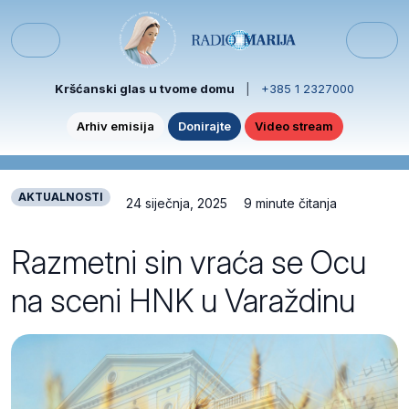
Skip to content
Skip to footer
Menu
Kršćanski glas u tvome domu
|
+385 1 2327000
Arhiv emisija
Donirajte
Video stream
AKTUALNOSTI
24 siječnja, 2025
9 minute čitanja
Razmetni sin vraća se Ocu
na sceni HNK u Varaždinu