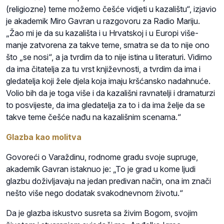
(religiozne) teme možemo češće vidjeti u kazalištu“, izjavio
je akademik Miro Gavran u razgovoru za Radio Mariju.
„Žao mi je da su kazališta i u Hrvatskoj i u Europi više-
manje zatvorena za takve teme, smatra se da to nije ono
što „se nosi“, a ja tvrdim da to nije istina u literaturi. Vidimo
da ima čitatelja za tu vrst književnosti, a tvrdim da ima i
gledatelja koji žele djela koja imaju kršćansko nadahnuće.
Volio bih da je toga više i da kazališni ravnatelji i dramaturzi
to posvijeste, da ima gledatelja za to i da ima želje da se
takve teme češće nađu na kazališnim scenama.“
Glazba kao molitva
Govoreći o Varaždinu, rodnome gradu svoje supruge,
akademik Gavran istaknuo je: „To je grad u kome ljudi
glazbu doživljavaju na jedan predivan način, ona im znači
nešto više nego dodatak svakodnevnom životu.“
Da je glazba iskustvo susreta sa živim Bogom, svojim