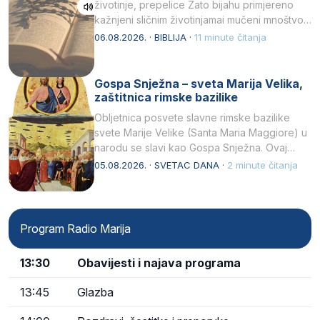
životinje, prepelice Zato bijahu primjereno
kažnjeni sličnim životinjamai mučeni mnoštvom
kukaca.2 A narod…
06.08.2026. · BIBLIJA ·
11 minute čitanja
Gospa Snježna – sveta Marija Velika,
zaštitnica rimske bazilike
Obljetnica posvete slavne rimske bazilike
svete Marije Velike (Santa Maria Maggiore) u
narodu se slavi kao Gospa Snježna. Ovaj
naziv, Sancta Maria…
05.08.2026. · SVETAC DANA ·
2 minute čitanja
Program Radio Marija
13:30
Obavijesti i najava programa
13:45
Glazba