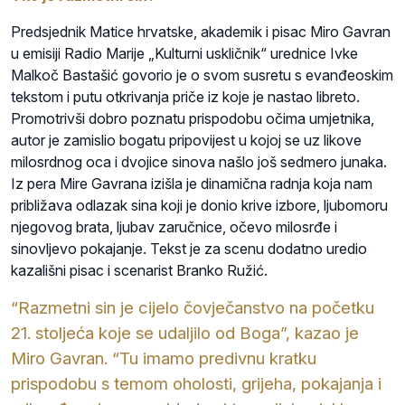
Predsjednik Matice hrvatske, akademik i pisac Miro Gavran
u emisiji Radio Marije „Kulturni uskličnik“ urednice Ivke
Malkoč Bastašić govorio je o svom susretu s evanđeoskim
tekstom i putu otkrivanja priče iz koje je nastao libreto.
Promotrivši dobro poznatu prispodobu očima umjetnika,
autor je zamislio bogatu pripovijest u kojoj se uz likove
milosrdnog oca i dvojice sinova našlo još sedmero junaka.
Iz pera Mire Gavrana izišla je dinamična radnja koja nam
približava odlazak sina koji je donio krive izbore, ljubomoru
njegovog brata, ljubav zaručnice, očevo milosrđe i
sinovljevo pokajanje. Tekst je za scenu dodatno uredio
kazališni pisac i scenarist Branko Ružić.
“Razmetni sin je cijelo čovječanstvo na početku
21. stoljeća koje se udaljilo od Boga”, kazao je
Miro Gavran. “Tu imamo predivnu kratku
prispodobu s temom oholosti, grijeha, pokajanja i