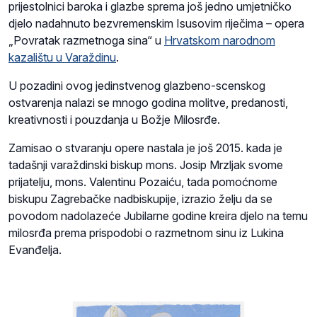
prijestolnici baroka i glazbe sprema još jedno umjetničko
djelo nadahnuto bezvremenskim Isusovim riječima – opera
„Povratak razmetnoga sina“ u
Hrvatskom narodnom
kazalištu u Varaždinu
.
U pozadini ovog jedinstvenog glazbeno-scenskog
ostvarenja nalazi se mnogo godina molitve, predanosti,
kreativnosti i pouzdanja u Božje Milosrđe.
Zamisao o stvaranju opere nastala je još 2015. kada je
tadašnji varaždinski biskup mons. Josip Mrzljak svome
prijatelju, mons. Valentinu Pozaiću, tada pomoćnome
biskupu Zagrebačke nadbiskupije, izrazio želju da se
povodom nadolazeće Jubilarne godine kreira djelo na temu
milosrđa prema prispodobi o razmetnom sinu iz Lukina
Evanđelja.