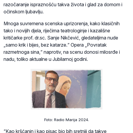
razočaranje ispraznošću takva života i glad za domom i
očinskom ljubavlju.
Mnoga suvremena scenska uprizorenja, kako klasičnih
tako i novijih djela, riječima teatrologinje i kazališne
kritičarke prof. dr.sc. Sanje Nikčević, gledateljima nude
„samo krik i bijes, bez katarze.“ Opera „Povratak
razmetnoga sina,“ naprotiv, na scenu donosi milosrđe i
nadu, toliko aktualne u Jubilarnoj godini.
Foto: Radio Marija 2024.
“Kao kršćanin i kao pisac bio bih sretniji da takve