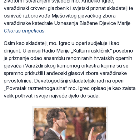
životom i stvaranjem svjedoči mo. Anđelko Igrec,
varaždinski crkveni glazbenik i svjetski priznat skladatelj te
osnivač i zborovođa Mješovitog pjevačkog zbora
varaždinske katedrale Uznesenja Blažene Djevice Marije
Chorus angelicus
.
Osim kao skladatelj, mo. Igrec u operi sudjeluje i kao
dirigent. U emisiji Radio Marije „Kulturni uskličnik“ posebno
je priznanje odao ansamblu renomiranih hrvatskih opernih
pjevača i Varaždinskog komornog orkestra kojima su se
spremno pridružili i anđeoski glasovi zbora varaždinske
prvostolnice. Devetogodišnji skladateljski rad na operi
„Povratak razmetnoga sina“ mo. Igrec opisao je kao zaista
velik pothvat i svoje najveće djelo do sada.