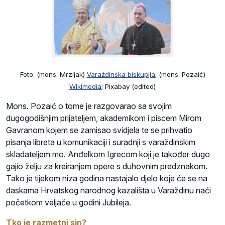
Foto: (mons. Mrzljak)
Varaždinska biskupija
; (mons. Pozaić)
Wikimedia
; Pixabay (edited)
Mons. Pozaić o tome je razgovarao sa svojim
dugogodišnjim prijateljem, akademikom i piscem Mirom
Gavranom kojem se zamisao svidjela te se prihvatio
pisanja libreta u komunikaciji i suradnji s varaždinskim
skladateljem mo. Anđelkom Igrecom koji je također dugo
gajio želju za kreiranjem opere s duhovnim predznakom.
Tako je tijekom niza godina nastajalo djelo koje će se na
daskama Hrvatskog narodnog kazališta u Varaždinu naći
početkom veljače u godini Jubileja.
Tko je razmetni sin?