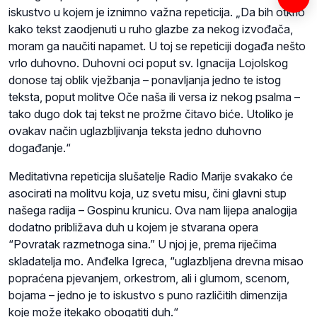
iskustvo u kojem je iznimno važna repeticija. „Da bih otkrio
kako tekst zaodjenuti u ruho glazbe za nekog izvođača,
moram ga naučiti napamet. U toj se repeticiji događa nešto
vrlo duhovno. Duhovni oci poput sv. Ignacija Lojolskog
donose taj oblik vježbanja – ponavljanja jedno te istog
teksta, poput molitve Oče naša ili versa iz nekog psalma –
tako dugo dok taj tekst ne prožme čitavo biće. Utoliko je
ovakav način uglazbljivanja teksta jedno duhovno
događanje.“
Meditativna repeticija slušatelje Radio Marije svakako će
asocirati na molitvu koja, uz svetu misu, čini glavni stup
našega radija – Gospinu krunicu. Ova nam lijepa analogija
dodatno približava duh u kojem je stvarana opera
“Povratak razmetnoga sina.” U njoj je, prema riječima
skladatelja mo. Anđelka Igreca, “uglazbljena drevna misao
popraćena pjevanjem, orkestrom, ali i glumom, scenom,
bojama – jedno je to iskustvo s puno različitih dimenzija
koje može itekako obogatiti duh.“