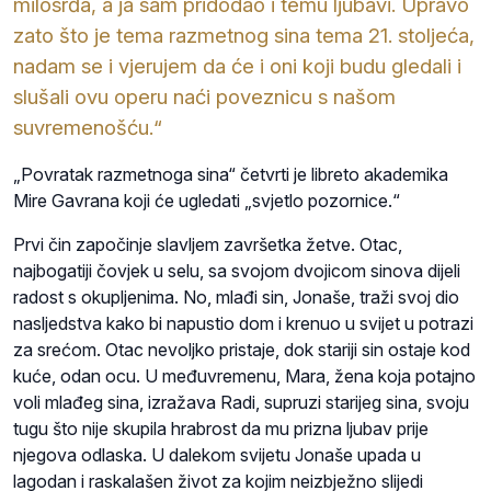
milosrđa, a ja sam pridodao i temu ljubavi. Upravo
zato što je tema razmetnog sina tema 21. stoljeća,
nadam se i vjerujem da će i oni koji budu gledali i
slušali ovu operu naći poveznicu s našom
suvremenošću.“
„Povratak razmetnoga sina“ četvrti je libreto akademika
Mire Gavrana koji će ugledati „svjetlo pozornice.“
Prvi čin započinje slavljem završetka žetve. Otac,
najbogatiji čovjek u selu, sa svojom dvojicom sinova dijeli
radost s okupljenima. No, mlađi sin, Jonaše, traži svoj dio
nasljedstva kako bi napustio dom i krenuo u svijet u potrazi
za srećom. Otac nevoljko pristaje, dok stariji sin ostaje kod
kuće, odan ocu. U međuvremenu, Mara, žena koja potajno
voli mlađeg sina, izražava Radi, supruzi starijeg sina, svoju
tugu što nije skupila hrabrost da mu prizna ljubav prije
njegova odlaska. U dalekom svijetu Jonaše upada u
lagodan i raskalašen život za kojim neizbježno slijedi