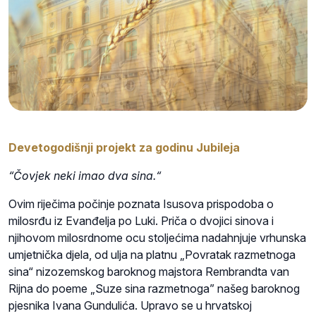
Devetogodišnji projekt za godinu Jubileja
“Čovjek neki imao dva sina.“
Ovim riječima počinje poznata Isusova prispodoba o
milosrđu iz Evanđelja po Luki. Priča o dvojici sinova i
njihovom milosrdnome ocu stoljećima nadahnjuje vrhunska
umjetnička djela, od ulja na platnu „Povratak razmetnoga
sina“ nizozemskog baroknog majstora Rembrandta van
Rijna do
poeme „Suze sina razmetnoga”
našeg baroknog
pjesnika Ivana Gundulića. Upravo se u hrvatskoj