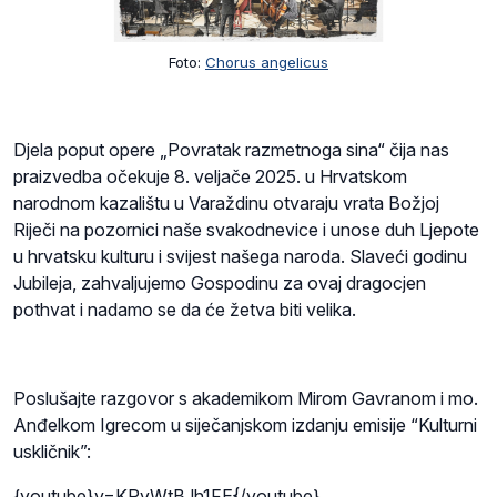
Foto:
Chorus angelicus
Djela poput opere „Povratak razmetnoga sina“ čija nas
praizvedba očekuje 8. veljače 2025. u Hrvatskom
narodnom kazalištu u Varaždinu otvaraju vrata Božjoj
Riječi na pozornici naše svakodnevice i unose duh Ljepote
u hrvatsku kulturu i svijest našega naroda. Slaveći godinu
Jubileja, zahvaljujemo Gospodinu za ovaj dragocjen
pothvat i nadamo se da će žetva biti velika.
Poslušajte razgovor s akademikom Mirom Gavranom i mo.
Anđelkom Igrecom u siječanjskom izdanju emisije “Kulturni
uskličnik”:
{youtube}v=KPyWtBJh1FE{/youtube}