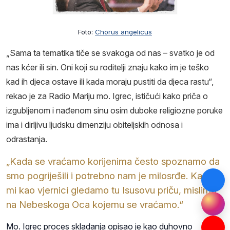
Foto:
Chorus angelicus
„Sama ta tematika tiče se svakoga od nas – svatko je od
nas kćer ili sin. Oni koji su roditelji znaju kako im je teško
kad ih djeca ostave ili kada moraju pustiti da djeca rastu“,
rekao je za Radio Mariju mo. Igrec, ističući kako priča o
izgubljenom i nađenom sinu osim duboke religiozne poruke
ima i dirljivu ljudsku dimenziju obiteljskih odnosa i
odrastanja.
„Kada se vraćamo korijenima često spoznamo da
smo pogriješili i potrebno nam je milosrđe. Kada
mi kao vjernici gledamo tu Isusovu priču, mislimo
na Nebeskoga Oca kojemu se vraćamo.“
Mo. Igrec proces skladanja opisao je kao duhovno