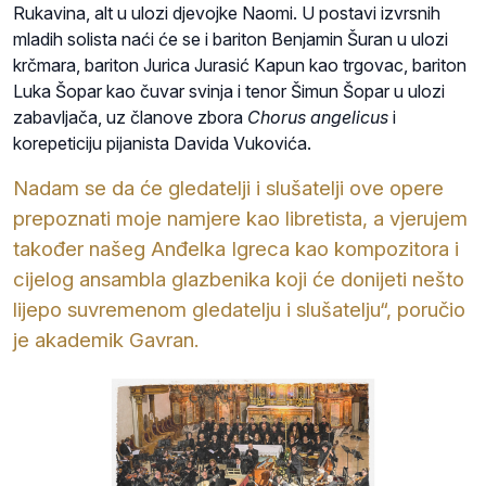
Rukavina, alt u ulozi djevojke Naomi. U postavi izvrsnih
mladih solista naći će se i bariton Benjamin Šuran u ulozi
krčmara, bariton Jurica Jurasić Kapun kao trgovac, bariton
Luka Šopar kao čuvar svinja i tenor Šimun Šopar u ulozi
zabavljača, uz članove zbora
Chorus angelicus
i
korepeticiju pijanista Davida Vukovića.
Nadam se da će gledatelji i slušatelji ove opere
prepoznati moje namjere kao libretista, a vjerujem
također našeg Anđelka Igreca kao kompozitora i
cijelog ansambla glazbenika koji će donijeti nešto
lijepo suvremenom gledatelju i slušatelju“, poručio
je akademik Gavran.