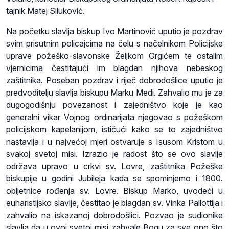
tajnik Matej Siluković.
Na početku slavlja biskup Ivo Martinović uputio je pozdrav
svim prisutnim policajcima na čelu s načelnikom Policijske
uprave požeško-slavonske Željkom Grgićem te ostalim
vjernicima čestitajući im blagdan njihova nebeskog
zaštitnika. Poseban pozdrav i riječ dobrodošlice uputio je
predvoditelju slavlja biskupu Marku Medi. Zahvalio mu je za
dugogodišnju povezanost i zajedništvo koje je kao
generalni vikar Vojnog ordinarijata njegovao s požeškom
policijskom kapelanijom, ističući kako se to zajedništvo
nastavlja i u najvećoj mjeri ostvaruje s Isusom Kristom u
svakoj svetoj misi. Izrazio je radost što se ovo slavlje
održava upravo u crkvi sv. Lovre, zaštitnika Požeške
biskupije u godini Jubileja kada se spominjemo i 1800.
obljetnice rođenja sv. Lovre. Biskup Marko, uvodeći u
euharistijsko slavlje, čestitao je blagdan sv. Vinka Pallottija i
zahvalio na iskazanoj dobrodošlici. Pozvao je sudionike
slavlja da u ovoj svetoj misi zahvale Bogu za sve ono što