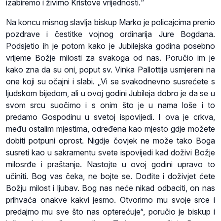
izabiremo i živimo Kristove vrijednosti.“
Na koncu misnog slavlja biskup Marko je policajcima prenio
pozdrave i čestitke vojnog ordinarija Jure Bogdana.
Podsjetio ih je potom kako je Jubilejska godina posebno
vrijeme Božje milosti za svakoga od nas. Poručio im je
kako zna da su oni, poput sv. Vinka Pallottija usmjereni na
one koji su očajni i slabi. „Vi se svakodnevno susrećete s
ljudskom bijedom, ali u ovoj godini Jubileja dobro je da se u
svom srcu suočimo i s onim što je u nama loše i to
predamo Gospodinu u svetoj ispovijedi. I ova je crkva,
među ostalim mjestima, određena kao mjesto gdje možete
dobiti potpuni oprost. Nigdje čovjek ne može tako Boga
susreti kao u sakramentu svete ispovijedi kad doživi Božje
milosrđe i praštanje. Nastojte u ovoj godini upravo to
učiniti. Bog vas čeka, ne bojte se. Dođite i doživjet ćete
Božju milost i ljubav. Bog nas neće nikad odbaciti, on nas
prihvaća onakve kakvi jesmo. Otvorimo mu svoje srce i
predajmo mu sve što nas opterećuje“, poručio je biskup i