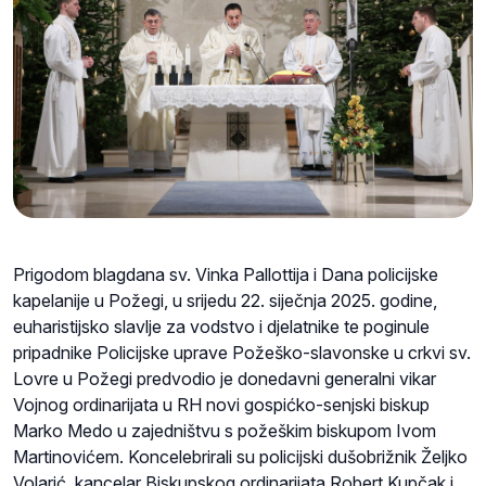
Prigodom blagdana sv. Vinka Pallottija i Dana policijske
kapelanije u Požegi, u srijedu 22. siječnja 2025. godine,
euharistijsko slavlje za vodstvo i djelatnike te poginule
pripadnike Policijske uprave Požeško-slavonske u crkvi sv.
Lovre u Požegi predvodio je donedavni generalni vikar
Vojnog ordinarijata u RH novi gospićko-senjski biskup
Marko Medo u zajedništvu s požeškim biskupom Ivom
Martinovićem. Koncelebrirali su policijski dušobrižnik Željko
Volarić, kancelar Biskupskog ordinarijata Robert Kupčak i