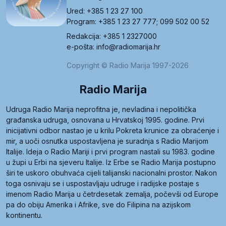
Ured: +385 1 23 27 100
Program: +385 1 23 27 777; 099 502 00 52
Redakcija: +385 1 2327000
e-pošta: info@radiomarija.hr
Copyright © Radio Marija 1997-2026
Radio Marija
Udruga Radio Marija neprofitna je, nevladina i nepolitička
građanska udruga, osnovana u Hrvatskoj 1995. godine. Prvi
inicijativni odbor nastao je u krilu Pokreta krunice za obraćenje i
mir, a uoči osnutka uspostavljena je suradnja s Radio Marijom
Italije. Ideja o Radio Mariji i prvi program nastali su 1983. godine
u župi u Erbi na sjeveru Italije. Iz Erbe se Radio Marija postupno
širi te uskoro obuhvaća cijeli talijanski nacionalni prostor. Nakon
toga osnivaju se i uspostavljaju udruge i radijske postaje s
imenom Radio Marija u četrdesetak zemalja, počevši od Europe
pa do obiju Amerika i Afrike, sve do Filipina na azijskom
kontinentu.