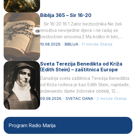
Biblija 365 – Sir 16-20
Sir 16-20 16 1 Zator bezbožnika Ne želi
mnoštva nevrijedne djece i ne raduj se
bezbožnim sinovima.2 Ma koliko ih bilo,…
10.08.2026. · BIBLIJA ·
11 minute čitanja
Sveta Terezija Benedikta od Križa
(Edith Stein) – zaštitnica Europe
Današnja sveta zaštitnica Terezija Benedikta
od Križa rođena je kao Edith Stein, najmlađe,
jedanaesto dijete židovske obitelji, 12.
listopada 1891, u Wrocławu…
09.08.2026. · SVETAC DANA ·
2 minute čitanja
Program Radio Marija