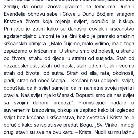
zemlju, da ondje iznova gradimo na temeljima Duha i
Evanđelja obnovu sebe i Crkve u Duhu Božjem, snagom
Kristova života koja mijenja svijet“, poručio je biskup.
Primijetio je zatim kako su današnji čovjek i kršćanstvo
egzistencijalno umorni te se čini kako je premalo snažnih
kršćanskih primjera. „Malo čujemo, malo vidimo, malo toga
zapažamo o kršćanima. U strahu smo od bolesti, u strahu
od života, strahu od djece, u strahu od susjeda. Stah od
nezaposlenosti, strah od posla, stah od smrti, ali i većma
strah od života, od sutra. Strah od sila, rata, okolnosti,
gladi, strah od onečišćenja… Kršćani nisu pobijedili svijet,
dopuštaju da ih svijet samelje, da im nametne svoja mjerila i
pravila. Naš svijet nije kršćanski. Dopustili smo da nas svijet
sa svojim duhom pregazi.“ Promišljajući nadalje o
suvremenim izazovima, biskup se zapitao kako bi izgledao
svijet bez kršćana i kršćanstva, bez svetaca i Krista te je
poručio kako se isplati sve predati Bogu. „Sv. Vinko i mnogi
drugi stavili su sve na ovu kartu – Krista. Nudili su mu lažnu