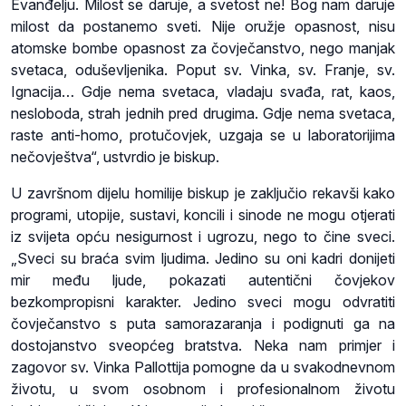
Evanđelju. Milost se daruje, a svetost ne! Bog nam daruje
milost da postanemo sveti. Nije oružje opasnost, nisu
atomske bombe opasnost za čovječanstvo, nego manjak
svetaca, oduševljenika. Poput sv. Vinka, sv. Franje, sv.
Ignacija… Gdje nema svetaca, vladaju svađa, rat, kaos,
nesloboda, strah jednih pred drugima. Gdje nema svetaca,
raste anti-homo, protučovjek, uzgaja se u laboratorijima
nečovještva“, ustvrdio je biskup.
U završnom dijelu homilije biskup je zaključio rekavši kako
programi, utopije, sustavi, koncili i sinode ne mogu otjerati
iz svijeta opću nesigurnost i ugrozu, nego to čine sveci.
„Sveci su braća svim ljudima. Jedino su oni kadri donijeti
mir među ljude, pokazati autentični čovjekov
bezkompropisni karakter. Jedino sveci mogu odvratiti
čovječanstvo s puta samorazaranja i podignuti ga na
dostojanstvo sveopćeg bratstva. Neka nam primjer i
zagovor sv. Vinka Pallottija pomogne da u svakodnevnom
životu, u svom osobnom i profesionalnom životu