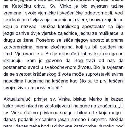
na Katoličku crkvu. Sv. Vinko je bio svjestan težine
vremena i svoje vjerničke i svećeničke odgovornosti. Vodi
se idealom oživljavanja i promicanja vjere, osniva zajednicu
koju je nazvao ‘Družba katoličkog apostolata’ na čijoj
jezgri osniva dvije vjerske zajednice, jednu za muškarce, a
drugu za žene. Posebno se ističe njegov apostolat prema
zatvorenicima, prema zločincima, koji su bili osuđeni na
smrt. Vjerovao je u Božje milosrđe i ljubav koji nikoga ne
isključuju. Sam je govorio da Bog traži od nas da
postanemo sveci u svakodnevnom životu. Bio je svjestan
da se svetost kršćanskog života može suprotstaviti svima
napadima i udarima na kršćane kao što su to prvi kršćani
svojim životom posvjedočili.“
Aktualizirajući primjer sv. Vinka, biskup Marko je kazao
kako sveci nikad ne zastarijevaju i ne gube na značenju. „U
sv. Vinku ćutimo privlačnu snagu i bitne crte koje mogu i
danas podariti kršćanima jasan smisao i orijentir. Možda
nam i danas treba hod u duhovne katakombe, duboko pod