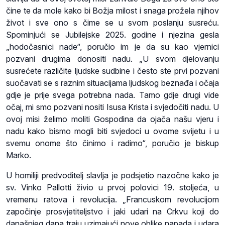
čine te da mole kako bi Božja milost i snaga prožela njihov
život i sve ono s čime se u svom poslanju susreću.
Spominjući se Jubilejske 2025. godine i njezina gesla
„hodočasnici nade“, poručio im je da su kao vjernici
pozvani drugima donositi nadu. „U svom djelovanju
susrećete različite ljudske sudbine i često ste prvi pozvani
suočavati se s raznim situacijama ljudskog beznađa i očaja
gdje je prije svega potrebna nada. Tamo gdje drugi vide
očaj, mi smo pozvani nositi Isusa Krista i svjedočiti nadu. U
ovoj misi želimo moliti Gospodina da ojača našu vjeru i
nadu kako bismo mogli biti svjedoci u ovome svijetu i u
svemu onome što činimo i radimo“, poručio je biskup
Marko.
U homiliji predvoditelj slavlja je podsjetio nazočne kako je
sv. Vinko Pallotti živio u prvoj polovici 19. stoljeća, u
vremenu ratova i revolucija. „Francuskom revolucijom
započinje prosvjetiteljstvo i jaki udari na Crkvu koji do
današnjeg dana traju uzimajući nove oblike napada i udara