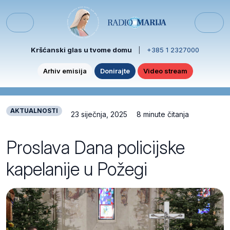
Skip to content
Skip to footer
Menu
Kršćanski glas u tvome domu
|
+385 1 2327000
Arhiv emisija
Donirajte
Video stream
AKTUALNOSTI
23 siječnja, 2025
8 minute čitanja
Proslava Dana policijske
kapelanije u Požegi