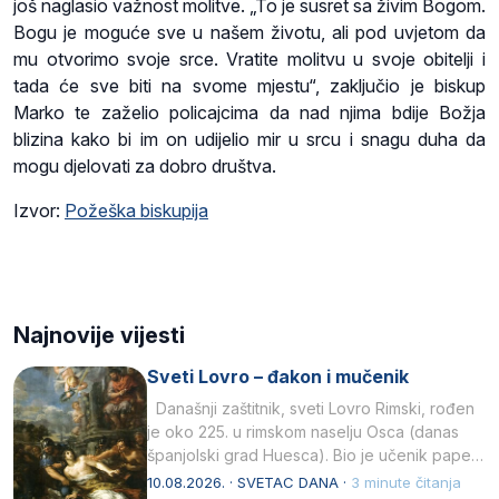
još naglasio važnost molitve. „To je susret sa živim Bogom.
Bogu je moguće sve u našem životu, ali pod uvjetom da
mu otvorimo svoje srce. Vratite molitvu u svoje obitelji i
tada će sve biti na svome mjestu“, zaključio je biskup
Marko te zaželio policajcima da nad njima bdije Božja
blizina kako bi im on udijelio mir u srcu i snagu duha da
mogu djelovati za dobro društva.
Izvor:
Požeška biskupija
Najnovije vijesti
Sveti Lovro – đakon i mučenik
Današnji zaštitnik, sveti Lovro Rimski, rođen
je oko 225. u rimskom naselju Osca (danas
španjolski grad Huesca). Bio je učenik pape…
10.08.2026. · SVETAC DANA ·
3 minute čitanja