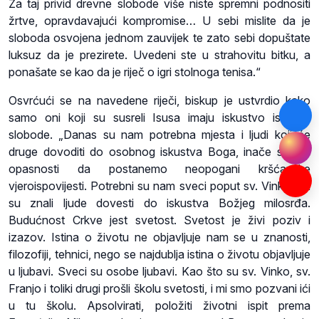
Za taj privid drevne slobode više niste spremni podnositi
žrtve, opravdavajući kompromise… U sebi mislite da je
sloboda osvojena jednom zauvijek te zato sebi dopuštate
luksuz da je prezirete. Uvedeni ste u strahovitu bitku, a
ponašate se kao da je riječ o igri stolnoga tenisa.“
Osvrćući se na navedene riječi, biskup je ustvrdio kako
samo oni koji su susreli Isusa imaju iskustvo istinske
slobode. „Danas su nam potrebna mjesta i ljudi koji će
druge dovoditi do osobnog iskustva Boga, inače smo u
opasnosti da postanemo neopogani kršćanske
vjeroispovijesti. Potrebni su nam sveci poput sv. Vinka koji
su znali ljude dovesti do iskustva Božjeg milosrđa.
Budućnost Crkve jest svetost. Svetost je živi poziv i
izazov. Istina o životu ne objavljuje nam se u znanosti,
filozofiji, tehnici, nego se najdublja istina o životu objavljuje
u ljubavi. Sveci su osobe ljubavi. Kao što su sv. Vinko, sv.
Franjo i toliki drugi prošli školu svetosti, i mi smo pozvani ići
u tu školu. Apsolvirati, položiti životni ispit prema