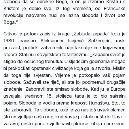
slobodu da se odrekne Boga, a on je izabrao Krista i s
Kristom je dobio sve. Iz tog vremena, od Francuske
revolucije naovamo nudi se lažna sloboda i život bez
Boga.“
Citirao je potom zapis iz knjige „Zabluda zapada“ koju je
1980. napisao Aleksandar Isajevič Solženjicin, ruski
prozaist, politički zatvorenik, najistaknutije ime književnog
otpora Staljinu i sovjetskom totalitarizmu: „Zapadni svijet je
stigao do odlučnog trenutka. U sljedećim godinama mogao
bi prokockati opstanak civilizacije koja ga je stvorila. Mislim
da toga nije svjestan. Vrijeme je potkopalo vaš pojam
slobode. Sačuvali ste riječ, ali ste joj podmetnuli drugačije
značenje. Zaboravili ste smisao slobode. Kad ju je Europa
usvajala, sredinom 18. stoljeća tada je to bio sakralni
pojam. Sloboda je vodila prema kreposti i junaštvu. Eto, to
ste zaboravili. Ta sloboda, koja je za nas još uvijek plamen
što rasvjetljuje našu noć, kod vas je postala nešto kržljavo i
varavo, nešto puno svjetlucavih pločica, obilja i praznine.