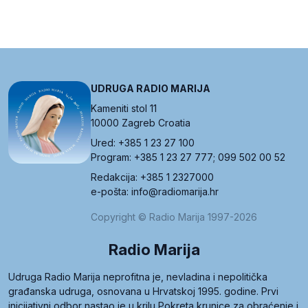
UDRUGA RADIO MARIJA
Kameniti stol 11
10000 Zagreb Croatia
Ured: +385 1 23 27 100
Program: +385 1 23 27 777; 099 502 00 52
Redakcija: +385 1 2327000
e-pošta: info@radiomarija.hr
Copyright © Radio Marija 1997-2026
Radio Marija
Udruga Radio Marija neprofitna je, nevladina i nepolitička
građanska udruga, osnovana u Hrvatskoj 1995. godine. Prvi
inicijativni odbor nastao je u krilu Pokreta krunice za obraćenje i