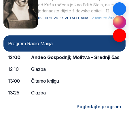
od Križa rođena je kao Edith Stein, najmlađe,
jedanaesto dijete židovske obitelji, 12.
listopada 1891, u Wrocławu…
09.08.2026. · SVETAC DANA ·
2 minute čitanja
Program Radio Marija
12:00
Anđeo Gospodnji; Molitva - Srednji čas
12:10
Glazba
13:00
Čitamo knjigu
13:25
Glazba
Pogledajte program