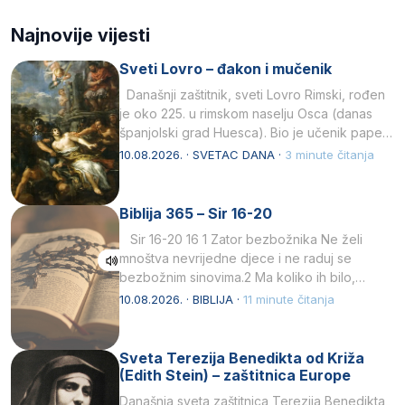
Najnovije vijesti
Sveti Lovro – đakon i mučenik
Današnji zaštitnik, sveti Lovro Rimski, rođen
je oko 225. u rimskom naselju Osca (danas
španjolski grad Huesca). Bio je učenik pape…
10.08.2026. · SVETAC DANA ·
3 minute čitanja
Biblija 365 – Sir 16-20
Sir 16-20 16 1 Zator bezbožnika Ne želi
mnoštva nevrijedne djece i ne raduj se
bezbožnim sinovima.2 Ma koliko ih bilo,…
10.08.2026. · BIBLIJA ·
11 minute čitanja
Sveta Terezija Benedikta od Križa
(Edith Stein) – zaštitnica Europe
Današnja sveta zaštitnica Terezija Benedikta