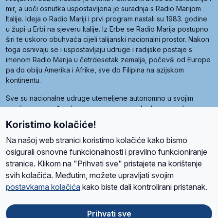
mir, a uoči osnutka uspostavljena je suradnja s Radio Marijom
Italije. Ideja o Radio Mariji i prvi program nastali su 1983. godine
u župi u Erbi na sjeveru Italije. Iz Erbe se Radio Marija postupno
širi te uskoro obuhvaća cijeli talijanski nacionalni prostor. Nakon
toga osnivaju se i uspostavljaju udruge i radijske postaje s
imenom Radio Marija u četrdesetak zemalja, počevši od Europe
pa do obiju Amerika i Afrike, sve do Filipina na azijskom
kontinentu.
Sve su nacionalne udruge utemeljene autonomno u svojim
zemljama, a međusobna su povezane preko krovne udruge
pod nazivom Svjetska obitelj Radio Marije (World Family of
Koristimo kolačiće!
Radio Maria). Svjetsku obitelj utemeljilo je sedam članica, među
kojima je i hrvatska Udruga Radio Marija.
Na našoj web stranici koristimo kolačiće kako bismo
osigurali osnovne funkcionalnosti i pravilno funkcioniranje
stranice. Klikom na "Prihvati sve" pristajete na korištenje
svih kolačića. Međutim, možete upravljati svojim
O nama
Radio
Program
Volonteri
Prijatelji
Kontakt
Pravila privatnosti
postavkama kolačića
kako biste dali kontrolirani pristanak.
Kolačići
Uvjeti korištenja
Ova stranica je zaštićena Google reCAPTCHA sustavom
Prihvati sve