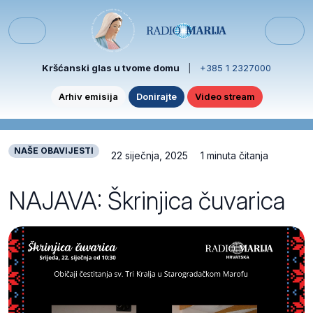
Skip to content
Skip to footer
Menu
Kršćanski glas u tvome domu
|
+385 1 2327000
Arhiv emisija
Donirajte
Video stream
NAŠE OBAVIJESTI
22 siječnja, 2025
1 minuta čitanja
NAJAVA: Škrinjica čuvarica