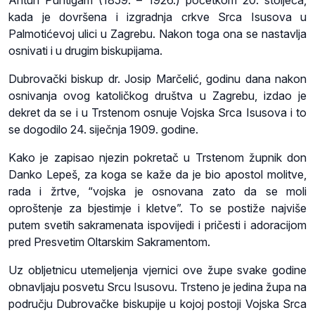
Antun Puntigam (1859. – 1926.) početkom 20. stoljeća,
kada je dovršena i izgradnja crkve Srca Isusova u
Palmotićevoj ulici u Zagrebu. Nakon toga ona se nastavlja
osnivati i u drugim biskupijama.
Dubrovački biskup dr. Josip Marčelić, godinu dana nakon
osnivanja ovog katoličkog društva u Zagrebu, izdao je
dekret da se i u Trstenom osnuje Vojska Srca Isusova i to
se dogodilo 24. siječnja 1909. godine.
Kako je zapisao njezin pokretač u Trstenom župnik don
Danko Lepeš, za koga se kaže da je bio apostol molitve,
rada i žrtve, “vojska je osnovana zato da se moli
oproštenje za bjestimje i kletve”. To se postiže najviše
putem svetih sakramenata ispovijedi i pričesti i adoracijom
pred Presvetim Oltarskim Sakramentom.
Uz obljetnicu utemeljenja vjernici ove župe svake godine
obnavljaju posvetu Srcu Isusovu. Trsteno je jedina župa na
području Dubrovačke biskupije u kojoj postoji Vojska Srca