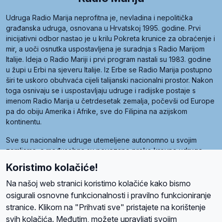
Udruga Radio Marija neprofitna je, nevladina i nepolitička
građanska udruga, osnovana u Hrvatskoj 1995. godine. Prvi
inicijativni odbor nastao je u krilu Pokreta krunice za obraćenje i
mir, a uoči osnutka uspostavljena je suradnja s Radio Marijom
Italije. Ideja o Radio Mariji i prvi program nastali su 1983. godine
u župi u Erbi na sjeveru Italije. Iz Erbe se Radio Marija postupno
širi te uskoro obuhvaća cijeli talijanski nacionalni prostor. Nakon
toga osnivaju se i uspostavljaju udruge i radijske postaje s
imenom Radio Marija u četrdesetak zemalja, počevši od Europe
pa do obiju Amerika i Afrike, sve do Filipina na azijskom
kontinentu.
Sve su nacionalne udruge utemeljene autonomno u svojim
zemljama, a međusobna su povezane preko krovne udruge
pod nazivom Svjetska obitelj Radio Marije (World Family of
Koristimo kolačiće!
Radio Maria). Svjetsku obitelj utemeljilo je sedam članica, među
kojima je i hrvatska Udruga Radio Marija.
Na našoj web stranici koristimo kolačiće kako bismo
osigurali osnovne funkcionalnosti i pravilno funkcioniranje
stranice. Klikom na "Prihvati sve" pristajete na korištenje
svih kolačića. Međutim, možete upravljati svojim