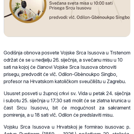
Godišnja obnova posvete Vojske Srca Isusova u Trstenom
održat će se u nedjelju 26. siječnja, a svečanu misu u 10
sati na kojoj će članovi Vojske Srca Isusova obnoviti
prisegu, predvodit će vlč. Odilon-Gbènoukpo Singbo,
profesor na Hrvatskom katoličkom sveučilištu u Zagrebu.
Ususret posveti u župnoj crkvi sv. Vida u petak 24. siječnja
i subotu 25. siječnja u 17.30 sati molit će se zlatna krunica u
čast Srcu Isusovu, bit će mogućnost za sakrament
pomirenja, a u 18 sati vlč. Odilon će predslaviti misu.
Vojsku Srca Isusova u Hrvatskoj je formirao isusovac p.