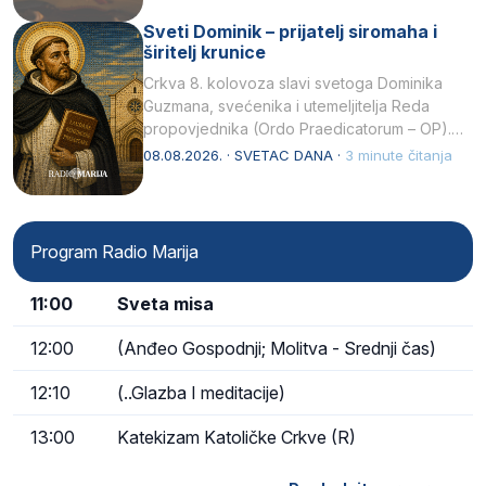
Sveti Dominik – prijatelj siromaha i
širitelj krunice
Crkva 8. kolovoza slavi svetoga Dominika
Guzmana, svećenika i utemeljitelja Reda
propovjednika (Ordo Praedicatorum – OP).
Svojim životom, dubokom ljubavlju prema
08.08.2026. · SVETAC DANA ·
3 minute čitanja
Kristu…
Program Radio Marija
11:00
Sveta misa
12:00
(Anđeo Gospodnji; Molitva - Srednji čas)
12:10
(..Glazba I meditacije)
13:00
Katekizam Katoličke Crkve (R)