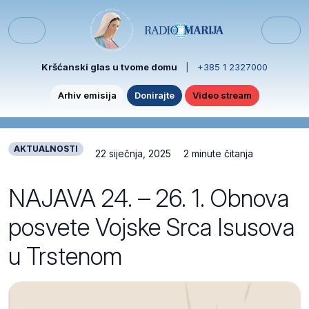
Skip to content
Skip to footer
Menu
Kršćanski glas u tvome domu
|
+385 1 2327000
Arhiv emisija
Donirajte
Video stream
AKTUALNOSTI
22 siječnja, 2025
2 minute čitanja
NAJAVA 24. – 26. 1. Obnova
posvete Vojske Srca Isusova
u Trstenom