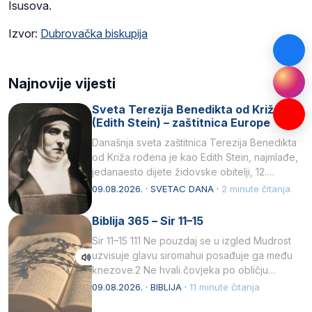
Isusova.
Izvor:
Dubrovačka biskupija
Najnovije vijesti
Sveta Terezija Benedikta od Križa
(Edith Stein) – zaštitnica Europe
Današnja sveta zaštitnica Terezija Benedikta
od Križa rođena je kao Edith Stein, najmlađe,
jedanaesto dijete židovske obitelji, 12.
listopada 1891, u Wrocławu…
09.08.2026. · SVETAC DANA ·
2 minute čitanja
Biblija 365 – Sir 11–15
Sir 11–15 111 Ne pouzdaj se u izgled Mudrost
uzvisuje glavu siromahui posađuje ga među
knezove.2 Ne hvali čovjeka po obličju
njegovui…
09.08.2026. · BIBLIJA ·
11 minute čitanja