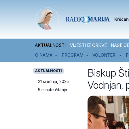
Skip to content
Skip to footer
Kršćan
AKTUALNOSTI
VIJESTI IZ CRKVE
NAŠE OB
O NAMA
PROGRAM
VOLONTERI
P
Biskup Šti
AKTUALNOSTI
Vodnjan, p
21 siječnja, 2025
5 minute čitanja