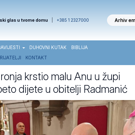
Arhiv em
ski glas u tvome domu
|
+385 1 2327000
AVIJESTI
DUHOVNI KUTAK
BIBLIJA
RIJATELJI
KONTAKT
ronja krstio malu Anu u župi
eto dijete u obitelji Radmanić