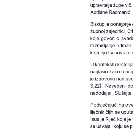
upravitelja župe vlč.
Adrijane Radmanić.
Biskup je ponajprije 
župnoj zajednici, Cr
koje govori o svadb
razmišljanje odmah
krštenju Isusovu u č
U kontekstu krštenj
naglasio kako u pri
je izgovorio nad svo
3,22). Navedeni do
nadodaje: „Slušajte 
Podsjećajući na ove 
liječnik čijih se uput
Isus je Riječ koja j
se usvaja i koju se 