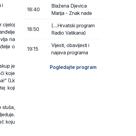
 i
Blažena Djevica
18:40
Marija - Znak nade
 cijeloj
(…Hrvatski program
18:50
anđelje
Radio Vatikana)
vlja na
Vijesti, obavijesti i
đelje o
19:15
najava programa
skup je
Pogledajte program
či koje
na!“ (Lk
ej koji
 sluša,
ljeduje.
ječ koju