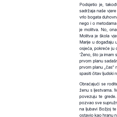
Podsjetio je, tako
sadržaja naše vjere 
vrlo bogata duhovna 
nego i o metodama k
je molitva. No, ona
Molitva je škola vj
Marije u događaju u
osjeća, pokreće ju 
‘Ženo, što ja imam s
prvom planu sadašnj
prvom planu „čas“ m
spasiti čitav ljudski r
Obraćajući se rodit
ženu s ljestvama. M
povezuju te grede. 
pozvao sve supružni
na ljubavi Božjoj t
ostavio kao hranu n