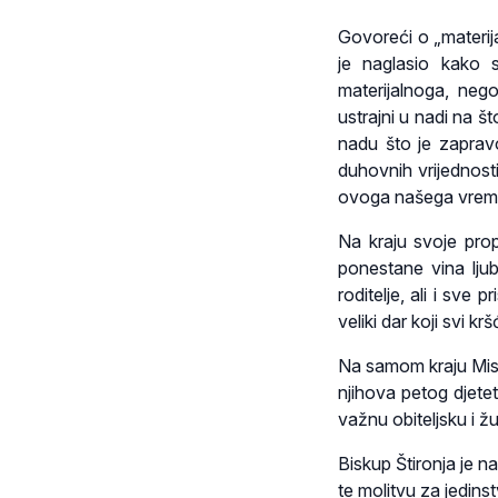
Govoreći o „materija
je naglasio kako 
materijalnoga, nego
ustrajni u nadi na š
nadu što je zapra
duhovnih vrijednosti
ovoga našega vrem
Na kraju svoje prop
ponestane vina lju
roditelje, ali i sve
veliki dar koji svi k
Na samom kraju Misno
njihova petog djete
važnu obiteljsku i 
Biskup Štironja je 
te molitvu za jedins