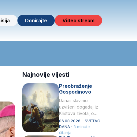
isija
Donirajte
Video stream
Najnovije vijesti
Preobraženje
Gospodinovo
Danas slavimo
uzvišeni događaj iz
Kristova života, o
kojem nas izvješćuju
06.08.2026. · SVETAC
evanđelisti Matej,
DANA ·
3 minute
Marko i Luka te sveti
čitanja