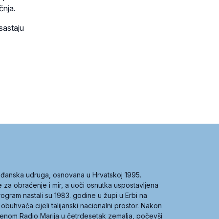
čnja.
 sastaju
građanska udruga, osnovana u Hrvatskoj 1995.
ce za obraćenje i mir, a uoči osnutka uspostavljena
 program nastali su 1983. godine u župi u Erbi na
 obuhvaća cijeli talijanski nacionalni prostor. Nakon
 imenom Radio Marija u četrdesetak zemalja, počevši