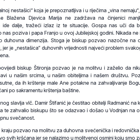
lnoj nestašici“ koja je prepoznatljiva i u riječima „vina nemaju“
se Blažena Djevica Marija ne zadržava na činjenici manj
 ide dalje, tražeći izlaz iz te situacije. Gospa nas uči da
to nas poziva i papa Franjo u ovoj Jubilejskoj godini. Nikada ne 
vo duhovna dimenzija. Stoga je biskup pozvao nazočne na
, jer je „nestašica“ duhovnih vrijednosti najveći problem svakog
ena.
ovijedi biskup Štironja pozvao je na molitvu i zaželio da ni
bavi u našim srcima, u našim obiteljima i našem društvu. Po
 prisutne, da ih krštenje male Ane potakne na zahvaljivanje Bogu
ršćani po sakramentu krštenja baštine.
g slavlja vlč. Damir Štifanić je čestitao obitelji Radmanić na k
ta te zahvalio biskupu što se odazvao i došao u Vodnjan na o
župnu svečanost.
na kraju pozvao na molitvu za duhovna svećenička i redovnička
tvo svih kršćana jer se nalazimo u molitvenoj osmini koju smo z