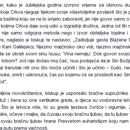
đer, kako je Jubilejska godina izvrsno vrijeme za obnovu d
koje Crkva njeguje tijekom svoje višestoljetne povijesti što je 
baština koju se ne bi smjelo zaboraviti, jer nije govor samo o 
ojima Crkva daje svoj udio u izgradnji društva. Jedna od tih
 nije samo odgojna metoda nego i izvor obiteljske topline i l
ere, naglasio je biskup te nastavio: „Zadivljuje gesta Blažene 
 Kani Galilejskoj. Njezino majčinsko oko vidi, njezino majčins
da se obrati svom sinu Isusu: ‘Vina nemaju’. Dok govori svojoj
 tobom? Još nije došao moj čas’, Isus podsjeća da je Sin Božji.
i trenutak niti ono što može učiniti i što je učinio – čudo, ne
uke, smrti i uskrsnuća, čas po kojemu će se proslaviti kao Sin 
od“.
eljima novokrštenice, biskup je usporedio bračne supružnike
už i žena su one vertikalne grede, a djeca su vodoravne let
Što je letvica više, to su grede ljestava čvršće i sigurnije. 
ke, očeve i majke, da čuvaju svoju bračnu ljubav, da tu ljubav 
e svoju bračnu ljubav hrane Presvetom euharistijom koju nam 
a putu prema vječnosti.