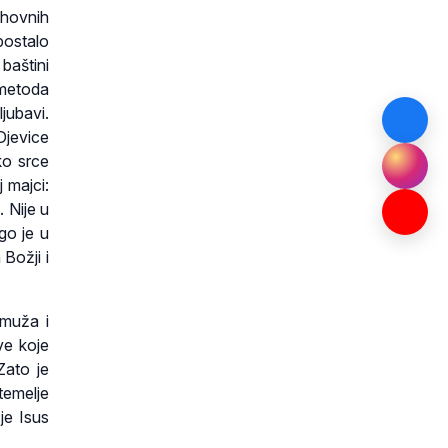
uhovnih
postalo
baštini
 metoda
jubavi.
Djevice
ko srce
 majci:
 Nije u
go je u
Božji i
 muža i
ve koje
Zato je
temelje
je Isus