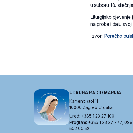
u subotu 18. siječnj
Liturgijsko pjevanje
na probe i daju svoj 
Izvor:
Porečko pulsk
UDRUGA RADIO MARIJA
Kameniti stol 11
10000 Zagreb Croatia
Ured: +385 1 23 27 100
Program: +385 1 23 27 777; 099
502 00 52