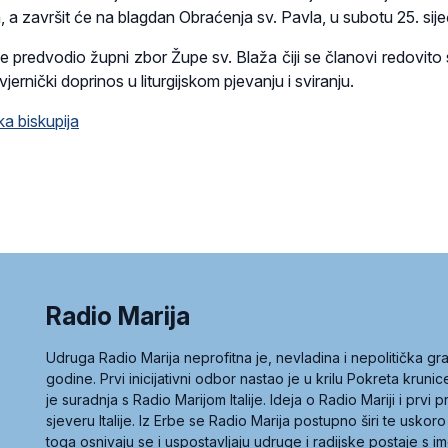
a, a završit će na blagdan Obraćenja sv. Pavla, u subotu 25. sije
 je predvodio župni zbor Župe sv. Blaža čiji se članovi redovito
vjernički doprinos u liturgijskom pjevanju i sviranju.
a biskupija
Radio Marija
Udruga Radio Marija neprofitna je, nevladina i nepolitička 
godine. Prvi inicijativni odbor nastao je u krilu Pokreta kruni
je suradnja s Radio Marijom Italije. Ideja o Radio Mariji i prvi
sjeveru Italije. Iz Erbe se Radio Marija postupno širi te uskoro
toga osnivaju se i uspostavljaju udruge i radijske postaje s