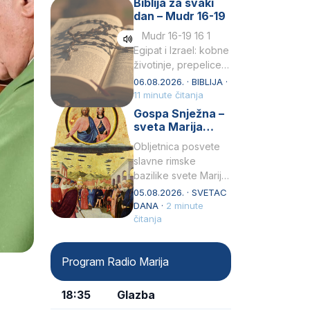
Biblija za svaki
Petar u svojoj
dan – Mudr 16-19
drugoj…
Mudr 16-19 16 1
Egipat i Izrael: kobne
životinje, prepelice
Zato bijahu
06.08.2026. · BIBLIJA ·
primjereno kažnjeni
11 minute čitanja
sličnim životinjamai
Gospa Snježna –
mučeni mnoštvom
sveta Marija
kukaca.2 A narod…
Velika, zaštitnica
Obljetnica posvete
rimske bazilike
slavne rimske
bazilike svete Marije
Velike (Santa Maria
05.08.2026. · SVETAC
Maggiore) u narodu
DANA ·
2 minute
se slavi kao Gospa
čitanja
Snježna. Ovaj naziv,
Sancta Maria…
Program Radio Marija
18:35
Glazba