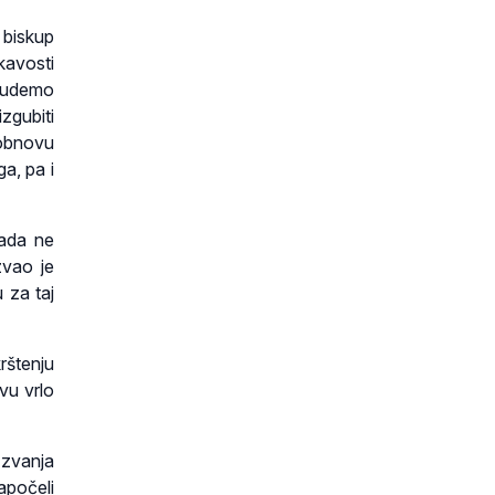
, biskup
kavosti
 budemo
izgubiti
 obnovu
a, pa i
kada ne
zvao je
 za taj
rštenju
vu vrlo
 zvanja
apočeli