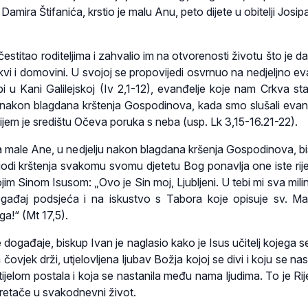
 Damira Štifanića, krstio je malu Anu, peto dijete u obitelji Josipa
čestitao roditeljima i zahvalio im na otvorenosti životu što je dar
kvi i domovini. U svojoj se propovijedi osvrnuo na nedjeljno ev
i u Kani Galilejskoj (Iv 2,1-12), evanđelje koje nam Crkva sta
 nakon blagdana krštenja Gospodinova, kada smo slušali evan
ijem je središtu Očeva poruka s neba (usp. Lk 3,15-16.21-22).
a male Ane, u nedjelju nakon blagdana kršenja Gospodinova, bi
godi krštenja svakomu svomu djetetu Bog ponavlja one iste rije
jim Sinom Isusom: „Ovo je Sin moj, Ljubljeni. U tebi mi sva mili
gađaj podsjeća i na iskustvo s Tabora koje opisuje sv. Mat
ga!“ (Mt 17,5).
događaje, biskup Ivan je naglasio kako je Isus učitelj kojega se
a čovjek drži, utjelovljena ljubav Božja kojoj se divi i koju se nas
e tijelom postala i koja se nastanila među nama ljudima. To je Ri
pretače u svakodnevni život.