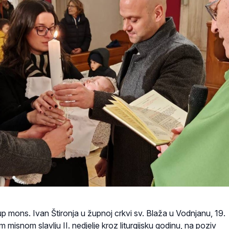
kup mons. Ivan Štironja u župnoj crkvi sv. Blaža u Vodnjanu, 19.
 misnom slavlju II. nedjelje kroz liturgijsku godinu, na poziv