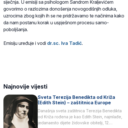
siječnja. U emisiji sa psihologom Sandrom Kraljevićem
govorimo o razlozima donošenja novogodišnjih odluka,
uzrocima zbog kojih ih se ne pridržavamo te načinima kako
da nam postanu korak u uspješnom procesu samo-
poboljšanja.
Emisiju uređuje i vodi
dr.sc. Iva Tadić
.
Najnovije vijesti
Sveta Terezija Benedikta od Križa
(Edith Stein) – zaštitnica Europe
Današnja sveta zaštitnica Terezija Benedikta
od Križa rođena je kao Edith Stein, najmlađe,
jedanaesto dijete židovske obitelji, 12.