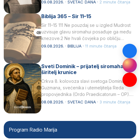
listopada 1891, u Wrocławu…
09.08.2026. · SVETAC DANA ·
2 minute čitanja
Biblija 365 – Sir 11–15
Sir 11–15 111 Ne pouzdaj se u izgled Mudrost
uzvisuje glavu siromahui posađuje ga među
knezove.2 Ne hvali čovjeka po obličju
njegovui…
09.08.2026. · BIBLIJA ·
11 minute čitanja
Sveti Dominik – prijatelj siromaha i
širitelj krunice
Crkva 8. kolovoza slavi svetoga Dominika
Guzmana, svećenika i utemeljitelja Reda
propovjednika (Ordo Praedicatorum – OP).
Svojim životom, dubokom ljubavlju prema
08.08.2026. · SVETAC DANA ·
3 minute čitanja
Kristu…
Program Radio Marija