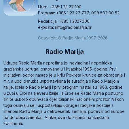
Ured: +385 1 23 27 100
Program: +385 1 23 27 777; 099 502 00 52
Redakcija: +385 1 2327000
e-pošta: info@radiomarija.hr
Copyright © Radio Marija 1997-2026
Radio Marija
Udruga Radio Marija neprofitna je, nevladina i nepolitička
građanska udruga, osnovana u Hrvatskoj 1995. godine. Prvi
inicijativni odbor nastao je u krilu Pokreta krunice za obraćenje i
mir, a uoči osnutka uspostavljena je suradnja s Radio Marijom
Italije. Ideja o Radio Mariji i prvi program nastali su 1983. godine
u župi u Erbi na sjeveru Italije. Iz Erbe se Radio Marija postupno
širi te uskoro obuhvaća cijeli talijanski nacionalni prostor. Nakon
toga osnivaju se i uspostavljaju udruge i radijske postaje s
imenom Radio Marija u četrdesetak zemalja, počevši od Europe
pa do obiju Amerika i Afrike, sve do Filipina na azijskom
kontinentu.