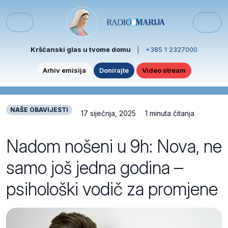
Skip to content
Skip to footer
Menu
Kršćanski glas u tvome domu
|
+385 1 2327000
Arhiv emisija
Donirajte
Video stream
NAŠE OBAVIJESTI
17 siječnja, 2025
1 minuta čitanja
Nadom nošeni u 9h: Nova, ne
samo još jedna godina –
psihološki vodič za promjene