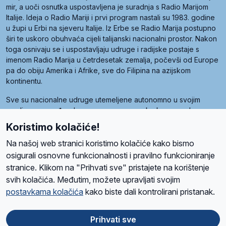
mir, a uoči osnutka uspostavljena je suradnja s Radio Marijom
Italije. Ideja o Radio Mariji i prvi program nastali su 1983. godine
u župi u Erbi na sjeveru Italije. Iz Erbe se Radio Marija postupno
širi te uskoro obuhvaća cijeli talijanski nacionalni prostor. Nakon
toga osnivaju se i uspostavljaju udruge i radijske postaje s
imenom Radio Marija u četrdesetak zemalja, počevši od Europe
pa do obiju Amerika i Afrike, sve do Filipina na azijskom
kontinentu.
Sve su nacionalne udruge utemeljene autonomno u svojim
zemljama, a međusobna su povezane preko krovne udruge
pod nazivom Svjetska obitelj Radio Marije (World Family of
Koristimo kolačiće!
Radio Maria). Svjetsku obitelj utemeljilo je sedam članica, među
kojima je i hrvatska Udruga Radio Marija.
Na našoj web stranici koristimo kolačiće kako bismo
osigurali osnovne funkcionalnosti i pravilno funkcioniranje
stranice. Klikom na "Prihvati sve" pristajete na korištenje
svih kolačića. Međutim, možete upravljati svojim
O nama
Radio
Program
Volonteri
Prijatelji
Kontakt
Pravila privatnosti
postavkama kolačića
kako biste dali kontrolirani pristanak.
Kolačići
Uvjeti korištenja
Ova stranica je zaštićena Google reCAPTCHA sustavom
Prihvati sve