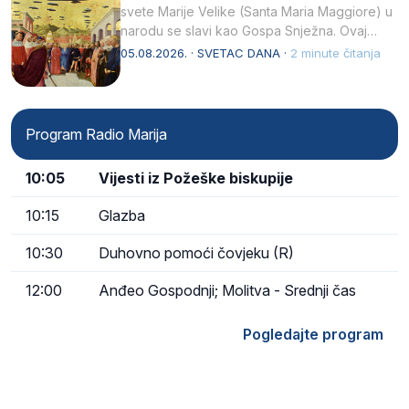
svete Marije Velike (Santa Maria Maggiore) u
narodu se slavi kao Gospa Snježna. Ovaj
naziv, Sancta Maria…
05.08.2026. · SVETAC DANA ·
2 minute čitanja
Program Radio Marija
10:05
Vijesti iz Požeške biskupije
10:15
Glazba
10:30
Duhovno pomoći čovjeku (R)
12:00
Anđeo Gospodnji; Molitva - Srednji čas
Pogledajte program