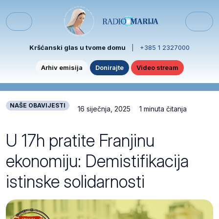
Skip to content
Skip to footer
Menu
Kršćanski glas u tvome domu
|
+385 1 2327000
Arhiv emisija
Donirajte
Video stream
NAŠE OBAVIJESTI
16 siječnja, 2025
1 minuta čitanja
U 17h pratite Franjinu
ekonomiju: Demistifikacija
istinske solidarnosti