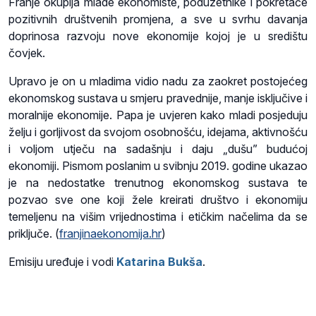
Franje okuplja mlade ekonomiste, poduzetnike i pokretače
pozitivnih društvenih promjena, a sve u svrhu davanja
doprinosa razvoju nove ekonomije kojoj je u središtu
čovjek.
Upravo je on u mladima vidio nadu za zaokret postojećeg
ekonomskog sustava u smjeru pravednije, manje isključive i
moralnije ekonomije. Papa je uvjeren kako mladi posjeduju
želju i gorljivost da svojom osobnošću, idejama, aktivnošću
i voljom utječu na sadašnju i daju „dušu” budućoj
ekonomiji. Pismom poslanim u svibnju 2019. godine ukazao
je na nedostatke trenutnog ekonomskog sustava te
pozvao sve one koji žele kreirati društvo i ekonomiju
temeljenu na višim vrijednostima i etičkim načelima da se
priključe. (
franjinaekonomija.hr
)
Emisiju uređuje i vodi
Katarina Bukša
.