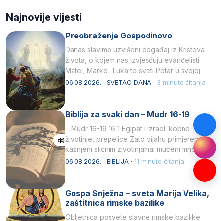
Najnovije vijesti
Preobraženje Gospodinovo
Danas slavimo uzvišeni događaj iz Kristova
života, o kojem nas izvješćuju evanđelisti
Matej, Marko i Luka te sveti Petar u svojoj
drugoj…
06.08.2026. · SVETAC DANA ·
3 minute čitanja
Biblija za svaki dan – Mudr 16-19
Mudr 16-19 16 1 Egipat i Izrael: kobne
životinje, prepelice Zato bijahu primjereno
kažnjeni sličnim životinjamai mučeni mnoštvom
kukaca.2 A narod…
06.08.2026. · BIBLIJA ·
11 minute čitanja
Gospa Snježna – sveta Marija Velika,
zaštitnica rimske bazilike
Obljetnica posvete slavne rimske bazilike