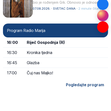
bio je rođenjem Grk. Obnovio je odnose s
afričkim…
07.08.2026. · SVETAC DANA ·
2 minute čitanja
Program Radio Marija
16:00
Riječ Gospodnja (R)
16:30
Kronika tjedna
16:45
Glazba
17:00
Čuj nas Majko!
Pogledajte program