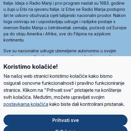
Italije. Ideja o Radio Mariji i prvi program nastali su 1983. godine
u župi u Erbi na sjeveru Italije. Iz Erbe se Radio Marija postupno
širi te uskoro obuhvaća cijeli talijanski nacionalni prostor. Nakon
toga osnivaju se i uspostavljaju udruge i radijske postaje s
imenom Radio Marija u četrdesetak zemalja, počevši od Europe
pa do obiju Amerika i Afrike, sve do Filipina na azijskom
kontinentu.
Sve su nacionalne udruge utemeljene autonomno u svojim
zemljama, a međusobna su povezane preko krovne udruge
pod nazivom Svjetska obitelj Radio Marije (World Family of
Koristimo kolačiće!
Radio Maria). Svjetsku obitelj utemeljilo je sedam članica, među
kojima je i hrvatska Udruga Radio Marija.
Na našoj web stranici koristimo kolačiće kako bismo
osigurali osnovne funkcionalnosti i pravilno funkcioniranje
stranice. Klikom na "Prihvati sve" pristajete na korištenje
svih kolačića. Međutim, možete upravljati svojim
O nama
Radio
Program
Volonteri
Prijatelji
Kontakt
Pravila privatnosti
postavkama kolačića
kako biste dali kontrolirani pristanak.
Kolačići
Uvjeti korištenja
Ova stranica je zaštićena Google reCAPTCHA sustavom
Prihvati sve