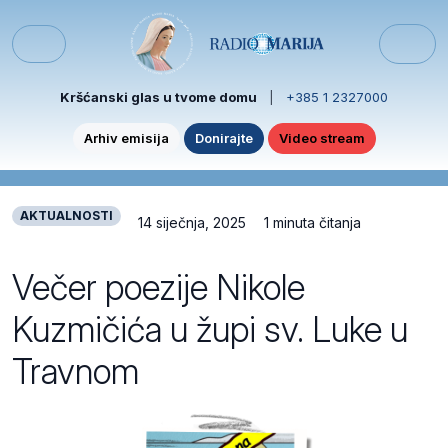
Skip to content
Skip to footer
Menu
Kršćanski glas u tvome domu
|
+385 1 2327000
Arhiv emisija
Donirajte
Video stream
AKTUALNOSTI
14 siječnja, 2025
1 minuta čitanja
Večer poezije Nikole
Kuzmičića u župi sv. Luke u
Travnom