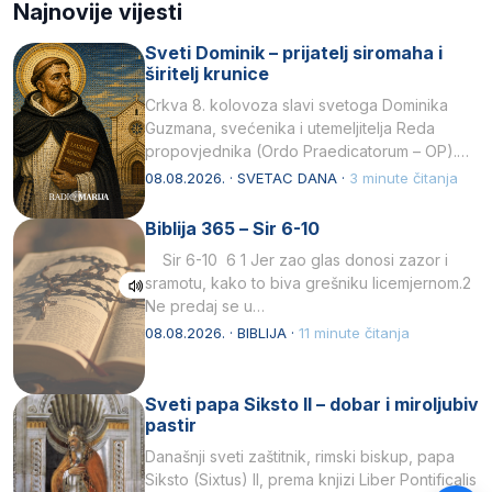
Najnovije vijesti
Sveti Dominik – prijatelj siromaha i
širitelj krunice
Crkva 8. kolovoza slavi svetoga Dominika
Guzmana, svećenika i utemeljitelja Reda
propovjednika (Ordo Praedicatorum – OP).
Svojim životom, dubokom ljubavlju prema
08.08.2026. · SVETAC DANA ·
3 minute čitanja
Kristu…
Biblija 365 – Sir 6-10
Sir 6-10 6 1 Jer zao glas donosi zazor i
sramotu, kako to biva grešniku licemjernom.2
Ne predaj se u…
08.08.2026. · BIBLIJA ·
11 minute čitanja
Sveti papa Siksto II – dobar i miroljubiv
pastir
Današnji sveti zaštitnik, rimski biskup, papa
Siksto (Sixtus) II, prema knjizi Liber Pontificalis