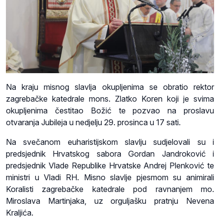
Na kraju misnog slavlja okupljenima se obratio rektor
zagrebačke katedrale mons. Zlatko Koren koji je svima
okupljenima čestitao Božić te pozvao na proslavu
otvaranja Jubileja u nedjelju 29. prosinca u 17 sati.
Na svečanom euharistijskom slavlju sudjelovali su i
predsjednik Hrvatskog sabora Gordan Jandroković i
predsjednik Vlade Republike Hrvatske Andrej Plenković te
ministri u Vladi RH. Misno slavlje pjesmom su animirali
Koralisti zagrebačke katedrale pod ravnanjem mo.
Miroslava Martinjaka, uz orguljašku pratnju Nevena
Kraljića.