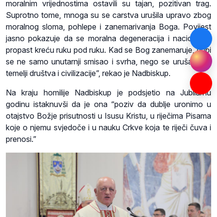
moralnim vrijednostima ostavili su tajan, pozitivan trag.
Suprotno tome, mnoga su se carstva urušila upravo zbog
moralnog sloma, pohlepe i zanemarivanja Boga. Povijest
jasno pokazuje da se moralna degeneracija i nacionalna
propast kreću ruku pod ruku. Kad se Bog zanemaruje, gubi
se ne samo unutarnji smisao i svrha, nego se urušavaju i
temelji društva i civilizacije”, rekao je Nadbiskup.
Na kraju homilije Nadbiskup je podsjetio na Jubilarnu
godinu istaknuvši da je ona “poziv da dublje uronimo u
otajstvo Božje prisutnosti u Isusu Kristu, u riječima Pisama
koje o njemu svjedoče i u nauku Crkve koja te riječi čuva i
prenosi.”