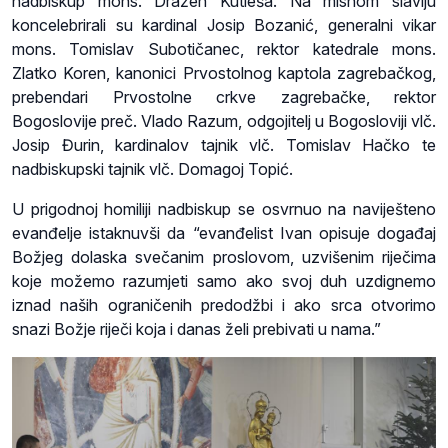
nadbiskup mons. Dražen Kutleša. Na misnom slavlju
koncelebrirali su kardinal Josip Bozanić, generalni vikar
mons. Tomislav Subotičanec, rektor katedrale mons.
Zlatko Koren, kanonici Prvostolnog kaptola zagrebačkog,
prebendari Prvostolne crkve zagrebačke, rektor
Bogoslovije preč. Vlado Razum, odgojitelj u Bogosloviji vlč.
Josip Đurin, kardinalov tajnik vlč. Tomislav Hačko te
nadbiskupski tajnik vlč. Domagoj Topić.
U prigodnoj homiliji nadbiskup se osvrnuo na naviješteno
evanđelje istaknuvši da “evanđelist Ivan opisuje događaj
Božjeg dolaska svečanim proslovom, uzvišenim riječima
koje možemo razumjeti samo ako svoj duh uzdignemo
iznad naših ograničenih predodžbi i ako srca otvorimo
snazi Božje riječi koja i danas želi prebivati u nama.”