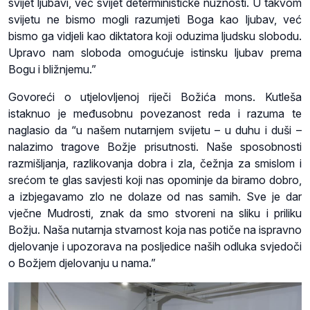
svijet ljubavi, već svijet determinističke nužnosti. U takvom
svijetu ne bismo mogli razumjeti Boga kao ljubav, već
bismo ga vidjeli kao diktatora koji oduzima ljudsku slobodu.
Upravo nam sloboda omogućuje istinsku ljubav prema
Bogu i bližnjemu.”
Govoreći o utjelovljenoj riječi Božića mons. Kutleša
istaknuo je međusobnu povezanost reda i razuma te
naglasio da “u našem nutarnjem svijetu – u duhu i duši –
nalazimo tragove Božje prisutnosti. Naše sposobnosti
razmišljanja, razlikovanja dobra i zla, čežnja za smislom i
srećom te glas savjesti koji nas opominje da biramo dobro,
a izbjegavamo zlo ne dolaze od nas samih. Sve je dar
vječne Mudrosti, znak da smo stvoreni na sliku i priliku
Božju. Naša nutarnja stvarnost koja nas potiče na ispravno
djelovanje i upozorava na posljedice naših odluka svjedoči
o Božjem djelovanju u nama.”