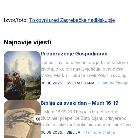
Izvor/foto:
Tiskovni ured Zagrebačke nadbiskupije
Najnovije vijesti
Preobraženje Gospodinovo
Danas slavimo uzvišeni događaj iz Kristova
života, o kojem nas izvješćuju evanđelisti
Matej, Marko i Luka te sveti Petar u svojoj
drugoj…
06.08.2026. · SVETAC DANA ·
3 minute čitanja
Biblija za svaki dan – Mudr 16-19
Mudr 16-19 16 1 Egipat i Izrael: kobne
životinje, prepelice Zato bijahu primjereno
kažnjeni sličnim životinjamai mučeni mnoštvom
kukaca.2 A narod…
06.08.2026. · BIBLIJA ·
11 minute čitanja