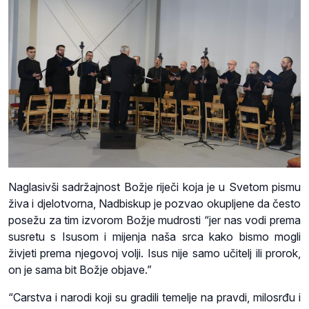
Naglasivši sadržajnost Božje riječi koja je u Svetom pismu
živa i djelotvorna, Nadbiskup je pozvao okupljene da često
posežu za tim izvorom Božje mudrosti “jer nas vodi prema
susretu s Isusom i mijenja naša srca kako bismo mogli
živjeti prema njegovoj volji. Isus nije samo učitelj ili prorok,
on je sama bit Božje objave.”
“Carstva i narodi koji su gradili temelje na pravdi, milosrđu i