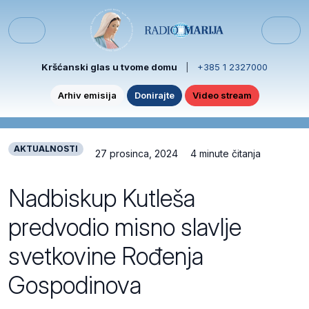
Skip to content
Skip to footer
Menu
Kršćanski glas u tvome domu
|
+385 1 2327000
Arhiv emisija
Donirajte
Video stream
AKTUALNOSTI
27 prosinca, 2024
4 minute čitanja
Nadbiskup Kutleša
predvodio misno slavlje
svetkovine Rođenja
Gospodinova