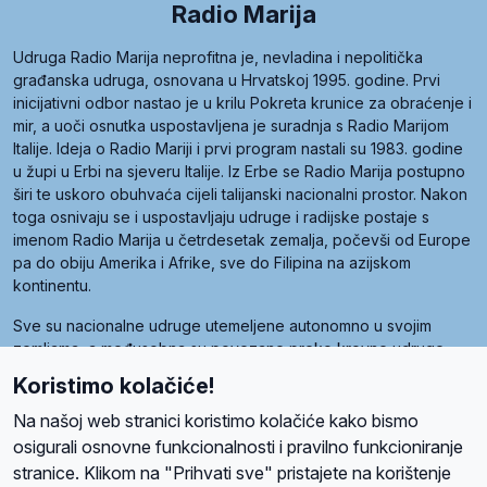
Radio Marija
Udruga Radio Marija neprofitna je, nevladina i nepolitička
građanska udruga, osnovana u Hrvatskoj 1995. godine. Prvi
inicijativni odbor nastao je u krilu Pokreta krunice za obraćenje i
mir, a uoči osnutka uspostavljena je suradnja s Radio Marijom
Italije. Ideja o Radio Mariji i prvi program nastali su 1983. godine
u župi u Erbi na sjeveru Italije. Iz Erbe se Radio Marija postupno
širi te uskoro obuhvaća cijeli talijanski nacionalni prostor. Nakon
toga osnivaju se i uspostavljaju udruge i radijske postaje s
imenom Radio Marija u četrdesetak zemalja, počevši od Europe
pa do obiju Amerika i Afrike, sve do Filipina na azijskom
kontinentu.
Sve su nacionalne udruge utemeljene autonomno u svojim
zemljama, a međusobna su povezane preko krovne udruge
pod nazivom Svjetska obitelj Radio Marije (World Family of
Koristimo kolačiće!
Radio Maria). Svjetsku obitelj utemeljilo je sedam članica, među
kojima je i hrvatska Udruga Radio Marija.
Na našoj web stranici koristimo kolačiće kako bismo
osigurali osnovne funkcionalnosti i pravilno funkcioniranje
stranice. Klikom na "Prihvati sve" pristajete na korištenje