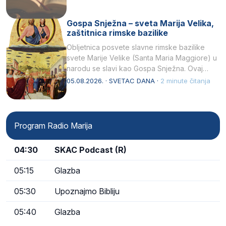
Gospa Snježna – sveta Marija Velika,
zaštitnica rimske bazilike
Obljetnica posvete slavne rimske bazilike
svete Marije Velike (Santa Maria Maggiore) u
narodu se slavi kao Gospa Snježna. Ovaj
naziv, Sancta Maria…
05.08.2026. · SVETAC DANA ·
2 minute čitanja
Program Radio Marija
04:30
SKAC Podcast (R)
05:15
Glazba
05:30
Upoznajmo Bibliju
05:40
Glazba