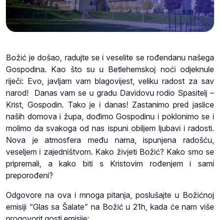
Božić je došao, radujte se i veselite se rođendanu našega
Gospodina. Kao što su u Betlehemskoj noći odjeknule
riječi: Evo, javljam vam blagovijest, veliku radost za sav
narod! Danas vam se u gradu Davidovu rodio Spasitelj –
Krist, Gospodin. Tako je i danas! Zastanimo pred jaslice
naših domova i župa, dođimo Gospodinu i poklonimo se i
molimo da svakoga od nas ispuni obiljem ljubavi i radosti.
Nova je atmosfera među nama, ispunjena radošću,
veseljem i zajedništvom. Kako živjeti Božić? Kako smo se
pripremali, a kako biti s Kristovim rođenjem i sami
preporođeni?
Odgovore na ova i mnoga pitanja, poslušajte u Božićnoj
emisiji “Glas sa Šalate” na Božić u 21h, kada će nam više
progovorit gosti emisije: