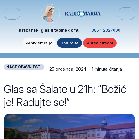
Skip to content
Skip to footer
Menu
Kršćanski glas u tvome domu
|
+385 1 2327000
Arhiv emisija
Donirajte
Video stream
NAŠE OBAVIJESTI
25 prosinca, 2024
1 minuta čitanja
Glas sa Šalate u 21h: “Božić
je! Radujte se!”