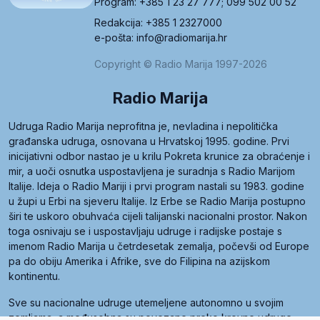
Program: +385 1 23 27 777; 099 502 00 52
Redakcija: +385 1 2327000
e-pošta: info@radiomarija.hr
Copyright © Radio Marija 1997-2026
Radio Marija
Udruga Radio Marija neprofitna je, nevladina i nepolitička
građanska udruga, osnovana u Hrvatskoj 1995. godine. Prvi
inicijativni odbor nastao je u krilu Pokreta krunice za obraćenje i
mir, a uoči osnutka uspostavljena je suradnja s Radio Marijom
Italije. Ideja o Radio Mariji i prvi program nastali su 1983. godine
u župi u Erbi na sjeveru Italije. Iz Erbe se Radio Marija postupno
širi te uskoro obuhvaća cijeli talijanski nacionalni prostor. Nakon
toga osnivaju se i uspostavljaju udruge i radijske postaje s
imenom Radio Marija u četrdesetak zemalja, počevši od Europe
pa do obiju Amerika i Afrike, sve do Filipina na azijskom
kontinentu.
Sve su nacionalne udruge utemeljene autonomno u svojim
zemljama, a međusobna su povezane preko krovne udruge