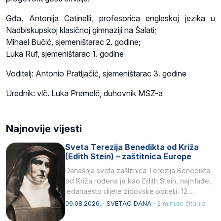
Gđa. Antonija Catinelli, profesorica engleskoj jezika u
Nadbiskupskoj klasičnoj gimnaziji na Šalati;
Mihael Bučić, sjemeništarac 2. godine;
Luka Ruf, sjemeništarac 1. godine
Voditelj: Antonio Pratljačić, sjemeništarac 3. godine
Urednik: vlč. Luka Premelč, duhovnik MSZ-a
Najnovije vijesti
Sveta Terezija Benedikta od Križa
(Edith Stein) – zaštitnica Europe
Današnja sveta zaštitnica Terezija Benedikta
od Križa rođena je kao Edith Stein, najmlađe,
jedanaesto dijete židovske obitelji, 12.
listopada 1891, u Wrocławu…
09.08.2026. · SVETAC DANA ·
2 minute čitanja