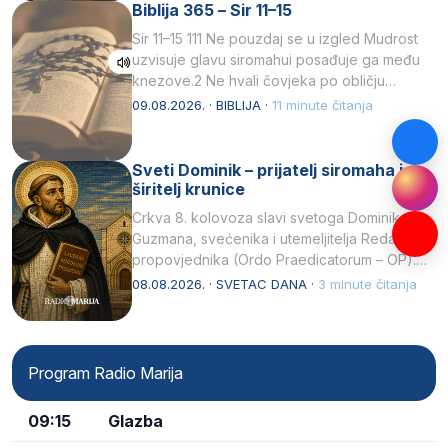
Biblija 365 – Sir 11–15
Sir 11–15 111 Ne pouzdaj se u izgled Mudrost
uzvisuje glavu siromahui posađuje ga među
knezove.2 Ne hvali čovjeka po obličju
njegovui…
09.08.2026. · BIBLIJA ·
11 minute čitanja
Sveti Dominik – prijatelj siromaha i
širitelj krunice
Crkva 8. kolovoza slavi svetoga Dominika
Guzmana, svećenika i utemeljitelja Reda
propovjednika (Ordo Praedicatorum – OP).
Svojim životom, dubokom ljubavlju prema
08.08.2026. · SVETAC DANA ·
3 minute čitanja
Kristu…
Program Radio Marija
09:15
Glazba