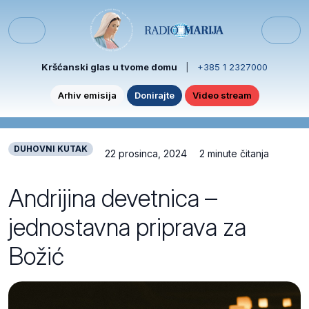
Skip to content
Skip to footer
Menu
Kršćanski glas u tvome domu
|
+385 1 2327000
Arhiv emisija
Donirajte
Video stream
DUHOVNI KUTAK
22 prosinca, 2024
2 minute čitanja
Andrijina devetnica –
jednostavna priprava za
Božić