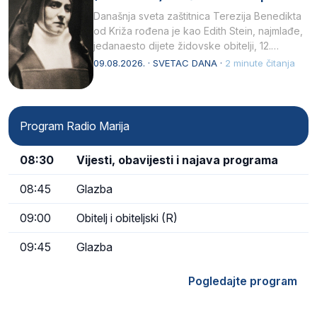
Današnja sveta zaštitnica Terezija Benedikta
od Križa rođena je kao Edith Stein, najmlađe,
jedanaesto dijete židovske obitelji, 12.
listopada 1891, u Wrocławu…
09.08.2026. · SVETAC DANA ·
2 minute čitanja
Program Radio Marija
08:30
Vijesti, obavijesti i najava programa
08:45
Glazba
09:00
Obitelj i obiteljski (R)
09:45
Glazba
Pogledajte program