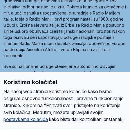
građanska udruga, osnovana u Hrvatskoj 1995. godine. Prvi
inicijativni odbor nastao je u krilu Pokreta krunice za obraćenje i
mir, a uoči osnutka uspostavljena je suradnja s Radio Marijom
Italije. Ideja o Radio Mariji i prvi program nastali su 1983. godine
u župi u Erbi na sjeveru Italije. Iz Erbe se Radio Marija postupno
širi te uskoro obuhvaća cijeli talijanski nacionalni prostor. Nakon
toga osnivaju se i uspostavljaju udruge i radijske postaje s
imenom Radio Marija u četrdesetak zemalja, počevši od Europe
pa do obiju Amerika i Afrike, sve do Filipina na azijskom
kontinentu.
Sve su nacionalne udruge utemeljene autonomno u svojim
zemljama, a međusobna su povezane preko krovne udruge
pod nazivom Svjetska obitelj Radio Marije (World Family of
Koristimo kolačiće!
Radio Maria). Svjetsku obitelj utemeljilo je sedam članica, među
kojima je i hrvatska Udruga Radio Marija.
Na našoj web stranici koristimo kolačiće kako bismo
osigurali osnovne funkcionalnosti i pravilno funkcioniranje
stranice. Klikom na "Prihvati sve" pristajete na korištenje
svih kolačića. Međutim, možete upravljati svojim
O nama
Radio
Program
Volonteri
Prijatelji
Kontakt
Pravila privatnosti
postavkama kolačića
kako biste dali kontrolirani pristanak.
Kolačići
Uvjeti korištenja