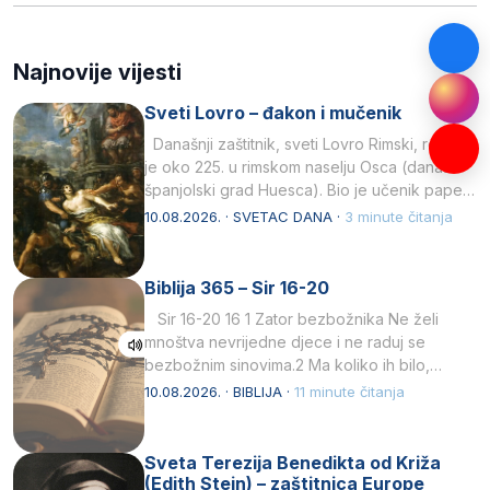
Najnovije vijesti
Sveti Lovro – đakon i mučenik
Današnji zaštitnik, sveti Lovro Rimski, rođen
je oko 225. u rimskom naselju Osca (danas
španjolski grad Huesca). Bio je učenik pape…
10.08.2026. · SVETAC DANA ·
3 minute čitanja
Biblija 365 – Sir 16-20
Sir 16-20 16 1 Zator bezbožnika Ne želi
mnoštva nevrijedne djece i ne raduj se
bezbožnim sinovima.2 Ma koliko ih bilo,…
10.08.2026. · BIBLIJA ·
11 minute čitanja
Sveta Terezija Benedikta od Križa
(Edith Stein) – zaštitnica Europe