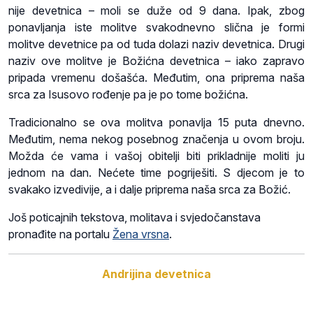
nije devetnica – moli se duže od 9 dana. Ipak, zbog
ponavljanja iste molitve svakodnevno slična je formi
molitve devetnice pa od tuda dolazi naziv devetnica. Drugi
naziv ove molitve je Božićna devetnica – iako zapravo
pripada vremenu došašća. Međutim, ona priprema naša
srca za Isusovo rođenje pa je po tome božićna.
Tradicionalno se ova molitva ponavlja 15 puta dnevno.
Međutim, nema nekog posebnog značenja u ovom broju.
Možda će vama i vašoj obitelji biti prikladnije moliti ju
jednom na dan. Nećete time pogriješiti. S djecom je to
svakako izvedivije, a i dalje priprema naša srca za Božić.
Još poticajnih tekstova, molitava i svjedočanstava
pronađite na portalu
Žena vrsna
.
Andrijina devetnica