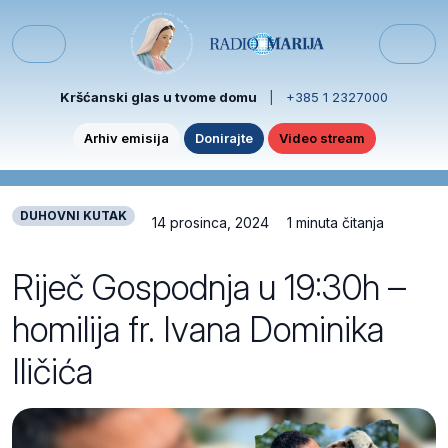
Skip to content
Skip to footer
Menu
Kršćanski glas u tvome domu
|
+385 1 2327000
Arhiv emisija
Donirajte
Video stream
DUHOVNI KUTAK
14 prosinca, 2024
1 minuta čitanja
Riječ Gospodnja u 19:30h –
homilija fr. Ivana Dominika
Iličića