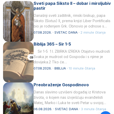
Sveti papa Siksto II – dobar i miroljubiv
pastir
Današnji sveti zaštitnik, rimski biskup, papa
Siksto (Sixtus) II, prema knjizi Liber Pontificalis
bio je rođenjem Grk. Obnovio je odnose s
afričkim…
07.08.2026. · SVETAC DANA ·
2 minute čitanja
Biblija 365 – Sir 1-5
Sir 1-5 1 I. ZBIRKA IZREKA Otajstvo mudrosti
Svaka je mudrost od Gospoda i s njime je
dovijeka.2 Tko će…
07.08.2026. · BIBLIJA ·
10 minute čitanja
Preobraženje Gospodinovo
Danas slavimo uzvišeni događaj iz Kristova
života, o kojem nas izvješćuju evanđelisti
Matej, Marko i Luka te sveti Petar u svojoj
drugoj…
06.08.2026. · SVETAC DANA ·
3 minute čitanja