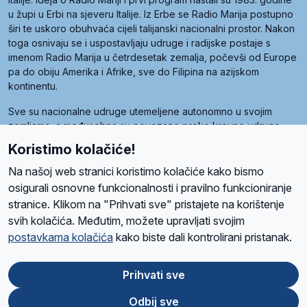
u župi u Erbi na sjeveru Italije. Iz Erbe se Radio Marija postupno
širi te uskoro obuhvaća cijeli talijanski nacionalni prostor. Nakon
toga osnivaju se i uspostavljaju udruge i radijske postaje s
imenom Radio Marija u četrdesetak zemalja, počevši od Europe
pa do obiju Amerika i Afrike, sve do Filipina na azijskom
kontinentu.
Sve su nacionalne udruge utemeljene autonomno u svojim
zemljama, a međusobna su povezane preko krovne udruge
pod nazivom Svjetska obitelj Radio Marije (World Family of
Koristimo kolačiće!
Radio Maria). Svjetsku obitelj utemeljilo je sedam članica, među
kojima je i hrvatska Udruga Radio Marija.
Na našoj web stranici koristimo kolačiće kako bismo
osigurali osnovne funkcionalnosti i pravilno funkcioniranje
stranice. Klikom na "Prihvati sve" pristajete na korištenje
svih kolačića. Međutim, možete upravljati svojim
O nama
Radio
Program
Volonteri
Prijatelji
Kontakt
Pravila privatnosti
postavkama kolačića
kako biste dali kontrolirani pristanak.
Kolačići
Uvjeti korištenja
Ova stranica je zaštićena Google reCAPTCHA sustavom
Prihvati sve
Odbij sve
App
Google