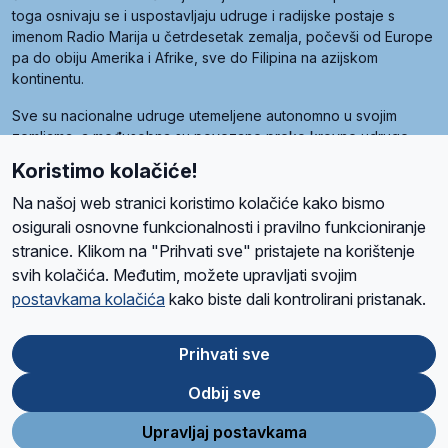
toga osnivaju se i uspostavljaju udruge i radijske postaje s
imenom Radio Marija u četrdesetak zemalja, počevši od Europe
pa do obiju Amerika i Afrike, sve do Filipina na azijskom
kontinentu.
Sve su nacionalne udruge utemeljene autonomno u svojim
zemljama, a međusobna su povezane preko krovne udruge
pod nazivom Svjetska obitelj Radio Marije (World Family of
Koristimo kolačiće!
Radio Maria). Svjetsku obitelj utemeljilo je sedam članica, među
kojima je i hrvatska Udruga Radio Marija.
Na našoj web stranici koristimo kolačiće kako bismo
osigurali osnovne funkcionalnosti i pravilno funkcioniranje
stranice. Klikom na "Prihvati sve" pristajete na korištenje
svih kolačića. Međutim, možete upravljati svojim
O nama
Radio
Program
Volonteri
Prijatelji
Kontakt
Pravila privatnosti
postavkama kolačića
kako biste dali kontrolirani pristanak.
Kolačići
Uvjeti korištenja
Ova stranica je zaštićena Google reCAPTCHA sustavom
Prihvati sve
Odbij sve
App
Google
Store
Play
Upravljaj postavkama