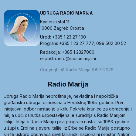
UDRUGA RADIO MARIJA
Kameniti stol 11
10000 Zagreb Croatia
Ured: +385 1 23 27 100
Program: +385 1 23 27 777; 099 502 00 52
Redakcija: +385 1 2327000
e-pošta: info@radiomarija.hr
Copyright © Radio Marija 1997-2026
Radio Marija
Udruga Radio Marija neprofitna je, nevladina i nepolitička
građanska udruga, osnovana u Hrvatskoj 1995. godine. Prvi
inicijativni odbor nastao je u krilu Pokreta krunice za obraćenje i
mir, a uoči osnutka uspostavljena je suradnja s Radio Marijom
Italije. Ideja o Radio Mariji i prvi program nastali su 1983. godine
u župi u Erbi na sjeveru Italije. Iz Erbe se Radio Marija postupno
širi te uskoro obuhvaća cijeli talijanski nacionalni prostor. Nakon