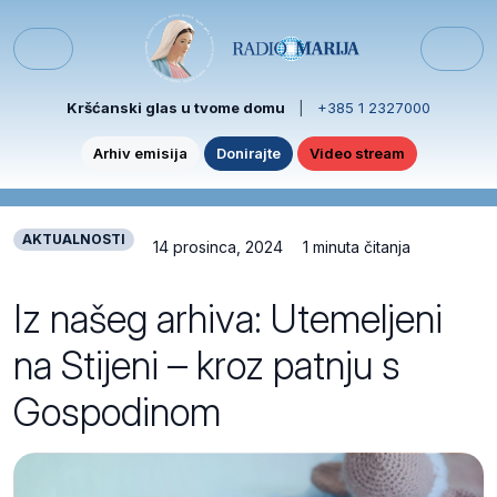
Skip to content
Skip to footer
Menu
Kršćanski glas u tvome domu
|
+385 1 2327000
Arhiv emisija
Donirajte
Video stream
AKTUALNOSTI
14 prosinca, 2024
1 minuta čitanja
Iz našeg arhiva: Utemeljeni
na Stijeni – kroz patnju s
Gospodinom