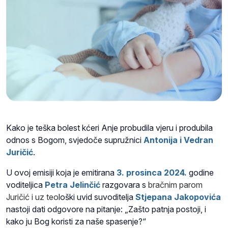
Kako je teška bolest kćeri Anje probudila vjeru i produbila
odnos s Bogom, svjedoče supružnici
Antonija i Vedran
Juričić
.
U ovoj emisiji koja je emitirana
3. prosinca 2024.
godine
voditeljica
Petra Jelinčić
razgovara s
bračnim parom
Juričić i uz teo
loški uvid suvoditelja
Stjepana Jakopovića
nastoji dati odgovore na pitanje: „Zašto patnja postoji, i
kako ju Bog koristi za naše spasenje?“