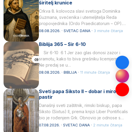
širitelj krunice
Crkva 8. kolovoza slavi svetoga Dominika
Guzmana, svećenika i utemeljitelja Reda
propovjednika (Ordo Praedicatorum – OP).
Svojim životom, dubokom ljubavlju prema
08.08.2026. · SVETAC DANA ·
3 minute čitanja
Kristu…
Biblija 365 – Sir 6-10
Sir 6-10 6 1 Jer zao glas donosi zazor i
sramotu, kako to biva grešniku licemjernom.2
Ne predaj se u…
08.08.2026. · BIBLIJA ·
11 minute čitanja
Sveti papa Siksto II – dobar i miroljubiv
pastir
Današnji sveti zaštitnik, rimski biskup, papa
Siksto (Sixtus) II, prema knjizi Liber Pontificalis
bio je rođenjem Grk. Obnovio je odnose s
afričkim…
07.08.2026. · SVETAC DANA ·
2 minute čitanja