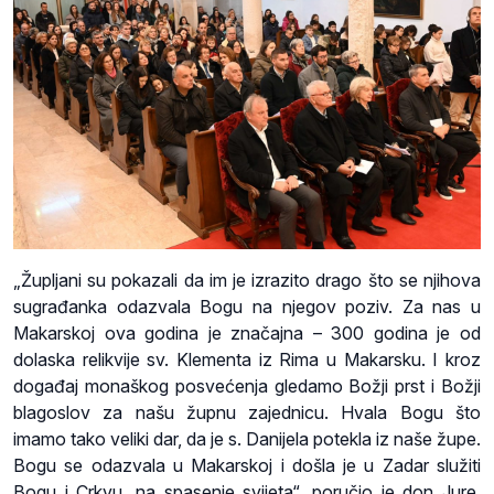
„Župljani su pokazali da im je izrazito drago što se njihova
sugrađanka odazvala Bogu na njegov poziv. Za nas u
Makarskoj ova godina je značajna – 300 godina je od
dolaska relikvije sv. Klementa iz Rima u Makarsku. I kroz
događaj monaškog posvećenja gledamo Božji prst i Božji
blagoslov za našu župnu zajednicu. Hvala Bogu što
imamo tako veliki dar, da je s. Danijela potekla iz naše župe.
Bogu se odazvala u Makarskoj i došla je u Zadar služiti
Bogu i Crkvu, na spasenje svijeta“, poručio je don Jure,