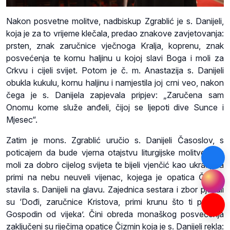
Nakon posvetne molitve, nadbiskup Zgrablić je s. Danijeli,
koja je za to vrijeme klečala, predao znakove zavjetovanja:
prsten, znak zaručnice vječnoga Kralja, koprenu, znak
posvećenja te kornu haljinu u kojoj slavi Boga i moli za
Crkvu i cijeli svijet. Potom je č. m. Anastazija s. Danijeli
obukla kukulu, kornu haljinu i namjestila joj crni veo, nakon
čega je s. Danijela zapjevala pripjev: „Zaručena sam
Onomu kome služe anđeli, čijoj se ljepoti dive Sunce i
Mjesec“.
Zatim je mons. Zgrablić uručio s. Danijeli Časoslov, s
poticajem da bude vjerna otajstvu liturgijske molitve i da
moli za dobro cijelog svijeta te bijeli vjenčić kao ukras, da
primi na nebu neuveli vijenac, kojega je opatica Čizmin
stavila s. Danijeli na glavu. Zajednica sestara i zbor pjevali
su ‘Dođi, zaručnice Kristova, primi krunu što ti pripravi
Gospodin od vijeka’. Čini obreda monaškog posvećenja
zaključeni su riječima opatice Čizmin koja je s. Danijeli rekla: