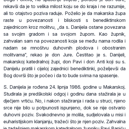
rekavši da je to velika milost koju se do kraja i ne razumije,
ali to otajstvo poziva raduje. Poželio je da makarska župa
raste u povezanosti i bliskosti s benediktinskom
zajednicom kroz molitvu, „da s. Danijela ostane povezana
sa svojim gradom i sa svojom župom. Kao župnik,
zahvalan sam na povezanosti koja se među nama rodila i
nadam se mnoštvu duhovnih plodova i obostranim
molitvama“, rekao je don Jure. Čestitao je s. Danijeli,
makarskoj katedralnoj župi, don Pavi i don Anti koji su s.
Danijelu pratili i cijeloj zajednici benediktinki, poželjevši da
Bog dovrši što je počeo i da to bude svima na spasenje.
S. Danijela je rođena 24. lipnja 1986. godine u Makarskoj.
Studirala je predškolski odgoj i godinu dana stažirala je u
dječjem vrtiću. No, i nakon stažiranja i rada u struci, njeno
srce nije bilo u potpunosti ispunjeno, dok se nije ostvario
duhovni poziv. Svakodnevno je molila, sudjelovala u misi i
euharistijskom klanjanju, tražeći što je njen poziv. Zahvalna
je tadašnjem makarskom katedralnom župniku Pavi Baniću