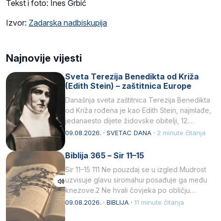
Tekst i foto: Ines Grbić
Izvor:
Zadarska nadbiskupija
Najnovije vijesti
Sveta Terezija Benedikta od Križa
(Edith Stein) – zaštitnica Europe
Današnja sveta zaštitnica Terezija Benedikta
od Križa rođena je kao Edith Stein, najmlađe,
jedanaesto dijete židovske obitelji, 12.
listopada 1891, u Wrocławu…
09.08.2026. · SVETAC DANA ·
2 minute čitanja
Biblija 365 – Sir 11–15
Sir 11–15 111 Ne pouzdaj se u izgled Mudrost
uzvisuje glavu siromahui posađuje ga među
knezove.2 Ne hvali čovjeka po obličju
njegovui…
09.08.2026. · BIBLIJA ·
11 minute čitanja