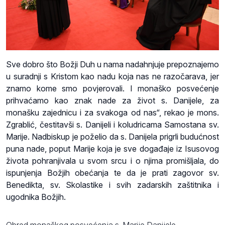
Sve dobro što Božji Duh u nama nadahnjuje prepoznajemo
u suradnji s Kristom kao nadu koja nas ne razočarava, jer
znamo kome smo povjerovali. I monaško posvećenje
prihvaćamo kao znak nade za život s. Danijele, za
monašku zajednicu i za svakoga od nas“, rekao je mons.
Zgrablić, čestitavši s. Danijeli i koludricama Samostana sv.
Marije. Nadbiskup je poželio da s. Danijela prigrli budućnost
puna nade, poput Marije koja je sve događaje iz Isusovog
života pohranjivala u svom srcu i o njima promišljala, do
ispunjenja Božjih obećanja te da je prati zagovor sv.
Benedikta, sv. Skolastike i svih zadarskih zaštitnika i
ugodnika Božjih.
Obred monaškog posvećenja s. Marije Danijele