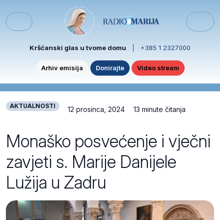
Skip to content
Skip to footer
Menu
Kršćanski glas u tvome domu
|
+385 1 2327000
Arhiv emisija
Donirajte
Video stream
AKTUALNOSTI
12 prosinca, 2024
13 minute čitanja
Monaško posvećenje i vječni
zavjeti s. Marije Danijele
Lužija u Zadru