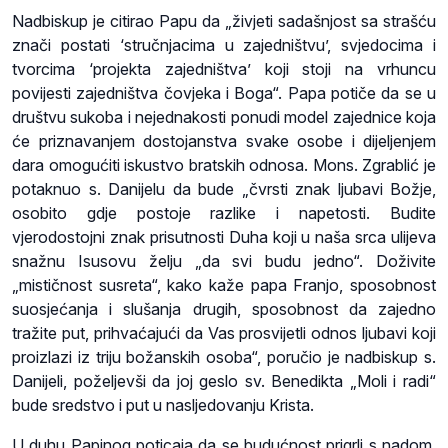
Nadbiskup je citirao Papu da „živjeti sadašnjost sa strašću
znači postati ‘stručnjacima u zajedništvu’, svjedocima i
tvorcima ‘projekta zajedništva’ koji stoji na vrhuncu
povijesti zajedništva čovjeka i Boga“. Papa potiče da se u
društvu sukoba i nejednakosti ponudi model zajednice koja
će priznavanjem dostojanstva svake osobe i dijeljenjem
dara omogućiti iskustvo bratskih odnosa. Mons. Zgrablić je
potaknuo s. Danijelu da bude „čvrsti znak ljubavi Božje,
osobito gdje postoje razlike i napetosti. Budite
vjerodostojni znak prisutnosti Duha koji u naša srca ulijeva
snažnu Isusovu želju „da svi budu jedno“. Doživite
„mističnost susreta“, kako kaže papa Franjo, sposobnost
suosjećanja i slušanja drugih, sposobnost da zajedno
tražite put, prihvaćajući da Vas prosvijetli odnos ljubavi koji
proizlazi iz triju božanskih osoba“, poručio je nadbiskup s.
Danijeli, poželjevši da joj geslo sv. Benedikta „Moli i radi“
bude sredstvo i put u nasljedovanju Krista.
U duhu Papinog poticaja da se budućnost prigrli s nadom,