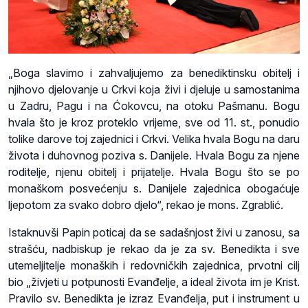
„Boga slavimo i zahvaljujemo za benediktinsku obitelj i
njihovo djelovanje u Crkvi koja živi i djeluje u samostanima
u Zadru, Pagu i na Ćokovcu, na otoku Pašmanu. Bogu
hvala što je kroz proteklo vrijeme, sve od 11. st., ponudio
tolike darove toj zajednici i Crkvi. Velika hvala Bogu na daru
života i duhovnog poziva s. Danijele. Hvala Bogu za njene
roditelje, njenu obitelj i prijatelje. Hvala Bogu što se po
monaškom posvećenju s. Danijele zajednica obogaćuje
ljepotom za svako dobro djelo“, rekao je mons. Zgrablić.
Istaknuvši Papin poticaj da se sadašnjost živi u zanosu, sa
strašću, nadbiskup je rekao da je za sv. Benedikta i sve
utemeljitelje monaških i redovničkih zajednica, prvotni cilj
bio „živjeti u potpunosti Evanđelje, a ideal života im je Krist.
Pravilo sv. Benedikta je izraz Evanđelja, put i instrument u