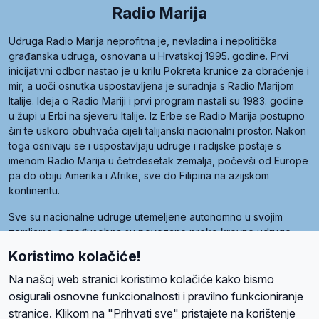
Radio Marija
Udruga Radio Marija neprofitna je, nevladina i nepolitička
građanska udruga, osnovana u Hrvatskoj 1995. godine. Prvi
inicijativni odbor nastao je u krilu Pokreta krunice za obraćenje i
mir, a uoči osnutka uspostavljena je suradnja s Radio Marijom
Italije. Ideja o Radio Mariji i prvi program nastali su 1983. godine
u župi u Erbi na sjeveru Italije. Iz Erbe se Radio Marija postupno
širi te uskoro obuhvaća cijeli talijanski nacionalni prostor. Nakon
toga osnivaju se i uspostavljaju udruge i radijske postaje s
imenom Radio Marija u četrdesetak zemalja, počevši od Europe
pa do obiju Amerika i Afrike, sve do Filipina na azijskom
kontinentu.
Sve su nacionalne udruge utemeljene autonomno u svojim
zemljama, a međusobna su povezane preko krovne udruge
pod nazivom Svjetska obitelj Radio Marije (World Family of
Koristimo kolačiće!
Radio Maria). Svjetsku obitelj utemeljilo je sedam članica, među
kojima je i hrvatska Udruga Radio Marija.
Na našoj web stranici koristimo kolačiće kako bismo
osigurali osnovne funkcionalnosti i pravilno funkcioniranje
stranice. Klikom na "Prihvati sve" pristajete na korištenje