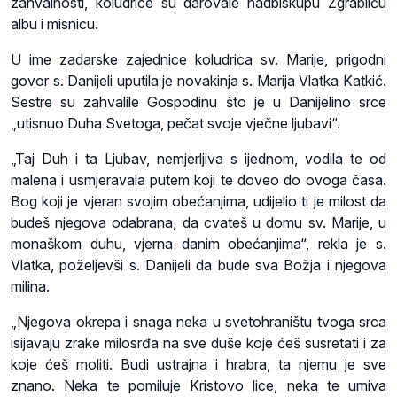
zahvalnosti, koludrice su darovale nadbiskupu Zgrabliću
albu i misnicu.
U ime zadarske zajednice koludrica sv. Marije, prigodni
govor s. Danijeli uputila je novakinja s. Marija Vlatka Katkić.
Sestre su zahvalile Gospodinu što je u Danijelino srce
„utisnuo Duha Svetoga, pečat svoje vječne ljubavi“.
„Taj Duh i ta Ljubav, nemjerljiva s ijednom, vodila te od
malena i usmjeravala putem koji te doveo do ovoga časa.
Bog koji je vjeran svojim obećanjima, udijelio ti je milost da
budeš njegova odabrana, da cvateš u domu sv. Marije, u
monaškom duhu, vjerna danim obećanjima“, rekla je s.
Vlatka, poželjevši s. Danijeli da bude sva Božja i njegova
milina.
„Njegova okrepa i snaga neka u svetohraništu tvoga srca
isijavaju zrake milosrđa na sve duše koje ćeš susretati i za
koje ćeš moliti. Budi ustrajna i hrabra, ta njemu je sve
znano. Neka te pomiluje Kristovo lice, neka te umiva