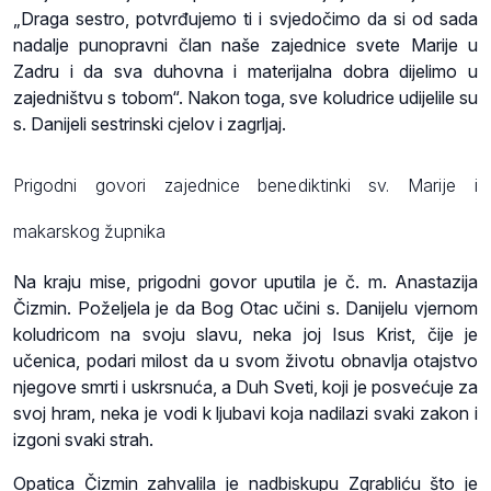
„Draga sestro, potvrđujemo ti i svjedočimo da si od sada
nadalje punopravni član naše zajednice svete Marije u
Zadru i da sva duhovna i materijalna dobra dijelimo u
zajedništvu s tobom“. Nakon toga, sve koludrice udijelile su
s. Danijeli sestrinski cjelov i zagrljaj.
Prigodni govori zajednice benediktinki sv. Marije i
makarskog župnika
Na kraju mise, prigodni govor uputila je č. m. Anastazija
Čizmin. Poželjela je da Bog Otac učini s. Danijelu vjernom
koludricom na svoju slavu, neka joj Isus Krist, čije je
učenica, podari milost da u svom životu obnavlja otajstvo
njegove smrti i uskrsnuća, a Duh Sveti, koji je posvećuje za
svoj hram, neka je vodi k ljubavi koja nadilazi svaki zakon i
izgoni svaki strah.
Opatica Čizmin zahvalila je nadbiskupu Zgrabliću što je