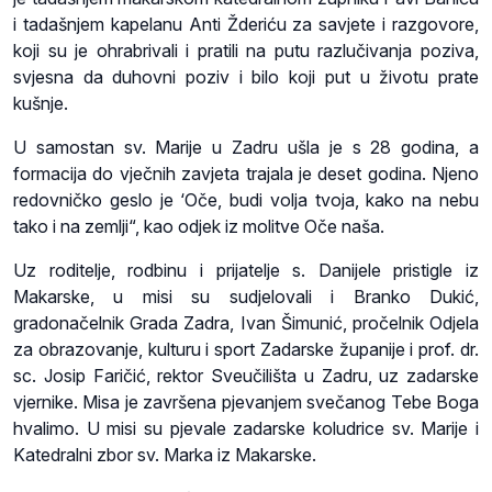
i tadašnjem kapelanu Anti Žderiću za savjete i razgovore,
koji su je ohrabrivali i pratili na putu razlučivanja poziva,
svjesna da duhovni poziv i bilo koji put u životu prate
kušnje.
U samostan sv. Marije u Zadru ušla je s 28 godina, a
formacija do vječnih zavjeta trajala je deset godina. Njeno
redovničko geslo je ‘Oče, budi volja tvoja, kako na nebu
tako i na zemlji“, kao odjek iz molitve Oče naša.
Uz roditelje, rodbinu i prijatelje s. Danijele pristigle iz
Makarske, u misi su sudjelovali i Branko Dukić,
gradonačelnik Grada Zadra, Ivan Šimunić, pročelnik Odjela
za obrazovanje, kulturu i sport Zadarske županije i prof. dr.
sc. Josip Faričić, rektor Sveučilišta u Zadru, uz zadarske
vjernike. Misa je završena pjevanjem svečanog Tebe Boga
hvalimo. U misi su pjevale zadarske koludrice sv. Marije i
Katedralni zbor sv. Marka iz Makarske.