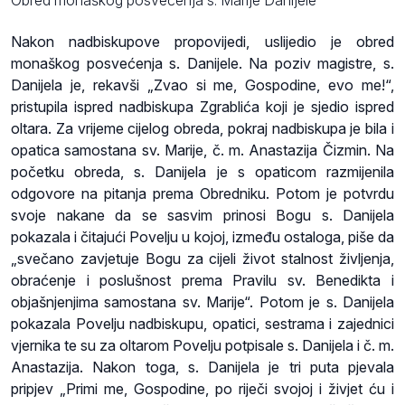
Nakon nadbiskupove propovijedi, uslijedio je obred
monaškog posvećenja s. Danijele. Na poziv magistre, s.
Danijela je, rekavši „Zvao si me, Gospodine, evo me!“,
pristupila ispred nadbiskupa Zgrablića koji je sjedio ispred
oltara. Za vrijeme cijelog obreda, pokraj nadbiskupa je bila i
opatica samostana sv. Marije, č. m. Anastazija Čizmin. Na
početku obreda, s. Danijela je s opaticom razmijenila
odgovore na pitanja prema Obredniku. Potom je potvrdu
svoje nakane da se sasvim prinosi Bogu s. Danijela
pokazala i čitajući Povelju u kojoj, između ostaloga, piše da
„svečano zavjetuje Bogu za cijeli život stalnost življenja,
obraćenje i poslušnost prema Pravilu sv. Benedikta i
objašnjenjima samostana sv. Marije“. Potom je s. Danijela
pokazala Povelju nadbiskupu, opatici, sestrama i zajednici
vjernika te su za oltarom Povelju potpisale s. Danijela i č. m.
Anastazija. Nakon toga, s. Danijela je tri puta pjevala
pripjev „Primi me, Gospodine, po riječi svojoj i živjet ću i