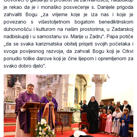
je rekao da je i monaško posvećenje s. Danijele prigoda
zahvaliti Bogu „za vrijeme koje je iza nas i koje je
povezano s višestoljetnom bogatom benediktinskom
duhovnošću i kulturom na našim prostorima, u Zadarskoj
nadbiskupiji i u samostanu sv. Marije u Zadru“. Papa potiče
„da se svaka karizmatska obitelj prisjeti svojih početaka i
svoga povijesnog razvoja, da zahvali Bogu koji je Crkvi
ponudio tolike darove koji je čine lijepom i opremljenom za
svako dobro djelo“.