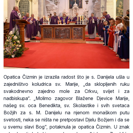
Opatica Čizmin je izrazila radost što je s. Danijela ušla u
zajedništvo koludrica sv. Marije, „da sklopljenih ruku
svakodnevno zajedno mole za Crkvu, svijet i za
nadbiskupa“. „Molimo zagovor Blažene Djevice Marije,
našeg sv. oca Benedikta, sv. Skolastike i svih svetaca
Božjih za s. M. Danijelu na njenom monaškom putu
svetosti, neka se ništa ne pretpostavi Djelu Božjem i da se
u svemu slavi Bog“, potaknula je opatica Čizmin. U znak