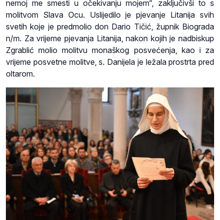
nemoj me smesti u očekivanju mojem“, zaključivši to s
molitvom Slava Ocu. Uslijedilo je pjevanje Litanija svih
svetih koje je predmolio don Dario Tičić, župnik Biograda
n/m. Za vrijeme pjevanja Litanija, nakon kojih je nadbiskup
Zgrablić molio molitvu monaškog posvećenja, kao i za
vrijeme posvetne molitve, s. Danijela je ležala prostrta pred
oltarom.