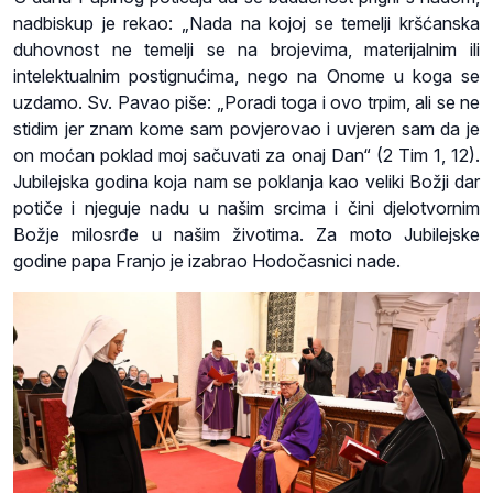
nadbiskup je rekao: „Nada na kojoj se temelji kršćanska
duhovnost ne temelji se na brojevima, materijalnim ili
intelektualnim postignućima, nego na Onome u koga se
uzdamo. Sv. Pavao piše: „Poradi toga i ovo trpim, ali se ne
stidim jer znam kome sam povjerovao i uvjeren sam da je
on moćan poklad moj sačuvati za onaj Dan“ (2 Tim 1, 12).
Jubilejska godina koja nam se poklanja kao veliki Božji dar
potiče i njeguje nadu u našim srcima i čini djelotvornim
Božje milosrđe u našim životima. Za moto Jubilejske
godine papa Franjo je izabrao Hodočasnici nade.