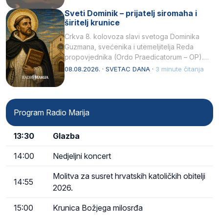
Sveti Dominik – prijatelj siromaha i
širitelj krunice
Crkva 8. kolovoza slavi svetoga Dominika
Guzmana, svećenika i utemeljitelja Reda
propovjednika (Ordo Praedicatorum – OP).
Svojim životom, dubokom ljubavlju prema
08.08.2026. · SVETAC DANA ·
3 minute čitanja
Kristu…
Program Radio Marija
13:30
Glazba
14:00
Nedjeljni koncert
Molitva za susret hrvatskih katoličkih obitelji
14:55
2026.
15:00
Krunica Božjega milosrđa