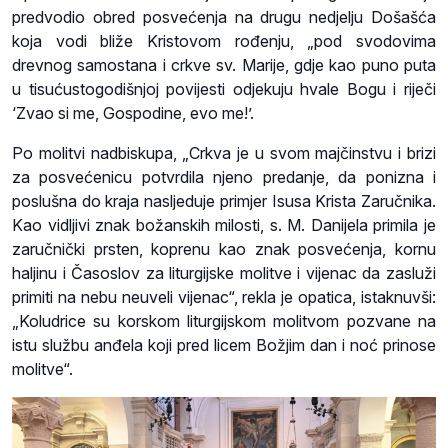
predvodio obred posvećenja na drugu nedjelju Došašća
koja vodi bliže Kristovom rođenju, „pod svodovima
drevnog samostana i crkve sv. Marije, gdje kao puno puta
u tisućustogodišnjoj povijesti odjekuju hvale Bogu i riječi
‘Zvao si me, Gospodine, evo me!’.
Po molitvi nadbiskupa, „Crkva je u svom majčinstvu i brizi
za posvećenicu potvrdila njeno predanje, da ponizna i
poslušna do kraja nasljeduje primjer Isusa Krista Zaručnika.
Kao vidljivi znak božanskih milosti, s. M. Danijela primila je
zaručnički prsten, koprenu kao znak posvećenja, kornu
haljinu i Časoslov za liturgijske molitve i vijenac da zasluži
primiti na nebu neuveli vijenac“, rekla je opatica, istaknuvši:
„Koludrice su korskom liturgijskom molitvom pozvane na
istu službu anđela koji pred licem Božjim dan i noć prinose
molitve“.