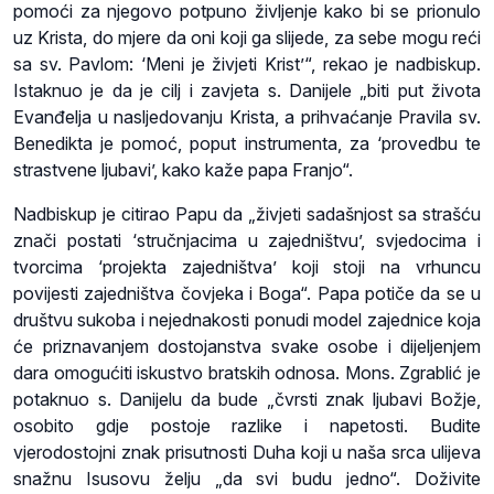
pomoći za njegovo potpuno življenje kako bi se prionulo
uz Krista, do mjere da oni koji ga slijede, za sebe mogu reći
sa sv. Pavlom: ‘Meni je živjeti Krist’“, rekao je nadbiskup.
Istaknuo je da je cilj i zavjeta s. Danijele „biti put života
Evanđelja u nasljedovanju Krista, a prihvaćanje Pravila sv.
Benedikta je pomoć, poput instrumenta, za ‘provedbu te
strastvene ljubavi’, kako kaže papa Franjo“.
Nadbiskup je citirao Papu da „živjeti sadašnjost sa strašću
znači postati ‘stručnjacima u zajedništvu’, svjedocima i
tvorcima ‘projekta zajedništva’ koji stoji na vrhuncu
povijesti zajedništva čovjeka i Boga“. Papa potiče da se u
društvu sukoba i nejednakosti ponudi model zajednice koja
će priznavanjem dostojanstva svake osobe i dijeljenjem
dara omogućiti iskustvo bratskih odnosa. Mons. Zgrablić je
potaknuo s. Danijelu da bude „čvrsti znak ljubavi Božje,
osobito gdje postoje razlike i napetosti. Budite
vjerodostojni znak prisutnosti Duha koji u naša srca ulijeva
snažnu Isusovu želju „da svi budu jedno“. Doživite