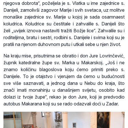
njegova dobrota“, poželjela je s. Vlatka u ime zajednice s.
Danijeli, zamolivši zagovor Marije i svih svetaca, uz molitve
monaške zajednice sv. Marije u kojoj je sada osamnaest
koludrica. Koludrice su čestitale i zahvalile s. Danijeli što
želi „uvijek iznova nastaviti tražiti Božje lice“. Zahvalile su i
roditeljima, bratu i sestri, rodbini s. Danijele i svima koji su je
pratili na njenom duhovnom putu i utkali sebe u njen život.
Na kraju mise, prisutnima se obratio i don Jure Lovrinčević,
župnik katedralne župe sv. Marka u Makarskoj. „Još i ne
znamo količinu blagoslova koju ćemo primiti preko s.
Danijele. To je otajstvo i vjerujem da ćemo u budućnosti
sve više saznavati, a jednog dana u Nebu do kraja, što
znači imati monahinju u današnjem svijetu, osobito kad
dolazi iz tvoje župe“, rekao je don Jure, koji je predvodio
autobus Makarana koji su se rado odazvali doći u Zadar.