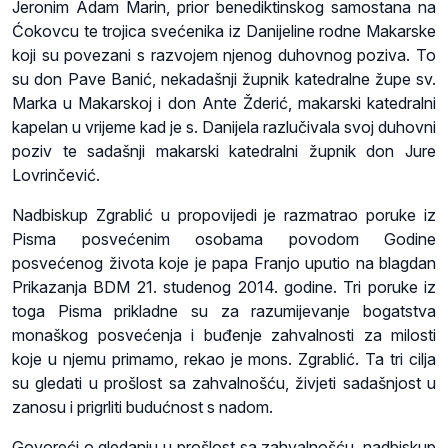
Jeronim Adam Marin, prior benediktinskog samostana na
Ćokovcu te trojica svećenika iz Danijeline rodne Makarske
koji su povezani s razvojem njenog duhovnog poziva. To
su don Pave Banić, nekadašnji župnik katedralne župe sv.
Marka u Makarskoj i don Ante Žderić, makarski katedralni
kapelan u vrijeme kad je s. Danijela razlučivala svoj duhovni
poziv te sadašnji makarski katedralni župnik don Jure
Lovrinčević.
Nadbiskup Zgrablić u propovijedi je razmatrao poruke iz
Pisma posvećenim osobama povodom Godine
posvećenog života koje je papa Franjo uputio na blagdan
Prikazanja BDM 21. studenog 2014. godine. Tri poruke iz
toga Pisma prikladne su za razumijevanje bogatstva
monaškog posvećenja i buđenje zahvalnosti za milosti
koje u njemu primamo, rekao je mons. Zgrablić. Ta tri cilja
su gledati u prošlost sa zahvalnošću, živjeti sadašnjost u
zanosu i prigrliti budućnost s nadom.
Govoreći o gledanju u prošlost sa zahvalnošću, nadbiskup