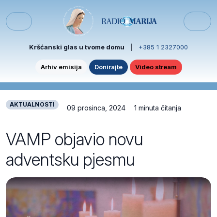
Skip to content
Skip to footer
Menu
Kršćanski glas u tvome domu
|
+385 1 2327000
Arhiv emisija
Donirajte
Video stream
AKTUALNOSTI
09 prosinca, 2024
1 minuta čitanja
VAMP objavio novu
adventsku pjesmu