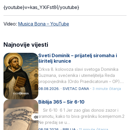
{youtube}v=kas_YXiFst8{/youtube}
Video:
Musica Bona – YouTube
Najnovije vijesti
Sveti Dominik – prijatelj siromaha i
širitelj krunice
Crkva 8. kolovoza slavi svetoga Dominika
Guzmana, svećenika i utemeljitelja Reda
propovjednika (Ordo Praedicatorum – OP).
Svojim životom, dubokom ljubavlju prema
08.08.2026. · SVETAC DANA ·
3 minute čitanja
Kristu…
Biblija 365 – Sir 6-10
Sir 6-10 6 1 Jer zao glas donosi zazor i
sramotu, kako to biva grešniku licemjernom.2
Ne predaj se u…
08.08.2026. · BIBLIJA ·
11 minute čitanja