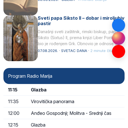
Sveti papa Siksto II – dobar i miroljubiv
pastir
Današnji sveti zaštitnik, rimski biskup, papa
Siksto (Sixtus) II, prema knjizi Liber Pontificalis
bio je rođenjem Grk. Obnovio je odnose s
afričkim…
07.08.2026. · SVETAC DANA ·
2 minute čitanja
Program Radio Marija
11:15
Glazba
11:35
Virovitička panorama
12:00
Anđeo Gospodnji; Molitva - Srednji čas
12:15
Glazba