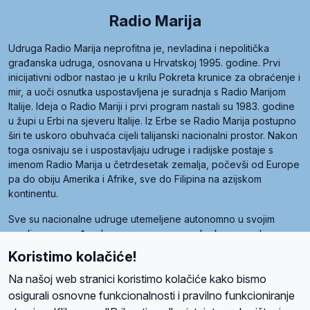
Radio Marija
Udruga Radio Marija neprofitna je, nevladina i nepolitička
građanska udruga, osnovana u Hrvatskoj 1995. godine. Prvi
inicijativni odbor nastao je u krilu Pokreta krunice za obraćenje i
mir, a uoči osnutka uspostavljena je suradnja s Radio Marijom
Italije. Ideja o Radio Mariji i prvi program nastali su 1983. godine
u župi u Erbi na sjeveru Italije. Iz Erbe se Radio Marija postupno
širi te uskoro obuhvaća cijeli talijanski nacionalni prostor. Nakon
toga osnivaju se i uspostavljaju udruge i radijske postaje s
imenom Radio Marija u četrdesetak zemalja, počevši od Europe
pa do obiju Amerika i Afrike, sve do Filipina na azijskom
kontinentu.
Sve su nacionalne udruge utemeljene autonomno u svojim
zemljama, a međusobna su povezane preko krovne udruge
pod nazivom Svjetska obitelj Radio Marije (World Family of
Koristimo kolačiće!
Radio Maria). Svjetsku obitelj utemeljilo je sedam članica, među
kojima je i hrvatska Udruga Radio Marija.
Na našoj web stranici koristimo kolačiće kako bismo
osigurali osnovne funkcionalnosti i pravilno funkcioniranje