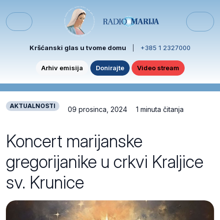
Skip to content
Skip to footer
Menu
Kršćanski glas u tvome domu
|
+385 1 2327000
Arhiv emisija
Donirajte
Video stream
AKTUALNOSTI
09 prosinca, 2024
1 minuta čitanja
Koncert marijanske
gregorijanike u crkvi Kraljice
sv. Krunice