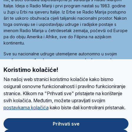
Italije. Ideja o Radio Mariji i prvi program nastali su 1983. godine
u župi u Erbi na sjeveru Italije. Iz Erbe se Radio Marija postupno
širi te uskoro obuhvaća cijeli talijanski nacionalni prostor. Nakon
toga osnivaju se i uspostavljaju udruge i radijske postaje s
imenom Radio Marija u četrdesetak zemalja, počevši od Europe
pa do obiju Amerika i Afrike, sve do Filipina na azijskom
kontinentu.
Sve su nacionalne udruge utemeljene autonomno u svojim
zemljama, a međusobna su povezane preko krovne udruge
pod nazivom Svjetska obitelj Radio Marije (World Family of
Koristimo kolačiće!
Radio Maria). Svjetsku obitelj utemeljilo je sedam članica, među
kojima je i hrvatska Udruga Radio Marija.
Na našoj web stranici koristimo kolačiće kako bismo
osigurali osnovne funkcionalnosti i pravilno funkcioniranje
stranice. Klikom na "Prihvati sve" pristajete na korištenje
svih kolačića. Međutim, možete upravljati svojim
O nama
Radio
Program
Volonteri
Prijatelji
Kontakt
Pravila privatnosti
postavkama kolačića
kako biste dali kontrolirani pristanak.
Kolačići
Uvjeti korištenja
Ova stranica je zaštićena Google reCAPTCHA sustavom
Prihvati sve