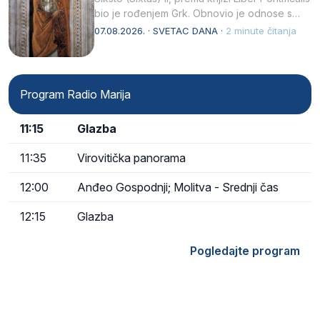
bio je rođenjem Grk. Obnovio je odnose s
afričkim…
07.08.2026. · SVETAC DANA ·
2 minute čitanja
Program Radio Marija
11:15
Glazba
11:35
Virovitička panorama
12:00
Anđeo Gospodnji; Molitva - Srednji čas
12:15
Glazba
Pogledajte program