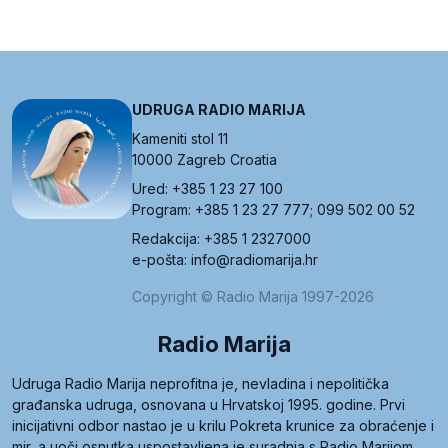
UDRUGA RADIO MARIJA
Kameniti stol 11
10000 Zagreb Croatia
Ured: +385 1 23 27 100
Program: +385 1 23 27 777; 099 502 00 52
Redakcija: +385 1 2327000
e-pošta: info@radiomarija.hr
Copyright © Radio Marija 1997-2026
Radio Marija
Udruga Radio Marija neprofitna je, nevladina i nepolitička
građanska udruga, osnovana u Hrvatskoj 1995. godine. Prvi
inicijativni odbor nastao je u krilu Pokreta krunice za obraćenje i
mir, a uoči osnutka uspostavljena je suradnja s Radio Marijom