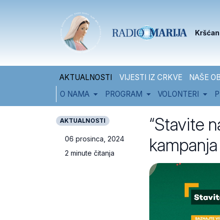
Skip to content
Skip to footer
Kršćan
AKTUALNOSTI
VIJESTI IZ CRKVE
NAŠE OB
O NAMA
PROGRAM
VOLONTERI
P
“Stavite n
AKTUALNOSTI
kampanja 
06 prosinca, 2024
2 minute čitanja