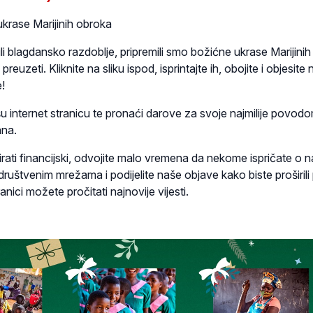
krase Marijinih obroka
i blagdansko razdoblje, pripremili smo božićne ukrase Marijinih
euzeti. Kliknite na sliku ispod, isprintajte ih, obojite i objesite 
!
u internet stranicu te pronaći darove za svoje najmilije povod
na.
ati financijski, odvojite malo vremena da nekome ispričate o 
društvenim mrežama i podijelite naše objave kako biste proširili 
anici možete pročitati najnovije vijesti.