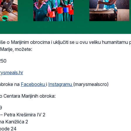
iše o Marijinim obrocima i uključiti se u ovu veliku humanitarnu 
 Marije, možete:
250
ysmeals.hr
e obroke na
Facebooku
i
Instagramu
(marysmealscro)
o Centara Marijinih obroka:
9
– Petra Krešimira IV 2
a Kanižlića 2
lobode 24