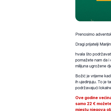
Prenosimo adventsku
Dragi prijatelji Marij
hvala što podržavat
pomažete nam da i 
milijuna ugrožene dj
Božić je vrijeme kada
ih ujedinjuju. To je
podržavajući lokalne
Ove godine većina 
samo 22 € možete t
mjestu njegova o