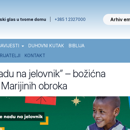
Arhiv em
ski glas u tvome domu
|
+385 1 2327000
AVIJESTI
DUHOVNI KUTAK
BIBLIJA
RIJATELJI
KONTAKT
adu na jelovnik” – božićna
Marijinih obroka