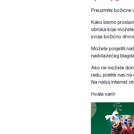
Preuzmite božićne u
Kako bismo proslavil
obroka koje možete pr
svoje božićno drvce
Možete posjetiti naš
nadolazećeg blagda
Ako ne možete donir
radu, pratite nas na 
Na našoj internet str
Hvala vam!