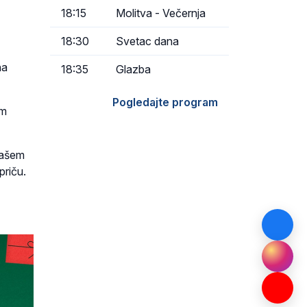
18:15
Molitva - Večernja
18:30
Svetac dana
na
18:35
Glazba
Pogledajte program
om
našem
priču.