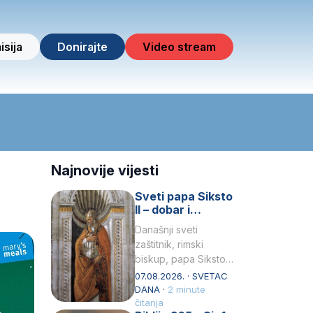
isija
Donirajte
Video stream
Najnovije vijesti
Sveti papa Siksto
II – dobar i
miroljubiv pastir
Današnji sveti
zaštitnik, rimski
biskup, papa Siksto
(Sixtus) II, prema
07.08.2026. · SVETAC
knjizi Liber
DANA ·
2 minute
Pontificalis bio je
čitanja