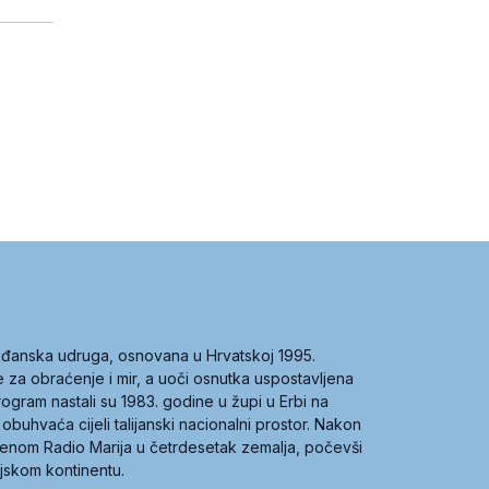
građanska udruga, osnovana u Hrvatskoj 1995.
ce za obraćenje i mir, a uoči osnutka uspostavljena
 program nastali su 1983. godine u župi u Erbi na
 obuhvaća cijeli talijanski nacionalni prostor. Nakon
 imenom Radio Marija u četrdesetak zemalja, počevši
ijskom kontinentu.