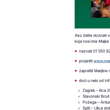
Ako želite doznati v
koja nosi ime Majke
♥
nazvati 01 550 9
♥
posjetiti
www.mar
♥
zapratiti Marijin
♥
doći u neki od
Inf
Zagreb – Ilica 2
Slavonski Brod 
Požega – Antun
Split – Ulica s