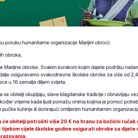
 poruku humanitarne organizacije Marijini obroci:
inih obroka,
e Marijine obroke. Svakim korakom kojim dajete podršku naše
dalje osiguravamo svakodnevne školske obroke za više od 2,
ece u 16 zemalja diljem svijeta.
 se obitelji okupljaju, slave blagdanske tradicije i obnavljaju ve
 također vrijeme kada ljudi pomažu onima kojima je pomoć potre
 pučke kuhinje ili donirajući omiljenim humanitarnim organizaci
će obitelji potrošiti više 20 € na hranu za božićni ručak
ijekom cijele školske godine osigurati obroke za dijete 
brazovanja.