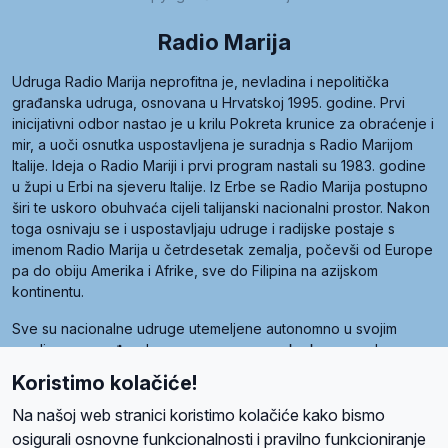
Radio Marija
Udruga Radio Marija neprofitna je, nevladina i nepolitička
građanska udruga, osnovana u Hrvatskoj 1995. godine. Prvi
inicijativni odbor nastao je u krilu Pokreta krunice za obraćenje i
mir, a uoči osnutka uspostavljena je suradnja s Radio Marijom
Italije. Ideja o Radio Mariji i prvi program nastali su 1983. godine
u župi u Erbi na sjeveru Italije. Iz Erbe se Radio Marija postupno
širi te uskoro obuhvaća cijeli talijanski nacionalni prostor. Nakon
toga osnivaju se i uspostavljaju udruge i radijske postaje s
imenom Radio Marija u četrdesetak zemalja, počevši od Europe
pa do obiju Amerika i Afrike, sve do Filipina na azijskom
kontinentu.
Sve su nacionalne udruge utemeljene autonomno u svojim
zemljama, a međusobna su povezane preko krovne udruge
pod nazivom Svjetska obitelj Radio Marije (World Family of
Koristimo kolačiće!
Radio Maria). Svjetsku obitelj utemeljilo je sedam članica, među
kojima je i hrvatska Udruga Radio Marija.
Na našoj web stranici koristimo kolačiće kako bismo
osigurali osnovne funkcionalnosti i pravilno funkcioniranje