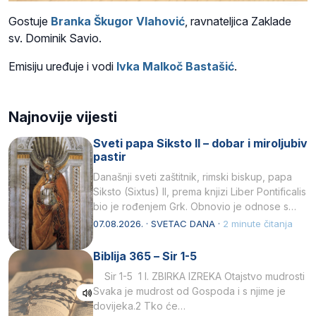
Gostuje
Branka Škugor Vlahović
, ravnateljica Zaklade
sv. Dominik Savio.
Emisiju uređuje i vodi
Ivka Malkoč Bastašić
.
Najnovije vijesti
Sveti papa Siksto II – dobar i miroljubiv
pastir
Današnji sveti zaštitnik, rimski biskup, papa
Siksto (Sixtus) II, prema knjizi Liber Pontificalis
bio je rođenjem Grk. Obnovio je odnose s
afričkim…
07.08.2026. · SVETAC DANA ·
2 minute čitanja
Biblija 365 – Sir 1-5
Sir 1-5 1 I. ZBIRKA IZREKA Otajstvo mudrosti
Svaka je mudrost od Gospoda i s njime je
dovijeka.2 Tko će…