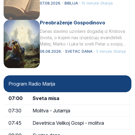
07.08.2026. · BIBLIJA ·
10 minute čitanja
Preobraženje Gospodinovo
Danas slavimo uzvišeni događaj iz Kristova
života, o kojem nas izvješćuju evanđelisti
Matej, Marko i Luka te sveti Petar u svojoj
drugoj…
06.08.2026. · SVETAC DANA ·
3 minute čitanja
Program Radio Marija
07:00
Sveta misa
07:30
Molitva - Jutarnja
07:45
Devetnica Velikoj Gospi - molitva