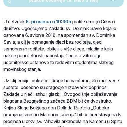
U četvrtak
5. prosinca u 10:30h
pratite emisiju Crkva i
društvo. Ugošćujemo Zakladu sv. Dominik Savio koja je
osnovana 6. svibnja 2018. na spomendan sv. Dominika
Savia, a cilj je pomaganje djeci bez roditelja, djeci
samohranih roditelja, obitelji s više djece, mladima koja
nakon punoljetnosti napuštaju Caritasov ili druge
udomiteljske ustanove te redovitim studentima slabijeg
imovinskog stanja.
Uz stipendije, pokreće i druge humanitarne, ali i molitvene
susrete, posebno su dragocjeni izdavački doprinosi
Zaklade u riječi, stihu i glazbi,. Ovogodišnje obilježavanje
blagdana Bezgrješnog začeća BDM bit će dvostruko.
Knjiga Sluge Božjega don Dolinda Ruotola „Duboka
promjena srca po Marijinom učenju” bit će predstavljena 8.
prosinca u crkvi sv. Mihovila arkanđela na Kamenu u Splitu