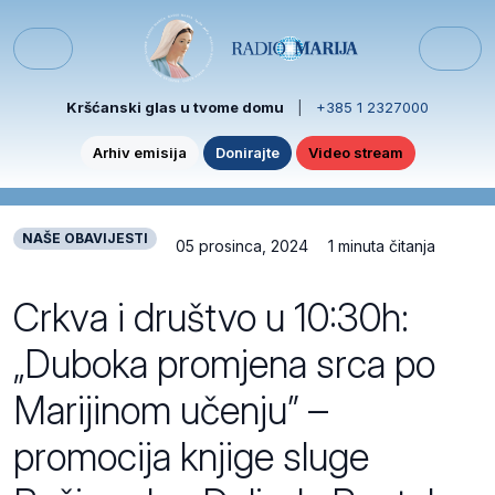
Skip to content
Skip to footer
Menu
Kršćanski glas u tvome domu
|
+385 1 2327000
Arhiv emisija
Donirajte
Video stream
NAŠE OBAVIJESTI
05 prosinca, 2024
1 minuta čitanja
Crkva i društvo u 10:30h:
„Duboka promjena srca po
Marijinom učenju” –
promocija knjige sluge