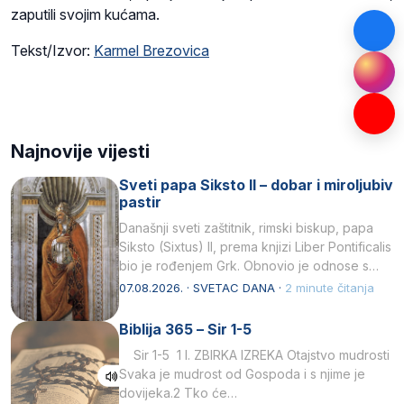
zaputili svojim kućama.
Tekst/Izvor:
Karmel Brezovica
Najnovije vijesti
Sveti papa Siksto II – dobar i miroljubiv
pastir
Današnji sveti zaštitnik, rimski biskup, papa
Siksto (Sixtus) II, prema knjizi Liber Pontificalis
bio je rođenjem Grk. Obnovio je odnose s
afričkim…
07.08.2026. · SVETAC DANA ·
2 minute čitanja
Biblija 365 – Sir 1-5
Sir 1-5 1 I. ZBIRKA IZREKA Otajstvo mudrosti
Svaka je mudrost od Gospoda i s njime je
dovijeka.2 Tko će…