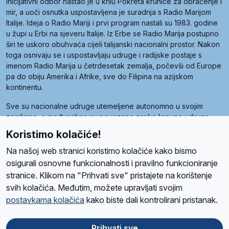
inicijativni odbor nastao je u krilu Pokreta krunice za obraćenje i
mir, a uoči osnutka uspostavljena je suradnja s Radio Marijom
Italije. Ideja o Radio Mariji i prvi program nastali su 1983. godine
u župi u Erbi na sjeveru Italije. Iz Erbe se Radio Marija postupno
širi te uskoro obuhvaća cijeli talijanski nacionalni prostor. Nakon
toga osnivaju se i uspostavljaju udruge i radijske postaje s
imenom Radio Marija u četrdesetak zemalja, počevši od Europe
pa do obiju Amerika i Afrike, sve do Filipina na azijskom
kontinentu.
Sve su nacionalne udruge utemeljene autonomno u svojim
zemljama, a međusobna su povezane preko krovne udruge
pod nazivom Svjetska obitelj Radio Marije (World Family of
Koristimo kolačiće!
Radio Maria). Svjetsku obitelj utemeljilo je sedam članica, među
kojima je i hrvatska Udruga Radio Marija.
Na našoj web stranici koristimo kolačiće kako bismo
osigurali osnovne funkcionalnosti i pravilno funkcioniranje
stranice. Klikom na "Prihvati sve" pristajete na korištenje
svih kolačića. Međutim, možete upravljati svojim
O nama
Radio
Program
Volonteri
Prijatelji
Kontakt
Pravila privatnosti
postavkama kolačića
kako biste dali kontrolirani pristanak.
Kolačići
Uvjeti korištenja
Ova stranica je zaštićena Google reCAPTCHA sustavom
Prihvati sve