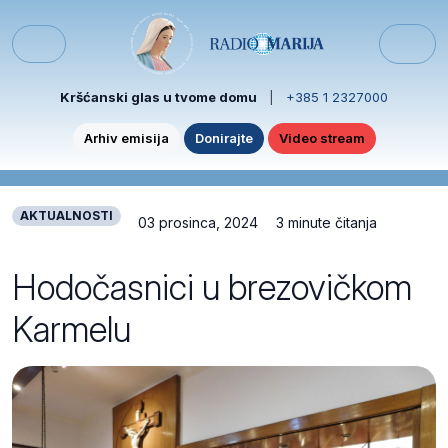
Skip to content
Skip to footer
Menu
Kršćanski glas u tvome domu
|
+385 1 2327000
Arhiv emisija
Donirajte
Video stream
AKTUALNOSTI
03 prosinca, 2024
3 minute čitanja
Hodočasnici u brezovičkom
Karmelu