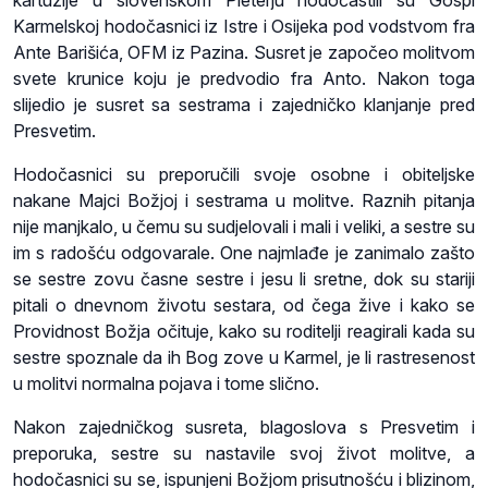
kartuzije u slovenskom Pleterju hodočastili su Gospi
Karmelskoj hodočasnici iz Istre i Osijeka pod vodstvom fra
Ante Barišića, OFM iz Pazina. Susret je započeo molitvom
svete krunice koju je predvodio fra Anto. Nakon toga
slijedio je susret sa sestrama i zajedničko klanjanje pred
Presvetim.
Hodočasnici su preporučili svoje osobne i obiteljske
nakane Majci Božjoj i sestrama u molitve. Raznih pitanja
nije manjkalo, u čemu su sudjelovali i mali i veliki, a sestre su
im s radošću odgovarale. One najmlađe je zanimalo zašto
se sestre zovu časne sestre i jesu li sretne, dok su stariji
pitali o dnevnom životu sestara, od čega žive i kako se
Providnost Božja očituje, kako su roditelji reagirali kada su
sestre spoznale da ih Bog zove u Karmel, je li rastresenost
u molitvi normalna pojava i tome slično.
Nakon zajedničkog susreta, blagoslova s Presvetim i
preporuka, sestre su nastavile svoj život molitve, a
hodočasnici su se, ispunjeni Božjom prisutnošću i blizinom,