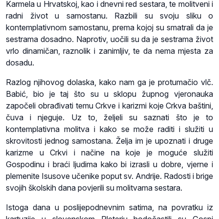
Karmela u Hrvatskoj, kao i dnevni red sestara, te molitveni i
radni život u samostanu. Razbili su svoju sliku o
kontemplativnom samostanu, prema kojoj su smatrali da je
sestrama dosadno. Naprotiv, uočili su da je sestrama život
vrlo dinamičan, raznolik i zanimljiv, te da nema mjesta za
dosadu.
Razlog njihovog dolaska, kako nam ga je protumačio vlč.
Babić, bio je taj što su u sklopu župnog vjeronauka
započeli obrađivati temu Crkve i karizmi koje Crkva baštini,
čuva i njeguje. Uz to, željeli su saznati što je to
kontemplativna molitva i kako se može raditi i služiti u
skrovitosti jednog samostana. Želja im je upoznati i druge
karizme u Crkvi i načine na koje je moguće služiti
Gospodinu i braći ljudima kako bi izrasli u dobre, vjerne i
plemenite Isusove učenike poput sv. Andrije. Radosti i brige
svojih školskih dana povjerili su molitvama sestara.
Istoga dana u poslijepodnevnim satima, na povratku iz