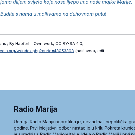
jama diljem svijeta koje nose lijepo ima naše majke Marije.
Budite s nama u molitvama na duhovnom putu!
ns ; By Haeferl – Own work, CC BY-SA 4.0,
media.org/w/index.php?curid=43053393
(naslovna), edit
Radio Marija
Udruga Radio Marija neprofitna je, nevladina i nepolitička 
godine. Prvi inicijativni odbor nastao je u krilu Pokreta kruni
je suradnja s Radio Marijom Italije. Ideja o Radio Mariji i prvi