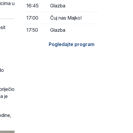
zicima u
16:45
Glazba
17:00
Čuj nas Majko!
sit
17:50
Glazba
Pogledajte program
do
riječio
a je
odine,