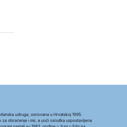
građanska udruga, osnovana u Hrvatskoj 1995.
ce za obraćenje i mir, a uoči osnutka uspostavljena
 program nastali su 1983. godine u župi u Erbi na