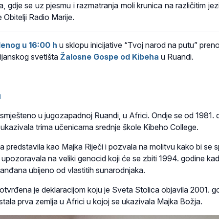
ta, gdje se uz pjesmu i razmatranja moli krunica na različitim je
 Obitelji Radio Marije.
denog u 16:00 h
u sklopu inicijative “Tvoj narod na putu” preno
ijanskog svetišta
Žalosne Gospe od Kibeha
u Ruandi.
u
 smješteno u jugozapadnoj Ruandi, u Africi. Ondje se od 1981. 
 ukazivala trima učenicama srednje škole Kibeho College.
 predstavila kao Majka Riječi i pozvala na molitvu kako bi se sp
e upozoravala na veliki genocid koji će se zbiti 1994. godine kad
nđana ubijeno od vlastitih sunarodnjaka.
potvrđena je deklaracijom koju je Sveta Stolica objavila 2001. g
tala prva zemlja u Africi u kojoj se ukazivala Majka Božja.