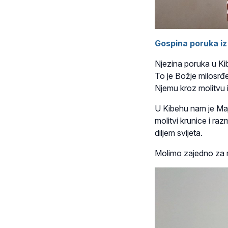
Gospina poruka i
Njezina poruka u Kib
To je Božje milosrđe 
Njemu kroz molitvu 
U Kibehu nam je Maj
molitvi krunice i raz
diljem svijeta.
Molimo zajedno za mi