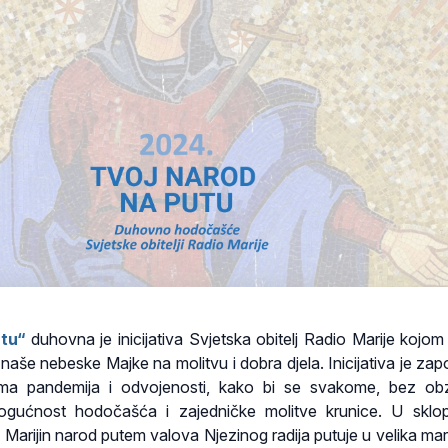
tu“
duhovna je inicijativa Svjetska obitelj Radio Marije kojom
naše nebeske Majke na molitvu i dobra djela. Inicijativa je zap
ma pandemija i odvojenosti, kako bi se svakome, bez obz
 mogućnost hodočašća i zajedničke molitve krunice. U skl
e, Marijin narod putem valova Njezinog radija putuje u velika ma