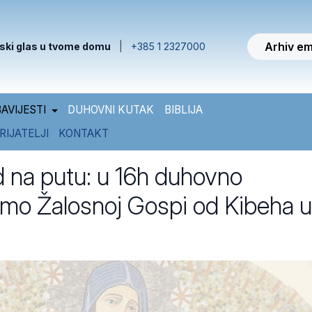
Arhiv em
ski glas u tvome domu
|
+385 1 2327000
AVIJESTI
DUHOVNI KUTAK
BIBLIJA
RIJATELJI
KONTAKT
d na putu: u 16h duhovno
mo Žalosnoj Gospi od Kibeha u