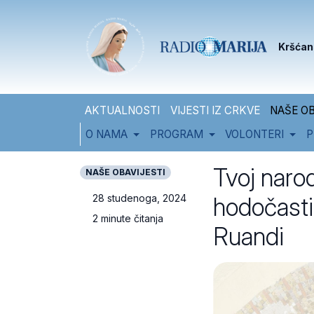
Skip to content
Skip to footer
Kršćan
AKTUALNOSTI
VIJESTI IZ CRKVE
NAŠE OB
O NAMA
PROGRAM
VOLONTERI
P
Tvoj naro
NAŠE OBAVIJESTI
hodočasti
28 studenoga, 2024
2 minute čitanja
Ruandi