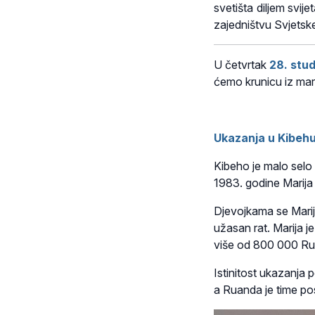
svetišta diljem svije
zajedništvu Svjetske
U četvrtak
28. stu
ćemo krunicu iz mar
Ukazanja u Kibeh
Kibeho je malo selo
1983. godine Marija
Djevojkama se Marija
užasan rat. Marija j
više od 800 000 Rua
Istinitost ukazanja 
a Ruanda je time pos