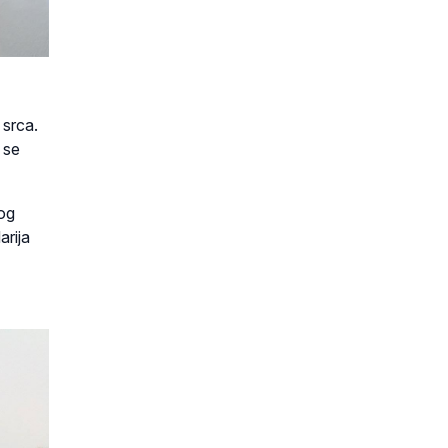
 srca.
 se
nog
arija