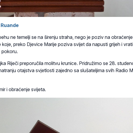
z Ruande
ehu ne temelji se na širenju straha, nego je poziv na obraćenje
koje, preko Djevice Marije poziva svijet da napusti grijeh i vrati
i pokoru.
ka Riječi preporučila molitvu krunice. Pridružimo se 28. stude
matranju otajstva svjetlosti zajedno sa slušateljima svih Radio M
r i obraćenje svijeta.