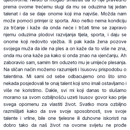
prema ovome trećemu slugi da mu se oduzima taj jedan
talenat i da se daje onome koji ima najviše. Možda nam
može pomoći primjer iz sporta. Ako netko nema kondiciju
za trčanje i kaže da onda neće i trčati time se zapravo
njemu oduzima plodovi razvijanja tijela, sporta, i daju se
onome koji redovito vježba. Ili pak kada žena pozove
svojega muža da ide na ples a on kaže da to više ne zna,
onda mu ona kaže pa kako si onda znao na vjenčanju. Ah
zaboravio sam, samim tim oduzeto mu je umijeće plesanja.
Na sličan način možemo razumijeti i Isusovu prispodobu o
talentima. Mi sami od sebe odbacujemo ono što smo
nekada posjedovali te onaj talent koji smo imali ostavljamo i
više ne koristimo. Dakle, svi mi koji danas to slušamo
moramo sa svom ozbiljnošću uzeti Isusov govor kao prije
svega opomenu za vlastiti život. Svatko mora ozbiljno
razmišljati kako da sve svoje sposobnosti, sve svoje
talente i vrline, bile one tjelesne ili duhovne iskoristi na
dobro tako da naš život na ovome svijetu ne prođe