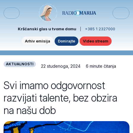
Skip to content
Skip to footer
Menu
Kršćanski glas u tvome domu
|
+385 1 2327000
Arhiv emisija
Donirajte
Video stream
AKTUALNOSTI
22 studenoga, 2024
6 minute čitanja
Svi imamo odgovornost
razvijati talente, bez obzira
na našu dob