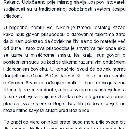
Rakarić. Uobičajeno prije misnog slavlja Josipovi štovatelji
sudjelovali su u tradicionalnoj pobožnosti svetom Josipu
srijedom.
U prigodnoj homiliji vlč. Nikola je između ostalog kazao
kako Isus govori prispodobu o darovanim talentima zato
da bi nam pokazao da čovjek ne živi samo do materije već
od duha i zato ova prispodoba je shvatljiva tek onda ako
se uzme u mističnome smislu. Na kraju Isus govori o
posljednjem sudu služeći se slikama razumljivim ondašnjem
i današnjem čovjeku. U konačnici svaki će čovjek morati
donijeti umnožene Božje darove što ih je primio samim
rođenjem. A samim rođenjem svatko od nas dobio je razne
talente tj. razne vrednote, a tri su svima nama istovjetne, a
to su život, vjera i vrijeme. Svatko nakon toga mora donijeti
plodove svoje vjere u Boga. Bez tih plodova čovjek ne
može mirne savjesti stupiti pred Božje lice.
To znači da vjera onih koji prate Isusa mora prije svega biti
djelotvorna. Netko bi mogao smatrati da to nije pravedno