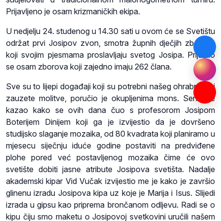
Prijavljeno je osam krizmaničkih ekipa.
U nedjelju 24. studenog u 14.30 sati u ovom će se Svetištu
održat prvi Josipov zvon, smotra župnih dječjih zborova
koji svojim pjesmama proslavljaju svetog Josipa. Prijavilo
se osam zborova koji zajedno imaju 262 člana.
Sve su to lijepi događaji koji su potrebni našeg ohrabrenja i
zauzete molitve, poručio je okupljenima mons. Sente te
kazao kako se ovih dana čuo s profesorom Josipom
Boterijem Dinijem koji ga je izvijestio da je dovršeno
studijsko slaganje mozaika, od 80 kvadrata koji planiramo u
mjesecu siječnju iduće godine postaviti na predviđene
plohe pored već postavljenog mozaika čime će ovo
svetište dobiti jasne atribute Josipova svetišta. Nadalje
akademski kipar Vid Vučak izvijestio me je kako je završio
glinenu izradu Josipova kipa uz koje je Marija i Isus. Slijedi
izrada u gipsu kao priprema brončanom odljevu. Radi se o
kipu čiju smo maketu o Josipovoj svetkovini uručili našem