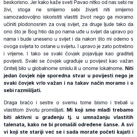
beskorisno. Jer kako kaže sveti Pavao nitko od nas sebi ne
živi, stoga ne smijemo sebi živjeti niti smijemo
samozadovoljno iskoristiti vlastiti život nego ga moramo
učiniti plodonosnim za ovaj svijet, za druge ljude tako da
ono što je Bog htio da po nama uđe u svijet da upravo po
nama i bude uneseno u svijet i da nakon što mi odemo s
ovoga svijeta to ostane u svijetu. I upravo je zato potrebno
i vrijeme. I tako se svaki čovjek pojavljuje kao graditelj
povijesti. Svaki se čovjek ugrađuje u povijest kao važan
činitelj bilo u globalnome smislu ili u onome lokalnome.
Niti
jedan čovjek nije sporedna stvar u povijesti nego je
svaki čovjek vrlo važan i na takav način moramo i o
sebi razmišljati.
Draga braćo i sestre o svemu tome bismo i trebali u
vlastitom životu promišljati.
Mi koji smo mlađi trebamo
biti aktivni u građenju tj. u umnažanju vlastitih
talenata, kako ne bi promašili određene šanse. A svi
vi koji ste stariji već se i sada morate početi kajati i