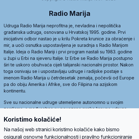
Radio Marija
Udruga Radio Marija neprofitna je, nevladina i nepolitička
građanska udruga, osnovana u Hrvatskoj 1995. godine. Prvi
inicijativni odbor nastao je u krilu Pokreta krunice za obraćenje i
mir, a uoči osnutka uspostavljena je suradnja s Radio Marijom
Italije. Ideja o Radio Mariji i prvi program nastali su 1983. godine
u župi u Erbi na sjeveru Italije. Iz Erbe se Radio Marija postupno
širi te uskoro obuhvaća cijeli talijanski nacionalni prostor. Nakon
toga osnivaju se i uspostavljaju udruge i radijske postaje s
imenom Radio Marija u četrdesetak zemalja, počevši od Europe
pa do obiju Amerika i Afrike, sve do Filipina na azijskom
kontinentu.
Sve su nacionalne udruge utemeljene autonomno u svojim
zemljama, a međusobna su povezane preko krovne udruge
pod nazivom Svjetska obitelj Radio Marije (World Family of
Koristimo kolačiće!
Radio Maria). Svjetsku obitelj utemeljilo je sedam članica, među
kojima je i hrvatska Udruga Radio Marija.
Na našoj web stranici koristimo kolačiće kako bismo
osigurali osnovne funkcionalnosti i pravilno funkcioniranje