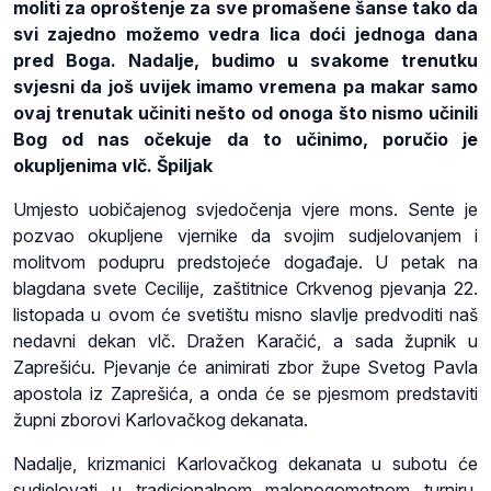
moliti za oproštenje za sve promašene šanse tako da
svi zajedno možemo vedra lica doći jednoga dana
pred Boga. Nadalje, budimo u svakome trenutku
svjesni da još uvijek imamo vremena pa makar samo
ovaj trenutak učiniti nešto od onoga što nismo učinili
Bog od nas očekuje da to učinimo, poručio je
okupljenima vlč. Špiljak
Umjesto uobičajenog svjedočenja vjere mons. Sente je
pozvao okupljene vjernike da svojim sudjelovanjem i
molitvom podupru predstojeće događaje. U petak na
blagdana svete Cecilije, zaštitnice Crkvenog pjevanja 22.
listopada u ovom će svetištu misno slavlje predvoditi naš
nedavni dekan vlč. Dražen Karačić, a sada župnik u
Zaprešiću. Pjevanje će animirati zbor župe Svetog Pavla
apostola iz Zaprešića, a onda će se pjesmom predstaviti
župni zborovi Karlovačkog dekanata.
Nadalje, krizmanici Karlovačkog dekanata u subotu će
sudjelovati u tradicionalnom malonogometnom turniru.