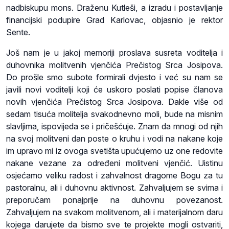
nadbiskupu mons. Draženu Kutleši, a izradu i postavljanje
financijski podupire Grad Karlovac, objasnio je rektor
Sente.
Još nam je u jakoj memoriji proslava susreta voditelja i
duhovnika molitvenih vjenčića Prečistog Srca Josipova.
Do prošle smo subote formirali dvjesto i već su nam se
javili novi voditelji koji će uskoro poslati popise članova
novih vjenčića Prečistog Srca Josipova. Dakle više od
sedam tisuća molitelja svakodnevno moli, bude na misnim
slavljima, ispovijeda se i pričešćuje. Znam da mnogi od njih
na svoj molitveni dan poste o kruhu i vodi na nakane koje
im upravo mi iz ovoga svetišta upućujemo uz one redovite
nakane vezane za određeni molitveni vjenčić. Uistinu
osjećamo veliku radost i zahvalnost dragome Bogu za tu
pastoralnu, ali i duhovnu aktivnost. Zahvaljujem se svima i
preporučam ponajprije na duhovnu povezanost.
Zahvaljujem na svakom molitvenom, ali i materijalnom daru
kojega darujete da bismo sve te projekte mogli ostvariti,