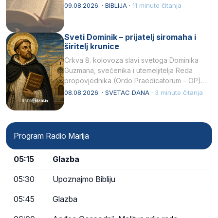
njegovui…
09.08.2026. · BIBLIJA ·
11 minute čitanja
Sveti Dominik – prijatelj siromaha i
širitelj krunice
Crkva 8. kolovoza slavi svetoga Dominika
Guzmana, svećenika i utemeljitelja Reda
propovjednika (Ordo Praedicatorum – OP).
Svojim životom, dubokom ljubavlju prema
08.08.2026. · SVETAC DANA ·
3 minute čitanja
Kristu…
Program Radio Marija
05:15
Glazba
05:30
Upoznajmo Bibliju
05:45
Glazba