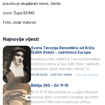
poručio je okupljenim mons. Sente.
Izvor: Župa BDMS
Foto: Josip Vuković
Najnovije vijesti
Sveta Terezija Benedikta od Križa
(Edith Stein) – zaštitnica Europe
Današnja sveta zaštitnica Terezija Benedikta
od Križa rođena je kao Edith Stein, najmlađe,
jedanaesto dijete židovske obitelji, 12.
listopada 1891, u Wrocławu…
09.08.2026. · SVETAC DANA ·
2 minute čitanja
Biblija 365 – Sir 11–15
Sir 11–15 111 Ne pouzdaj se u izgled Mudrost
uzvisuje glavu siromahui posađuje ga među
knezove.2 Ne hvali čovjeka po obličju