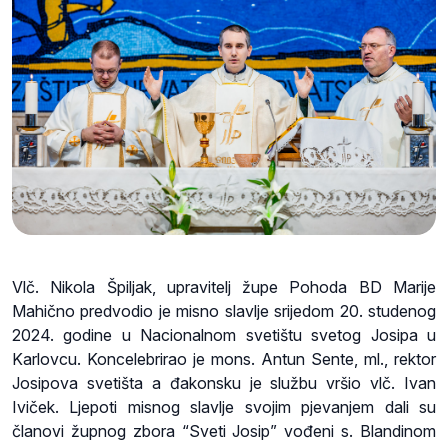
Vlč. Nikola Špiljak, upravitelj župe Pohoda BD Marije
Mahično predvodio je misno slavlje srijedom 20. studenog
2024. godine u Nacionalnom svetištu svetog Josipa u
Karlovcu. Koncelebrirao je mons. Antun Sente, ml., rektor
Josipova svetišta a đakonsku je službu vršio vlč. Ivan
Iviček. Ljepoti misnog slavlje svojim pjevanjem dali su
članovi župnog zbora “Sveti Josip” vođeni s. Blandinom