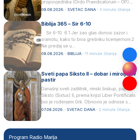
propovjednika (Ordo Praedicatorum – OP).
Svojim životom, dubokom ljubavlju prema
08.08.2026. · SVETAC DANA ·
3 minute čitanja
Kristu…
Biblija 365 – Sir 6-10
Sir 6-10 6 1 Jer zao glas donosi zazor i
sramotu, kako to biva grešniku licemjernom.2
Ne predaj se u…
08.08.2026. · BIBLIJA ·
11 minute čitanja
Sveti papa Siksto II – dobar i miroljubiv
pastir
Današnji sveti zaštitnik, rimski biskup, papa
Siksto (Sixtus) II, prema knjizi Liber Pontificalis
bio je rođenjem Grk. Obnovio je odnose s
afričkim…
07.08.2026. · SVETAC DANA ·
2 minute čitanja
Program Radio Marija