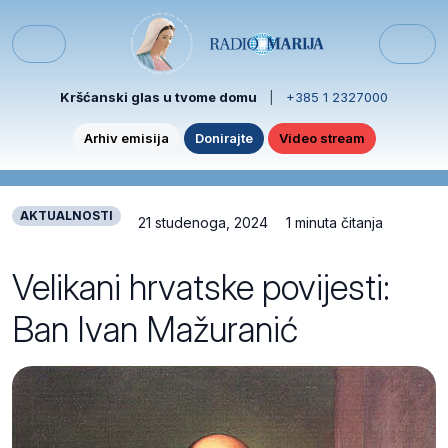
Skip to content
Skip to footer
Menu
Kršćanski glas u tvome domu
|
+385 1 2327000
Arhiv emisija
Donirajte
Video stream
AKTUALNOSTI
21 studenoga, 2024
1 minuta čitanja
Velikani hrvatske povijesti:
Ban Ivan Mažuranić