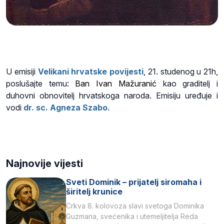
U emisiji
Velikani hrvatske povijesti
, 21. studenog u 21h,
poslušajte temu:
Ban Ivan Mažuranić
kao graditelj i
duhovni obnovitelj hrvatskoga naroda. Emisiju uređuje i
vodi
dr. sc. Agneza Szabo.
Najnovije vijesti
Sveti Dominik – prijatelj siromaha i
širitelj krunice
Crkva 8. kolovoza slavi svetoga Dominika
Guzmana, svećenika i utemeljitelja Reda