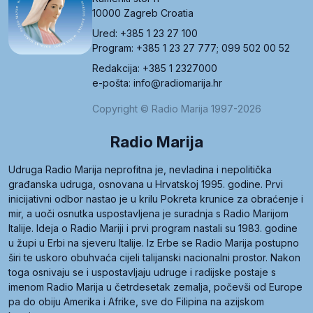
10000 Zagreb Croatia
Ured: +385 1 23 27 100
Program: +385 1 23 27 777; 099 502 00 52
Redakcija: +385 1 2327000
e-pošta: info@radiomarija.hr
Copyright © Radio Marija 1997-2026
Radio Marija
Udruga Radio Marija neprofitna je, nevladina i nepolitička
građanska udruga, osnovana u Hrvatskoj 1995. godine. Prvi
inicijativni odbor nastao je u krilu Pokreta krunice za obraćenje i
mir, a uoči osnutka uspostavljena je suradnja s Radio Marijom
Italije. Ideja o Radio Mariji i prvi program nastali su 1983. godine
u župi u Erbi na sjeveru Italije. Iz Erbe se Radio Marija postupno
širi te uskoro obuhvaća cijeli talijanski nacionalni prostor. Nakon
toga osnivaju se i uspostavljaju udruge i radijske postaje s
imenom Radio Marija u četrdesetak zemalja, počevši od Europe
pa do obiju Amerika i Afrike, sve do Filipina na azijskom