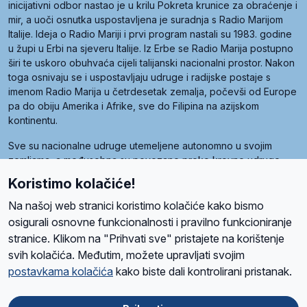
inicijativni odbor nastao je u krilu Pokreta krunice za obraćenje i
mir, a uoči osnutka uspostavljena je suradnja s Radio Marijom
Italije. Ideja o Radio Mariji i prvi program nastali su 1983. godine
u župi u Erbi na sjeveru Italije. Iz Erbe se Radio Marija postupno
širi te uskoro obuhvaća cijeli talijanski nacionalni prostor. Nakon
toga osnivaju se i uspostavljaju udruge i radijske postaje s
imenom Radio Marija u četrdesetak zemalja, počevši od Europe
pa do obiju Amerika i Afrike, sve do Filipina na azijskom
kontinentu.
Sve su nacionalne udruge utemeljene autonomno u svojim
zemljama, a međusobna su povezane preko krovne udruge
pod nazivom Svjetska obitelj Radio Marije (World Family of
Koristimo kolačiće!
Radio Maria). Svjetsku obitelj utemeljilo je sedam članica, među
kojima je i hrvatska Udruga Radio Marija.
Na našoj web stranici koristimo kolačiće kako bismo
osigurali osnovne funkcionalnosti i pravilno funkcioniranje
stranice. Klikom na "Prihvati sve" pristajete na korištenje
svih kolačića. Međutim, možete upravljati svojim
O nama
Radio
Program
Volonteri
Prijatelji
Kontakt
Pravila privatnosti
postavkama kolačića
kako biste dali kontrolirani pristanak.
Kolačići
Uvjeti korištenja
Ova stranica je zaštićena Google reCAPTCHA sustavom