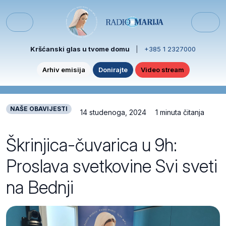
Skip to content
Skip to footer
Menu
Kršćanski glas u tvome domu
|
+385 1 2327000
Arhiv emisija
Donirajte
Video stream
NAŠE OBAVIJESTI
14 studenoga, 2024
1 minuta čitanja
Škrinjica-čuvarica u 9h:
Proslava svetkovine Svi sveti
na Bednji