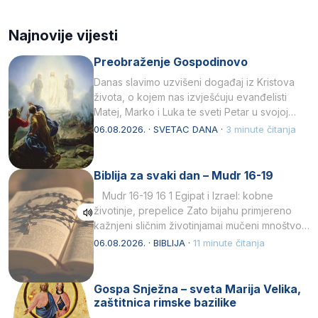
Najnovije vijesti
Preobraženje Gospodinovo
Danas slavimo uzvišeni događaj iz Kristova
života, o kojem nas izvješćuju evanđelisti
Matej, Marko i Luka te sveti Petar u svojoj
drugoj…
06.08.2026. · SVETAC DANA ·
3 minute čitanja
Biblija za svaki dan – Mudr 16-19
Mudr 16-19 16 1 Egipat i Izrael: kobne
životinje, prepelice Zato bijahu primjereno
kažnjeni sličnim životinjamai mučeni mnoštvom
kukaca.2 A narod…
06.08.2026. · BIBLIJA ·
11 minute čitanja
Gospa Snježna – sveta Marija Velika,
zaštitnica rimske bazilike