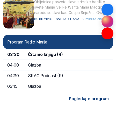
Obljetnica posvete slavne rimske bazilike
svete Marije Velike (Santa Maria Maggiore) u
narodu se slavi kao Gospa Snježna. Ovaj
naziv, Sancta Maria…
05.08.2026. · SVETAC DANA ·
2 minute čitanja
Program Radio Marija
03:30
Čitamo knjigu (R)
04:00
Glazba
04:30
SKAC Podcast (R)
05:15
Glazba
Pogledajte program