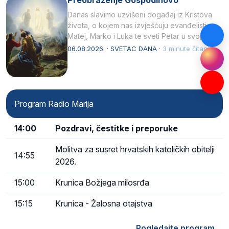
Danas slavimo uzvišeni događaj iz Kristova
života, o kojem nas izvješćuju evanđelisti
Matej, Marko i Luka te sveti Petar u svojoj
drugoj…
06.08.2026. · SVETAC DANA ·
3 minute čitanja
Program Radio Marija
14:00
Pozdravi, čestitke i preporuke
Molitva za susret hrvatskih katoličkih obitelji
14:55
2026.
15:00
Krunica Božjega milosrđa
15:15
Krunica - Žalosna otajstva
Pogledajte program