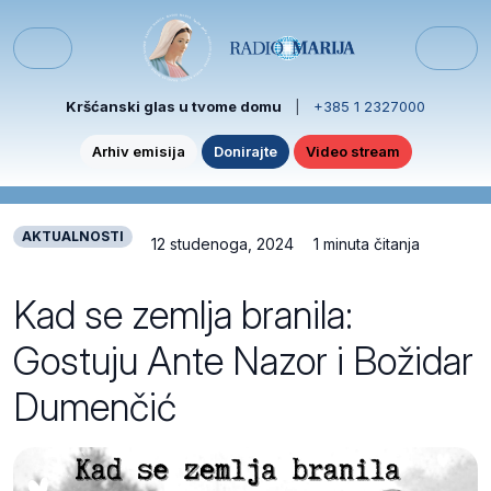
Skip to content
Skip to footer
Menu
Kršćanski glas u tvome domu
|
+385 1 2327000
Arhiv emisija
Donirajte
Video stream
AKTUALNOSTI
12 studenoga, 2024
1 minuta čitanja
Kad se zemlja branila:
Gostuju Ante Nazor i Božidar
Dumenčić