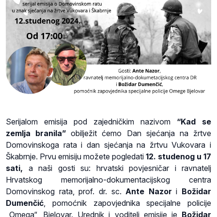
Serijalom emisija pod zajedničkim nazivom
“Kad se
zemlja branila”
obilježit ćemo Dan sjećanja na žrtve
Domovinskoga rata i dan sjećanja na žrtvu Vukovara i
Škabrnje. Prvu emisiju možete pogledati
12. studenog u 17
sati,
a naši gosti su: hrvatski povjesničar i ravnatelj
Hrvatskog memorijalno-dokumentacijskog centra
Domovinskog rata,
prof. dr. sc.
Ante Nazor
i
Božidar
Dumenčić
, pomoćnik zapovjednika specijalne policije
„Omega“, Bjelovar. Urednik i voditelj emisije je
Božidar