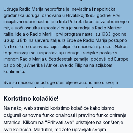
Udruga Radio Marija neprofitna je, nevladina i nepolitička
građanska udruga, osnovana u Hrvatskoj 1995. godine. Prvi
inicijativni odbor nastao je u krilu Pokreta krunice za obraćenje i
mir, a uoči osnutka uspostavljena je suradnja s Radio Marijom
Italije. Ideja o Radio Mariji i prvi program nastali su 1983. godine
u župi u Erbi na sjeveru Italije. Iz Erbe se Radio Marija postupno
širi te uskoro obuhvaća cijeli talijanski nacionalni prostor. Nakon
toga osnivaju se i uspostavljaju udruge i radijske postaje s
imenom Radio Marija u četrdesetak zemalja, počevši od Europe
pa do obiju Amerika i Afrike, sve do Filipina na azijskom
kontinentu.
Sve su nacionalne udruge utemeljene autonomno u svojim
zemljama, a međusobna su povezane preko krovne udruge
pod nazivom Svjetska obitelj Radio Marije (World Family of
Koristimo kolačiće!
Radio Maria). Svjetsku obitelj utemeljilo je sedam članica, među
kojima je i hrvatska Udruga Radio Marija.
Na našoj web stranici koristimo kolačiće kako bismo
osigurali osnovne funkcionalnosti i pravilno funkcioniranje
stranice. Klikom na "Prihvati sve" pristajete na korištenje
svih kolačića. Međutim, možete upravljati svojim