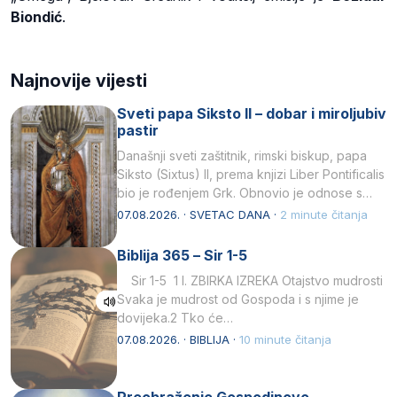
Biondić
.
Najnovije vijesti
Sveti papa Siksto II – dobar i miroljubiv
pastir
Današnji sveti zaštitnik, rimski biskup, papa
Siksto (Sixtus) II, prema knjizi Liber Pontificalis
bio je rođenjem Grk. Obnovio je odnose s
afričkim…
07.08.2026. · SVETAC DANA ·
2 minute čitanja
Biblija 365 – Sir 1-5
Sir 1-5 1 I. ZBIRKA IZREKA Otajstvo mudrosti
Svaka je mudrost od Gospoda i s njime je
dovijeka.2 Tko će…
07.08.2026. · BIBLIJA ·
10 minute čitanja
Preobraženje Gospodinovo