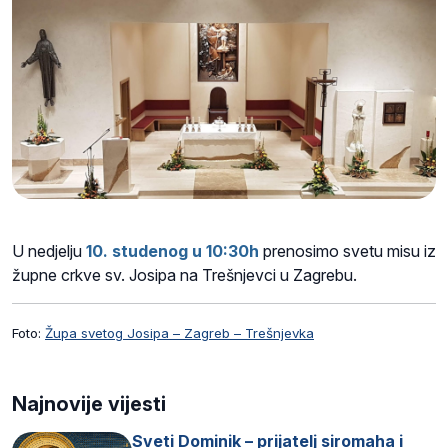
U nedjelju
10
.
studenog u 10:30h
prenosimo svetu misu iz
župne crkve
sv. Josipa na Trešnjevci u Zagrebu.
Foto:
Župa svetog Josipa – Zagreb – Trešnjevka
Najnovije vijesti
Sveti Dominik – prijatelj siromaha i