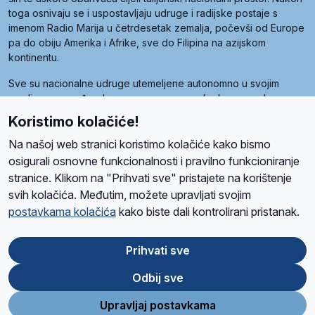
toga osnivaju se i uspostavljaju udruge i radijske postaje s
imenom Radio Marija u četrdesetak zemalja, počevši od Europe
pa do obiju Amerika i Afrike, sve do Filipina na azijskom
kontinentu.
Sve su nacionalne udruge utemeljene autonomno u svojim
zemljama, a međusobna su povezane preko krovne udruge
pod nazivom Svjetska obitelj Radio Marije (World Family of
Koristimo kolačiće!
Radio Maria). Svjetsku obitelj utemeljilo je sedam članica, među
kojima je i hrvatska Udruga Radio Marija.
Na našoj web stranici koristimo kolačiće kako bismo
osigurali osnovne funkcionalnosti i pravilno funkcioniranje
stranice. Klikom na "Prihvati sve" pristajete na korištenje
svih kolačića. Međutim, možete upravljati svojim
O nama
Radio
Program
Volonteri
Prijatelji
Kontakt
Pravila privatnosti
postavkama kolačića
kako biste dali kontrolirani pristanak.
Kolačići
Uvjeti korištenja
Ova stranica je zaštićena Google reCAPTCHA sustavom
Prihvati sve
Odbij sve
App
Google
Store
Play
Upravljaj postavkama