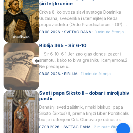
širitelj krunice
Crkva 8. kolovoza slavi svetoga Dominika
Guzmana, svećenika i utemeljitelja Reda
propovjednika (Ordo Praedicatorum – OP).
Svojim životom, dubokom ljubavlju prema
08.08.2026. · SVETAC DANA ·
3 minute čitanja
Kristu…
Biblija 365 – Sir 6-10
Sir 6-10 6 1 Jer zao glas donosi zazor i
sramotu, kako to biva grešniku licemjernom.2
Ne predaj se u…
08.08.2026. · BIBLIJA ·
11 minute čitanja
Sveti papa Siksto II – dobar i miroljubiv
pastir
Današnji sveti zaštitnik, rimski biskup, papa
Siksto (Sixtus) II, prema knjizi Liber Pontificalis
bio je rođenjem Grk. Obnovio je odnose s
afričkim…
07.08.2026. · SVETAC DANA ·
2 minute čitanja