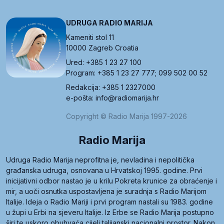
UDRUGA RADIO MARIJA
Kameniti stol 11
10000 Zagreb Croatia
Ured: +385 1 23 27 100
Program: +385 1 23 27 777; 099 502 00 52
Redakcija: +385 1 2327000
e-pošta: info@radiomarija.hr
Copyright © Radio Marija 1997-2026
Radio Marija
Udruga Radio Marija neprofitna je, nevladina i nepolitička
građanska udruga, osnovana u Hrvatskoj 1995. godine. Prvi
inicijativni odbor nastao je u krilu Pokreta krunice za obraćenje i
mir, a uoči osnutka uspostavljena je suradnja s Radio Marijom
Italije. Ideja o Radio Mariji i prvi program nastali su 1983. godine
u župi u Erbi na sjeveru Italije. Iz Erbe se Radio Marija postupno
širi te uskoro obuhvaća cijeli talijanski nacionalni prostor. Nakon