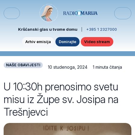
Skip to content
Skip to footer
Menu
Kršćanski glas u tvome domu
|
+385 1 2327000
Arhiv emisija
Donirajte
Video stream
NAŠE OBAVIJESTI
10 studenoga, 2024
1 minuta čitanja
U 10:30h prenosimo svetu
misu iz Župe sv. Josipa na
Trešnjevci