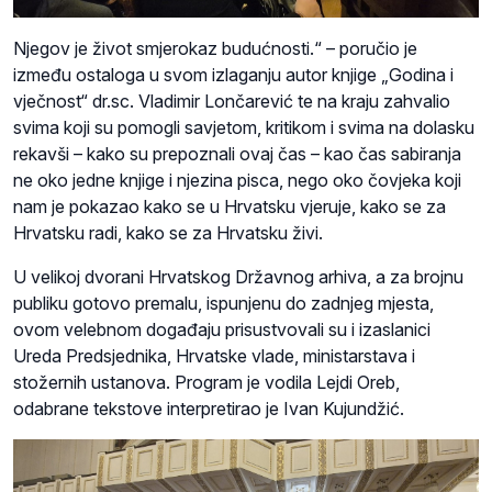
Njegov je život smjerokaz budućnosti.“ – poručio je
između ostaloga u svom izlaganju autor knjige „Godina i
vječnost“ dr.sc. Vladimir Lončarević te na kraju zahvalio
svima koji su pomogli savjetom, kritikom i svima na dolasku
rekavši – kako su prepoznali ovaj čas – kao čas sabiranja
ne oko jedne knjige i njezina pisca, nego oko čovjeka koji
nam je pokazao kako se u Hrvatsku vjeruje, kako se za
Hrvatsku radi, kako se za Hrvatsku živi.
U velikoj dvorani Hrvatskog Državnog arhiva, a za brojnu
publiku gotovo premalu, ispunjenu do zadnjeg mjesta,
ovom velebnom događaju prisustvovali su i izaslanici
Ureda Predsjednika, Hrvatske vlade, ministarstava i
stožernih ustanova. Program je vodila Lejdi Oreb,
odabrane tekstove interpretirao je Ivan Kujundžić.