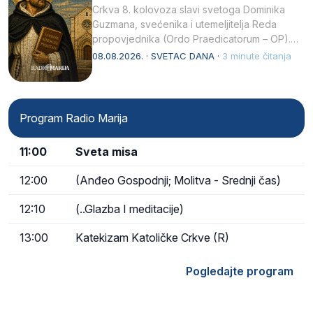
Crkva 8. kolovoza slavi svetoga Dominika
Guzmana, svećenika i utemeljitelja Reda
propovjednika (Ordo Praedicatorum – OP).
Svojim životom, dubokom ljubavlju prema
08.08.2026. · SVETAC DANA ·
3 minute čitanja
Kristu…
Program Radio Marija
11:00
Sveta misa
12:00
(Anđeo Gospodnji; Molitva - Srednji čas)
12:10
(..Glazba I meditacije)
13:00
Katekizam Katoličke Crkve (R)
Pogledajte program