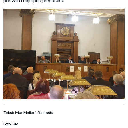
pohvalu i najtopliju preporuku.“
Tekst: Ivka Malkoč Bastašić
Foto: RM