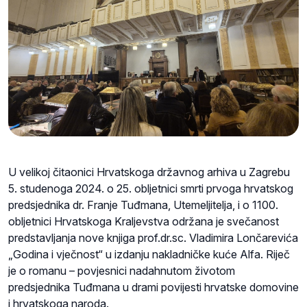
U velikoj čitaonici Hrvatskoga državnog arhiva u Zagrebu
5. studenoga 2024. o 25. obljetnici smrti prvoga hrvatskog
predsjednika dr. Franje Tuđmana, Utemeljitelja, i o 1100.
obljetnici Hrvatskoga Kraljevstva održana je svečanost
predstavljanja nove knjiga prof.dr.sc. Vladimira Lončarevića
„Godina i vječnost“ u izdanju nakladničke kuće Alfa. Riječ
je o romanu – povjesnici nadahnutom životom
predsjednika Tuđmana u drami povijesti hrvatske domovine
i hrvatskoga naroda.