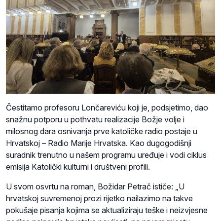
Čestitamo profesoru Lončareviću koji je, podsjetimo, dao
snažnu potporu u pothvatu realizacije Božje volje i
milosnog dara osnivanja prve katoličke radio postaje u
Hrvatskoj – Radio Marije Hrvatska. Kao dugogodišnji
suradnik trenutno u našem programu uređuje i vodi ciklus
emisija Katolički kulturni i društveni profili.
U svom osvrtu na roman, Božidar Petrač ističe: „U
hrvatskoj suvremenoj prozi rijetko nailazimo na takve
pokušaje pisanja kojima se aktualiziraju teške i neizvjesne