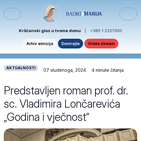
Skip to content
Skip to footer
Menu
Kršćanski glas u tvome domu
|
+385 1 2327000
Arhiv emisija
Donirajte
Video stream
AKTUALNOSTI
07 studenoga, 2024
4 minute čitanja
Predstavljen roman prof. dr.
sc. Vladimira Lončarevića
„Godina i vječnost“