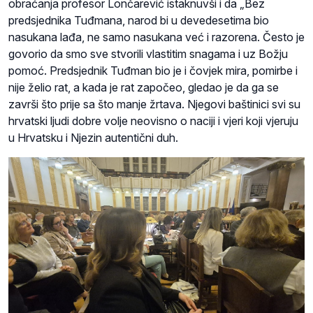
obraćanja profesor Lončarević istaknuvši i da „Bez
predsjednika Tuđmana, narod bi u devedesetima bio
nasukana lađa, ne samo nasukana već i razorena. Često je
govorio da smo sve stvorili vlastitim snagama i uz Božju
pomoć. Predsjednik Tuđman bio je i čovjek mira, pomirbe i
nije želio rat, a kada je rat započeo, gledao je da ga se
završi što prije sa što manje žrtava. Njegovi baštinici svi su
hrvatski ljudi dobre volje neovisno o naciji i vjeri koji vjeruju
u Hrvatsku i Njezin autentični duh.