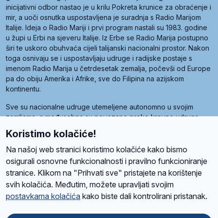
inicijativni odbor nastao je u krilu Pokreta krunice za obraćenje i
mir, a uoči osnutka uspostavljena je suradnja s Radio Marijom
Italije. Ideja o Radio Mariji i prvi program nastali su 1983. godine
u župi u Erbi na sjeveru Italije. Iz Erbe se Radio Marija postupno
širi te uskoro obuhvaća cijeli talijanski nacionalni prostor. Nakon
toga osnivaju se i uspostavljaju udruge i radijske postaje s
imenom Radio Marija u četrdesetak zemalja, počevši od Europe
pa do obiju Amerika i Afrike, sve do Filipina na azijskom
kontinentu.
Sve su nacionalne udruge utemeljene autonomno u svojim
zemljama, a međusobna su povezane preko krovne udruge
pod nazivom Svjetska obitelj Radio Marije (World Family of
Koristimo kolačiće!
Radio Maria). Svjetsku obitelj utemeljilo je sedam članica, među
kojima je i hrvatska Udruga Radio Marija.
Na našoj web stranici koristimo kolačiće kako bismo
osigurali osnovne funkcionalnosti i pravilno funkcioniranje
stranice. Klikom na "Prihvati sve" pristajete na korištenje
svih kolačića. Međutim, možete upravljati svojim
O nama
Radio
Program
Volonteri
Prijatelji
Kontakt
Pravila privatnosti
postavkama kolačića
kako biste dali kontrolirani pristanak.
Kolačići
Uvjeti korištenja
Ova stranica je zaštićena Google reCAPTCHA sustavom