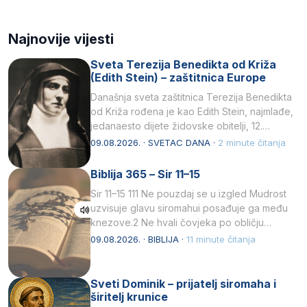
Najnovije vijesti
Sveta Terezija Benedikta od Križa
(Edith Stein) – zaštitnica Europe
Današnja sveta zaštitnica Terezija Benedikta
od Križa rođena je kao Edith Stein, najmlađe,
jedanaesto dijete židovske obitelji, 12.
listopada 1891, u Wrocławu…
09.08.2026. · SVETAC DANA ·
2 minute čitanja
Biblija 365 – Sir 11–15
Sir 11–15 111 Ne pouzdaj se u izgled Mudrost
uzvisuje glavu siromahui posađuje ga među
knezove.2 Ne hvali čovjeka po obličju
njegovui…
09.08.2026. · BIBLIJA ·
11 minute čitanja
Sveti Dominik – prijatelj siromaha i
širitelj krunice