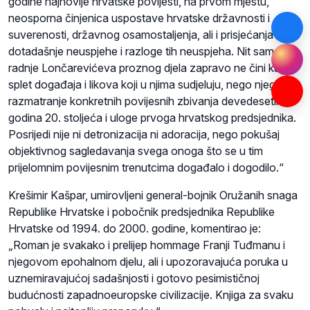
godine najnovije hrvatske povijesti, na prvom mjestu,
neosporna činjenica uspostave hrvatske državnosti i
suverenosti, državnog osamostaljenja, ali i prisjećanja na
dotadašnje neuspjehe i razloge tih neuspjeha. Nit same
radnje Lončarevićeva proznog djela zapravo ne čini kakav
splet događaja i likova koji u njima sudjeluju, nego njegovo
razmatranje konkretnih povijesnih zbivanja devedesetih
godina 20. stoljeća i uloge prvoga hrvatskog predsjednika.
Posrijedi nije ni detronizacija ni adoracija, nego pokušaj
objektivnog sagledavanja svega onoga što se u tim
prijelomnim povijesnim trenutcima događalo i dogodilo.“
Krešimir Kašpar, umirovljeni general-bojnik Oružanih snaga
Republike Hrvatske i pobočnik predsjednika Republike
Hrvatske od 1994. do 2000. godine, komentirao je:
„Roman je svakako i prelijep hommage Franji Tuđmanu i
njegovom epohalnom djelu, ali i upozoravajuća poruka u
uznemiravajućoj sadašnjosti i gotovo pesimističnoj
budućnosti zapadnoeuropske civilizacije. Knjiga za svaku