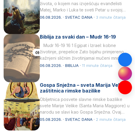
života, o kojem nas izvješćuju evanđelisti
Matej, Marko i Luka te sveti Petar u svojoj
drugoj…
06.08.2026. · SVETAC DANA ·
3 minute čitanja
Biblija za svaki dan – Mudr 16-19
Mudr 16-19 16 1 Egipat i Izrael: kobne
životinje, prepelice Zato bijahu primjereno
kažnjeni sličnim životinjamai mučeni mnoštvom
kukaca.2 A narod…
06.08.2026. · BIBLIJA ·
11 minute čitanja
Gospa Snježna – sveta Marija Velika,
zaštitnica rimske bazilike
Obljetnica posvete slavne rimske bazilike
svete Marije Velike (Santa Maria Maggiore) u
narodu se slavi kao Gospa Snježna. Ovaj
naziv, Sancta Maria…
05.08.2026. · SVETAC DANA ·
2 minute čitanja