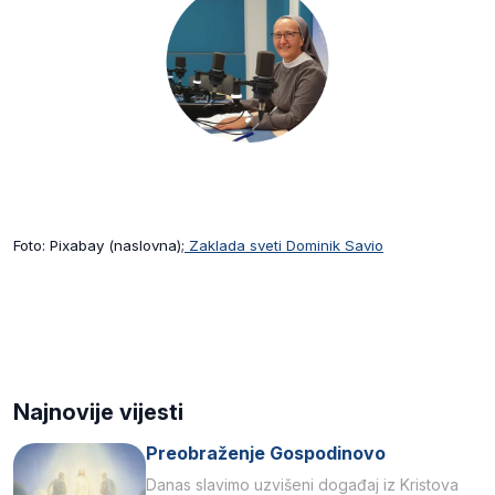
Foto: Pixabay (naslovna);
Zaklada sveti Dominik Savio
Najnovije vijesti
Preobraženje Gospodinovo
Danas slavimo uzvišeni događaj iz Kristova