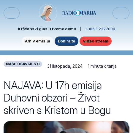
Skip to content
Skip to footer
Menu
Kršćanski glas u tvome domu
|
+385 1 2327000
Arhiv emisija
Donirajte
Video stream
NAŠE OBAVIJESTI
31 listopada, 2024
1 minuta čitanja
NAJAVA: U 17h emisija
Duhovni obzori – Život
skriven s Kristom u Bogu