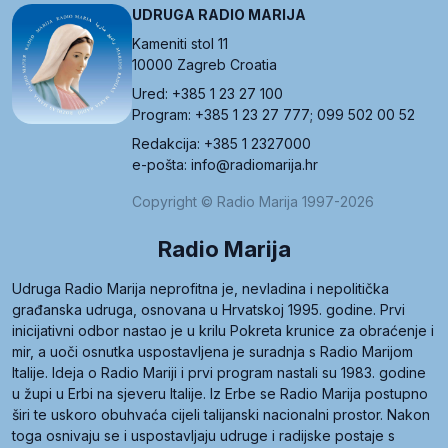
UDRUGA RADIO MARIJA
Kameniti stol 11
10000 Zagreb Croatia
Ured: +385 1 23 27 100
Program: +385 1 23 27 777; 099 502 00 52
Redakcija: +385 1 2327000
e-pošta: info@radiomarija.hr
Copyright © Radio Marija 1997-2026
Radio Marija
Udruga Radio Marija neprofitna je, nevladina i nepolitička
građanska udruga, osnovana u Hrvatskoj 1995. godine. Prvi
inicijativni odbor nastao je u krilu Pokreta krunice za obraćenje i
mir, a uoči osnutka uspostavljena je suradnja s Radio Marijom
Italije. Ideja o Radio Mariji i prvi program nastali su 1983. godine
u župi u Erbi na sjeveru Italije. Iz Erbe se Radio Marija postupno
širi te uskoro obuhvaća cijeli talijanski nacionalni prostor. Nakon
toga osnivaju se i uspostavljaju udruge i radijske postaje s