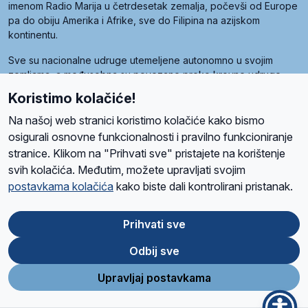
imenom Radio Marija u četrdesetak zemalja, počevši od Europe
pa do obiju Amerika i Afrike, sve do Filipina na azijskom
kontinentu.
Sve su nacionalne udruge utemeljene autonomno u svojim
zemljama, a međusobna su povezane preko krovne udruge
pod nazivom Svjetska obitelj Radio Marije (World Family of
Koristimo kolačiće!
Radio Maria). Svjetsku obitelj utemeljilo je sedam članica, među
kojima je i hrvatska Udruga Radio Marija.
Na našoj web stranici koristimo kolačiće kako bismo
osigurali osnovne funkcionalnosti i pravilno funkcioniranje
stranice. Klikom na "Prihvati sve" pristajete na korištenje
svih kolačića. Međutim, možete upravljati svojim
O nama
Radio
Program
Volonteri
Prijatelji
Kontakt
Pravila privatnosti
postavkama kolačića
kako biste dali kontrolirani pristanak.
Kolačići
Uvjeti korištenja
Ova stranica je zaštićena Google reCAPTCHA sustavom
Prihvati sve
Odbij sve
App
Google
Store
Play
Upravljaj postavkama
Design and development
SIK
&
C-Tel