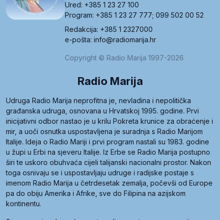
Ured: +385 1 23 27 100
Program: +385 1 23 27 777; 099 502 00 52
Redakcija: +385 1 2327000
e-pošta: info@radiomarija.hr
Copyright © Radio Marija 1997-2026
Radio Marija
Udruga Radio Marija neprofitna je, nevladina i nepolitička
građanska udruga, osnovana u Hrvatskoj 1995. godine. Prvi
inicijativni odbor nastao je u krilu Pokreta krunice za obraćenje i
mir, a uoči osnutka uspostavljena je suradnja s Radio Marijom
Italije. Ideja o Radio Mariji i prvi program nastali su 1983. godine
u župi u Erbi na sjeveru Italije. Iz Erbe se Radio Marija postupno
širi te uskoro obuhvaća cijeli talijanski nacionalni prostor. Nakon
toga osnivaju se i uspostavljaju udruge i radijske postaje s
imenom Radio Marija u četrdesetak zemalja, počevši od Europe
pa do obiju Amerika i Afrike, sve do Filipina na azijskom
kontinentu.