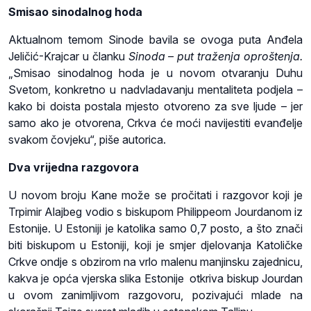
Smisao sinodalnog hoda
Aktualnom temom Sinode bavila se ovoga puta Anđela
Jeličić-Krajcar u članku
Sinoda – put traženja oproštenja.
„Smisao sinodalnog hoda je u novom otvaranju Duhu
Svetom, konkretno u nadvladavanju mentaliteta podjela –
kako bi doista postala mjesto otvoreno za sve ljude – jer
samo ako je otvorena, Crkva će moći navijestiti evanđelje
svakom čovjeku“, piše autorica.
Dva vrijedna razgovora
U novom broju Kane može se pročitati i razgovor koji je
Trpimir Alajbeg vodio s biskupom Philippeom Jourdanom iz
Estonije. U Estoniji je katolika samo 0,7 posto, a što znači
biti biskupom u Estoniji, koji je smjer djelovanja Katoličke
Crkve ondje s obzirom na vrlo malenu manjinsku zajednicu,
kakva je opća vjerska slika Estonije otkriva biskup Jourdan
u ovom zanimljivom razgovoru, pozivajući mlade na