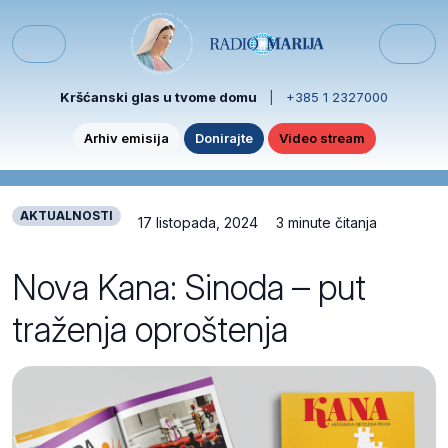
Skip to content
Skip to footer
Menu
Kršćanski glas u tvome domu
|
+385 1 2327000
Arhiv emisija
Donirajte
Video stream
AKTUALNOSTI
17 listopada, 2024
3 minute čitanja
Nova Kana: Sinoda – put
traženja oproštenja