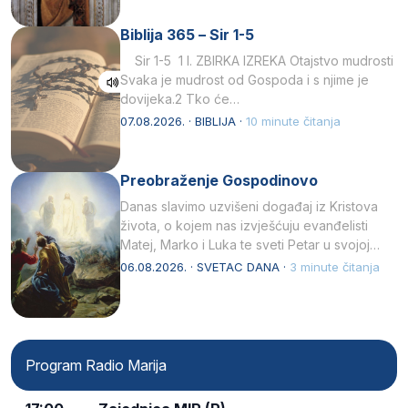
Biblija 365 – Sir 1-5
Sir 1-5 1 I. ZBIRKA IZREKA Otajstvo mudrosti
Svaka je mudrost od Gospoda i s njime je
dovijeka.2 Tko će…
07.08.2026. · BIBLIJA ·
10 minute čitanja
Preobraženje Gospodinovo
Danas slavimo uzvišeni događaj iz Kristova
života, o kojem nas izvješćuju evanđelisti
Matej, Marko i Luka te sveti Petar u svojoj
drugoj…
06.08.2026. · SVETAC DANA ·
3 minute čitanja
Program Radio Marija