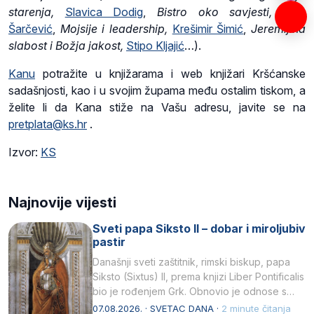
starenja,
Slavica Dodig
,
Bistro oko savjesti,
Ivan
Šarčević
,
Mojsije i leadership,
Krešimir Šimić
,
Jeremijina
slabost i Božja jakost,
Stipo Kljajić
…).
Kanu
potražite u knjižarama i web knjižari Kršćanske
sadašnjosti, kao i u svojim župama među ostalim tiskom, a
želite li da Kana stiže na Vašu adresu, javite se na
pretplata@ks.hr
.
Izvor:
KS
Najnovije vijesti
Sveti papa Siksto II – dobar i miroljubiv
pastir
Današnji sveti zaštitnik, rimski biskup, papa
Siksto (Sixtus) II, prema knjizi Liber Pontificalis
bio je rođenjem Grk. Obnovio je odnose s
afričkim…
07.08.2026. · SVETAC DANA ·
2 minute čitanja