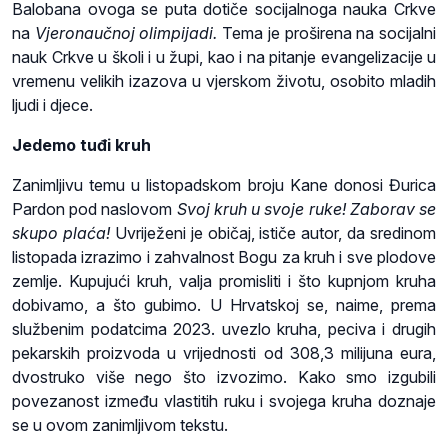
Balobana ovoga se puta dotiče socijalnoga nauka Crkve
na
Vjeronaučnoj olimpijadi.
Tema je proširena na socijalni
nauk Crkve u školi i u župi, kao i na pitanje evangelizacije u
vremenu velikih izazova u vjerskom životu, osobito mladih
ljudi i djece.
Jedemo tuđi kruh
Zanimljivu temu u listopadskom broju Kane donosi Đurica
Pardon pod naslovom
Svoj kruh u svoje ruke! Zaborav se
skupo plaća!
Uvriježeni je običaj, ističe autor, da sredinom
listopada izrazimo i zahvalnost Bogu za kruh i sve plodove
zemlje. Kupujući kruh, valja promisliti i što kupnjom kruha
dobivamo, a što gubimo. U Hrvatskoj se, naime, prema
službenim podatcima 2023. uvezlo kruha, peciva i drugih
pekarskih proizvoda u vrijednosti od 308,3 milijuna eura,
dvostruko više nego što izvozimo. Kako smo izgubili
povezanost između vlastitih ruku i svojega kruha doznaje
se u ovom zanimljivom tekstu.