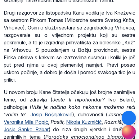
skorašnji Taize susret mladih u estonskom Tallinu.
Drugi razgovor za listopadsku Kanu vodila je Iva Knežević
sa sestrom Finkom Tomas (Milosrdne sestre Svetog Križa,
Vrhovec). Osim o službi sestara sa zagrebačkog Vrhovca,
razgovarale su o vrijednom projektu koji su sestre
pokrenule, a to je izgradnja prihvatilišta za bolesnike „Križ“
na Vrhovcu. S pouzdanjem u Božju providnost, sestra
Finka otkriva s kakvim se izazovima susreću i koliki je još
put pred njima u ovoj plemenitoj namjeri. Pravi posao
uskoro počinje, a dobro je došla i pomoć svakoga tko je u
prilici.
U novom broju Kane čitatelja očekuju još brojne zanimljive
teme, od zdravlja (
Jeste li hipohondar?
Ivo Belan),
psihologije (
Više je načina kako nekome možemo reći
‘volim te’
,
Josip Bošnjaković
), duhovnosti (
Jasnoća,
s.
Veronika Mila Popić
,
Pastir,
Nikola Kuzmičić
,
Razmišljanja,
Josip Sanko Rabar
) do niza drugih vjerskih i društveno
zanimljivih tema (
Paradoks emocionalnog blagostanja