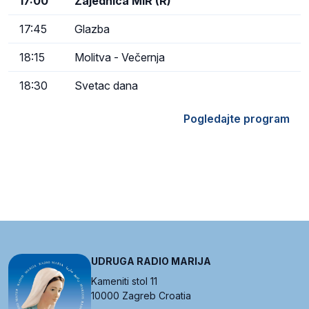
17:00
Zajednica MIR (R)
17:45
Glazba
18:15
Molitva - Večernja
18:30
Svetac dana
Pogledajte program
UDRUGA RADIO MARIJA
Kameniti stol 11
10000 Zagreb Croatia