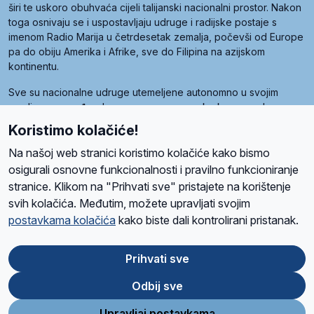
širi te uskoro obuhvaća cijeli talijanski nacionalni prostor. Nakon
toga osnivaju se i uspostavljaju udruge i radijske postaje s
imenom Radio Marija u četrdesetak zemalja, počevši od Europe
pa do obiju Amerika i Afrike, sve do Filipina na azijskom
kontinentu.
Sve su nacionalne udruge utemeljene autonomno u svojim
zemljama, a međusobna su povezane preko krovne udruge
pod nazivom Svjetska obitelj Radio Marije (World Family of
Koristimo kolačiće!
Radio Maria). Svjetsku obitelj utemeljilo je sedam članica, među
kojima je i hrvatska Udruga Radio Marija.
Na našoj web stranici koristimo kolačiće kako bismo
osigurali osnovne funkcionalnosti i pravilno funkcioniranje
stranice. Klikom na "Prihvati sve" pristajete na korištenje
svih kolačića. Međutim, možete upravljati svojim
O nama
Radio
Program
Volonteri
Prijatelji
Kontakt
Pravila privatnosti
postavkama kolačića
kako biste dali kontrolirani pristanak.
Kolačići
Uvjeti korištenja
Ova stranica je zaštićena Google reCAPTCHA sustavom
Prihvati sve
Odbij sve
App
Google
Store
Play
Upravljaj postavkama