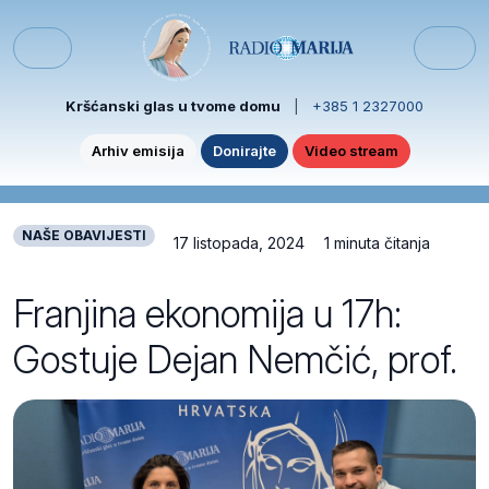
Skip to content
Skip to footer
Menu
Kršćanski glas u tvome domu
|
+385 1 2327000
Arhiv emisija
Donirajte
Video stream
NAŠE OBAVIJESTI
17 listopada, 2024
1 minuta čitanja
Franjina ekonomija u 17h:
Gostuje Dejan Nemčić, prof.