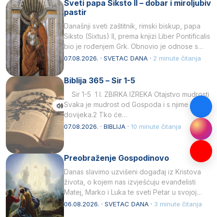
Sveti papa Siksto II – dobar i miroljubiv
pastir
Današnji sveti zaštitnik, rimski biskup, papa
Siksto (Sixtus) II, prema knjizi Liber Pontificalis
bio je rođenjem Grk. Obnovio je odnose s
afričkim…
07.08.2026. · SVETAC DANA ·
2 minute čitanja
Biblija 365 – Sir 1-5
Sir 1-5 1 I. ZBIRKA IZREKA Otajstvo mudrosti
Svaka je mudrost od Gospoda i s njime je
dovijeka.2 Tko će…
07.08.2026. · BIBLIJA ·
10 minute čitanja
Preobraženje Gospodinovo
Danas slavimo uzvišeni događaj iz Kristova
života, o kojem nas izvješćuju evanđelisti
Matej, Marko i Luka te sveti Petar u svojoj
drugoj…
06.08.2026. · SVETAC DANA ·
3 minute čitanja