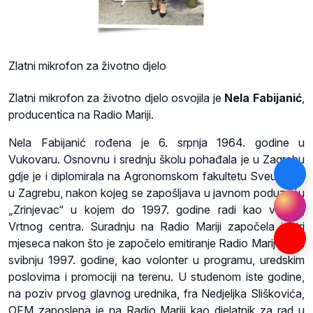
Zlatni mikrofon za životno djelo
Zlatni mikrofon za životno djelo osvojila je
Nela Fabijanić
,
producentica na Radio Mariji.
Nela Fabijanić rođena je 6. srpnja 1964. godine u
Vukovaru. Osnovnu i srednju školu pohađala je u Zagrebu
gdje je i diplomirala na Agronomskom fakultetu Sveučilišta
u Zagrebu, nakon kojeg se zapošljava u javnom poduzeću
„Zrinjevac“ u kojem do 1997. godine radi kao voditelj
Vrtnog centra. Suradnju na Radio Mariji započela je tri
mjeseca nakon što je započelo emitiranje Radio Marije, tj. u
svibnju 1997. godine, kao volonter u programu, uredskim
poslovima i promociji na terenu. U studenom iste godine,
na poziv prvog glavnog urednika, fra Nedjeljka Sliškovića,
OFM zaposlena je na Radio Mariji kao djelatnik za rad u