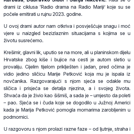
drami iz ciklusa ‘Radio drama na Radio Mariji’ koje su se
počele emitirati u rujnu 2023. godine.
U ovoj drami autor nam otkriva i posvješćuje snagu i moć
vjere u naizgled bezizlaznim situacijama s kojima se u
životu susrećemo.
Krešimir, glavni lik, uputio se na more, ali u planinskom dijelu
Hrvatske zbog kiše i bujice na cesti je autom sletio u
provaliju. Cijelim tijelom priklješten i jadan, pred očima je
vidio jedino sličicu Marije Petković koja mu je ispala iz
novčanika. Razgovarajući s njom sjeća se odakle mu
sličica i prisjeća se detalja njezina, a i svojeg života.
Shvaća da je živio kao šišmiš, a sada je – umjesto da poleti
– pao. Sjeća se i čuda koje se dogodilo u Južnoj Americi
kada je Marija Petković pomogla mornarima zarobljenim u
podmornici.
U razgovoru s njom prolazi razne faze – od ljutnje, straha i