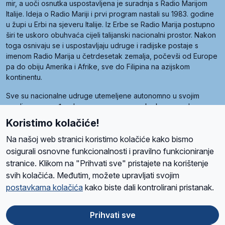
mir, a uoči osnutka uspostavljena je suradnja s Radio Marijom
Italije. Ideja o Radio Mariji i prvi program nastali su 1983. godine
u župi u Erbi na sjeveru Italije. Iz Erbe se Radio Marija postupno
širi te uskoro obuhvaća cijeli talijanski nacionalni prostor. Nakon
toga osnivaju se i uspostavljaju udruge i radijske postaje s
imenom Radio Marija u četrdesetak zemalja, počevši od Europe
pa do obiju Amerika i Afrike, sve do Filipina na azijskom
kontinentu.
Sve su nacionalne udruge utemeljene autonomno u svojim
zemljama, a međusobna su povezane preko krovne udruge
pod nazivom Svjetska obitelj Radio Marije (World Family of
Koristimo kolačiće!
Radio Maria). Svjetsku obitelj utemeljilo je sedam članica, među
kojima je i hrvatska Udruga Radio Marija.
Na našoj web stranici koristimo kolačiće kako bismo
osigurali osnovne funkcionalnosti i pravilno funkcioniranje
stranice. Klikom na "Prihvati sve" pristajete na korištenje
svih kolačića. Međutim, možete upravljati svojim
O nama
Radio
Program
Volonteri
Prijatelji
Kontakt
Pravila privatnosti
postavkama kolačića
kako biste dali kontrolirani pristanak.
Kolačići
Uvjeti korištenja
Ova stranica je zaštićena Google reCAPTCHA sustavom
Prihvati sve