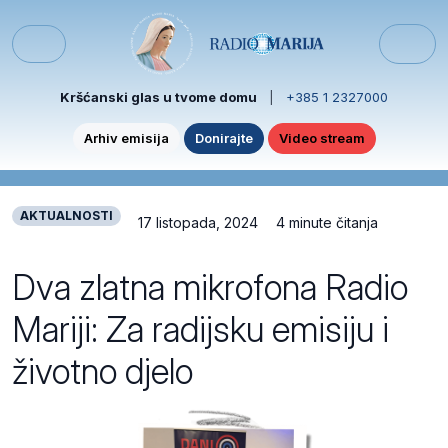
Skip to content
Skip to footer
Menu
Kršćanski glas u tvome domu
|
+385 1 2327000
Arhiv emisija
Donirajte
Video stream
AKTUALNOSTI
17 listopada, 2024
4 minute čitanja
Dva zlatna mikrofona Radio
Mariji: Za radijsku emisiju i
životno djelo