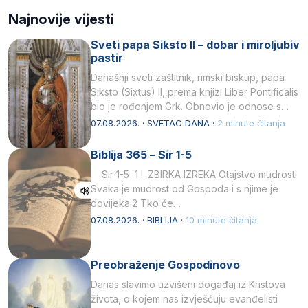
Najnovije vijesti
Sveti papa Siksto II – dobar i miroljubiv
pastir
Današnji sveti zaštitnik, rimski biskup, papa
Siksto (Sixtus) II, prema knjizi Liber Pontificalis
bio je rođenjem Grk. Obnovio je odnose s
afričkim…
07.08.2026. · SVETAC DANA ·
2 minute čitanja
Biblija 365 – Sir 1-5
Sir 1-5 1 I. ZBIRKA IZREKA Otajstvo mudrosti
Svaka je mudrost od Gospoda i s njime je
dovijeka.2 Tko će…
07.08.2026. · BIBLIJA ·
10 minute čitanja
Preobraženje Gospodinovo
Danas slavimo uzvišeni događaj iz Kristova
života, o kojem nas izvješćuju evanđelisti