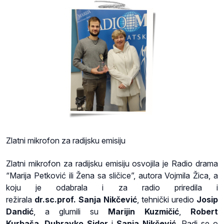
Zlatni mikrofon za radijsku emisiju
Zlatni mikrofon za radijsku emisiju osvojila je Radio drama
“Marija Petković ili Žena sa sličice”, autora Vojmila Žica, a
koju je odabrala i za radio priredila i
režirala
dr.sc.prof.
Sanja Nikčević
, tehnički uredio
Josip
Dandić
, a glumili su
Marijin Kuzmičić
,
Robert
Kurbaša
,
Dubravko Sidor
i
Sanja Nikčević
. Radi se o