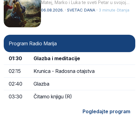
Matej, Marko i Luka te sveti Petar u svojoj
drugoj…
06.08.2026. · SVETAC DANA ·
3 minute čitanja
Program Radio Marija
01:30
Glazba i meditacije
02:15
Krunica - Radosna otajstva
02:40
Glazba
03:30
Čitamo knjigu (R)
Pogledajte program