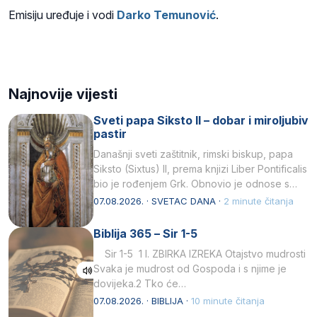
Emisiju uređuje i vodi
Darko Temunović
.
Najnovije vijesti
Sveti papa Siksto II – dobar i miroljubiv
pastir
Današnji sveti zaštitnik, rimski biskup, papa
Siksto (Sixtus) II, prema knjizi Liber Pontificalis
bio je rođenjem Grk. Obnovio je odnose s
afričkim…
07.08.2026. · SVETAC DANA ·
2 minute čitanja
Biblija 365 – Sir 1-5
Sir 1-5 1 I. ZBIRKA IZREKA Otajstvo mudrosti
Svaka je mudrost od Gospoda i s njime je
dovijeka.2 Tko će…
07.08.2026. · BIBLIJA ·
10 minute čitanja