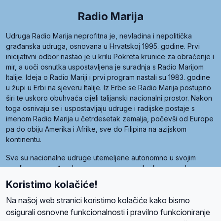
Radio Marija
Udruga Radio Marija neprofitna je, nevladina i nepolitička
građanska udruga, osnovana u Hrvatskoj 1995. godine. Prvi
inicijativni odbor nastao je u krilu Pokreta krunice za obraćenje i
mir, a uoči osnutka uspostavljena je suradnja s Radio Marijom
Italije. Ideja o Radio Mariji i prvi program nastali su 1983. godine
u župi u Erbi na sjeveru Italije. Iz Erbe se Radio Marija postupno
širi te uskoro obuhvaća cijeli talijanski nacionalni prostor. Nakon
toga osnivaju se i uspostavljaju udruge i radijske postaje s
imenom Radio Marija u četrdesetak zemalja, počevši od Europe
pa do obiju Amerika i Afrike, sve do Filipina na azijskom
kontinentu.
Sve su nacionalne udruge utemeljene autonomno u svojim
zemljama, a međusobna su povezane preko krovne udruge
pod nazivom Svjetska obitelj Radio Marije (World Family of
Koristimo kolačiće!
Radio Maria). Svjetsku obitelj utemeljilo je sedam članica, među
kojima je i hrvatska Udruga Radio Marija.
Na našoj web stranici koristimo kolačiće kako bismo
osigurali osnovne funkcionalnosti i pravilno funkcioniranje