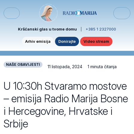
Skip to content
Skip to footer
Menu
Kršćanski glas u tvome domu
|
+385 1 2327000
Arhiv emisija
Donirajte
Video stream
NAŠE OBAVIJESTI
11 listopada, 2024
1 minuta čitanja
U 10:30h Stvaramo mostove
– emisija Radio Marija Bosne
i Hercegovine, Hrvatske i
Srbije