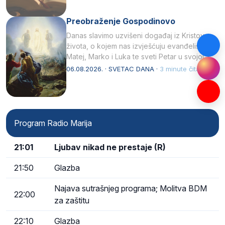
Preobraženje Gospodinovo
Danas slavimo uzvišeni događaj iz Kristova
života, o kojem nas izvješćuju evanđelisti
Matej, Marko i Luka te sveti Petar u svojoj
drugoj…
06.08.2026. · SVETAC DANA ·
3 minute čitanja
Program Radio Marija
21:01
Ljubav nikad ne prestaje (R)
21:50
Glazba
Najava sutrašnjeg programa; Molitva BDM
22:00
za zaštitu
22:10
Glazba