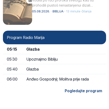
vodila po ruci proroka svetog2 kad su
prohodili pustoš nenastanjenui dizali…
05.08.2026. · BIBLIJA ·
13 minute čitanja
Program Radio Marija
05:15
Glazba
05:30
Upoznajmo Bibliju
05:40
Glazba
06:00
Anđeo Gospodnji; Molitva prije rada
Pogledajte program