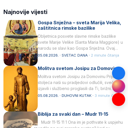
Najnovije vijesti
Gospa Snježna – sveta Marija Velika,
zaštitnica rimske bazilike
Obljetnica posvete slavne rimske bazilike
svete Marije Velike (Santa Maria Maggiore) u
narodu se slavi kao Gospa Snježna. Ovaj
naziv, Sancta Maria…
05.08.2026. · SVETAC DANA ·
2 minute čitanja
Molitva svetom Josipu za Domovinu
Molitva svetom Josipu za Domovinu Prije tri
stoljeća naši su pradjedovi odlučili, svečano
izjavili i službeno proglasili da Ti, brižni
Poočime Isusov,…
05.08.2026. · DUHOVNI KUTAK ·
3 minute čitanja
Biblija za svaki dan – Mudr 11-15
Mudr 11-15 11 1 Ona im je pothvate k uspjehu