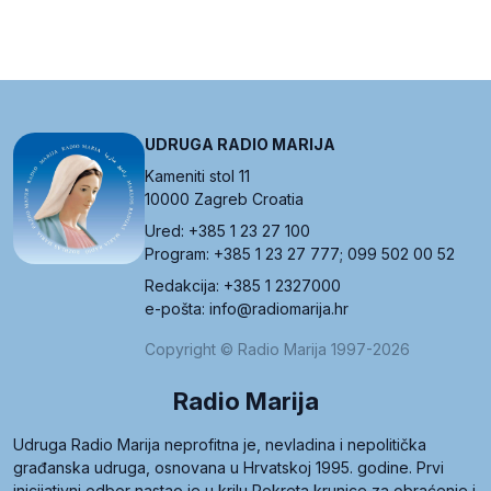
UDRUGA RADIO MARIJA
Kameniti stol 11
10000 Zagreb Croatia
Ured: +385 1 23 27 100
Program: +385 1 23 27 777; 099 502 00 52
Redakcija: +385 1 2327000
e-pošta: info@radiomarija.hr
Copyright © Radio Marija 1997-2026
Radio Marija
Udruga Radio Marija neprofitna je, nevladina i nepolitička
građanska udruga, osnovana u Hrvatskoj 1995. godine. Prvi
inicijativni odbor nastao je u krilu Pokreta krunice za obraćenje i