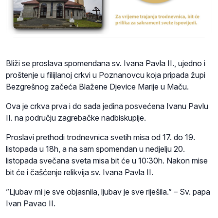
Bliži se proslava spomendana sv. Ivana Pavla II., ujedno i
proštenje u filijlanoj crkvi u Poznanovcu koja pripada župi
Bezgrešnog začeća Blažene Djevice Marije u Maču.
Ova je crkva prva i do sada jedina posvećena Ivanu Pavlu
II. na području zagrebačke nadbiskupije.
Proslavi prethodi trodnevnica svetih misa od 17. do 19.
listopada u 18h, a na sam spomendan u nedjelju 20.
listopada svečana sveta misa bit će u 10:30h. Nakon mise
bit će i čašćenje relikvija sv. Ivana Pavla II.
”Ljubav mi je sve objasnila, ljubav je sve riješila.” – Sv. papa
Ivan Pavao II.