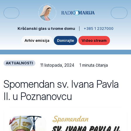
Skip to content
Skip to footer
Menu
Kršćanski glas u tvome domu
|
+385 1 2327000
Arhiv emisija
Donirajte
Video stream
AKTUALNOSTI
11 listopada, 2024
1 minuta čitanja
Spomendan sv. Ivana Pavla
II. u Poznanovcu