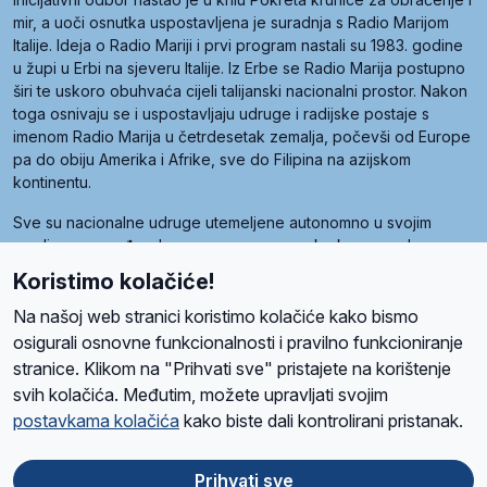
mir, a uoči osnutka uspostavljena je suradnja s Radio Marijom
Italije. Ideja o Radio Mariji i prvi program nastali su 1983. godine
u župi u Erbi na sjeveru Italije. Iz Erbe se Radio Marija postupno
širi te uskoro obuhvaća cijeli talijanski nacionalni prostor. Nakon
toga osnivaju se i uspostavljaju udruge i radijske postaje s
imenom Radio Marija u četrdesetak zemalja, počevši od Europe
pa do obiju Amerika i Afrike, sve do Filipina na azijskom
kontinentu.
Sve su nacionalne udruge utemeljene autonomno u svojim
zemljama, a međusobna su povezane preko krovne udruge
pod nazivom Svjetska obitelj Radio Marije (World Family of
Koristimo kolačiće!
Radio Maria). Svjetsku obitelj utemeljilo je sedam članica, među
kojima je i hrvatska Udruga Radio Marija.
Na našoj web stranici koristimo kolačiće kako bismo
osigurali osnovne funkcionalnosti i pravilno funkcioniranje
stranice. Klikom na "Prihvati sve" pristajete na korištenje
svih kolačića. Međutim, možete upravljati svojim
O nama
Radio
Program
Volonteri
Prijatelji
Kontakt
Pravila privatnosti
postavkama kolačića
kako biste dali kontrolirani pristanak.
Kolačići
Uvjeti korištenja
Ova stranica je zaštićena Google reCAPTCHA sustavom
Prihvati sve