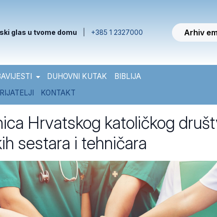
Arhiv em
ski glas u tvome domu
|
+385 1 2327000
AVIJESTI
DUHOVNI KUTAK
BIBLIJA
RIJATELJI
KONTAKT
tnica Hrvatskog katoličkog druš
ih sestara i tehničara