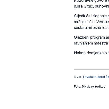
Pozdravne govore o
p.Ilija Grgić, duh
Slijedit će izlaganj
mržnju ” č.s. Veronik
sestara milosrdnica
Glazbeni program an
ravnjanjem maestra 
Nakon domjenka bit 
Izvor:
Hrvatsko katolič
Foto: Pixabay (edited)