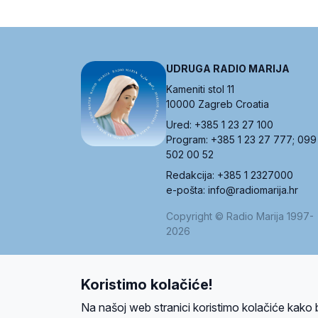
UDRUGA RADIO MARIJA
Kameniti stol 11
10000 Zagreb Croatia
Ured: +385 1 23 27 100
Program: +385 1 23 27 777; 099
502 00 52
Redakcija: +385 1 2327000
e-pošta: info@radiomarija.hr
Copyright © Radio Marija 1997-
2026
Koristimo kolačiće!
O nama
Radio
Program
Volonteri
Prijatelji
Kontakt
Pravi
Na našoj web stranici koristimo kolačiće kako 
Ova stranica je zaštićena Google reCAPTCH