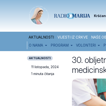
Skip to content
Skip to footer
Kršćan
AKTUALNOSTI
VIJESTI IZ CRKVE
NAŠE OB
O NAMA
PROGRAM
VOLONTERI
P
30. oblje
AKTUALNOSTI
medicinsk
11 listopada, 2024
1 minuta čitanja