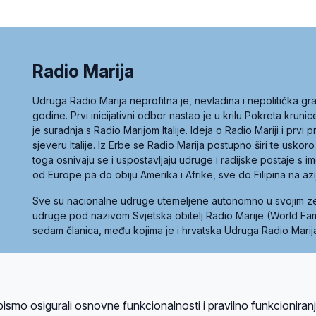
Radio Marija
Udruga Radio Marija neprofitna je, nevladina i nepolitička 
godine. Prvi inicijativni odbor nastao je u krilu Pokreta kruni
je suradnja s Radio Marijom Italije. Ideja o Radio Mariji i prvi
sjeveru Italije. Iz Erbe se Radio Marija postupno širi te uskoro
toga osnivaju se i uspostavljaju udruge i radijske postaje s
od Europe pa do obiju Amerika i Afrike, sve do Filipina na az
Sve su nacionalne udruge utemeljene autonomno u svojim 
udruge pod nazivom Svjetska obitelj Radio Marije (World Famil
sedam članica, među kojima je i hrvatska Udruga Radio Marij
la privatnosti
Kolačići
Uvjeti korištenja
bismo osigurali osnovne funkcionalnosti i pravilno funkcioniran
A sustavom