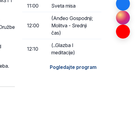
MST i
11:00
Sveta misa
(Anđeo Gospodnji;
e
12:00
Molitva - Srednji
e Družbe
čas)
(..Glazba I
d
12:10
meditacije)
reba.
Pogledajte program