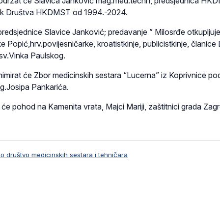
držat će Slavica Janković mag.med.techn, predsjednica HKD
ovnik Društva HKDMST od 1994.-2024.
e predsjednice Slavice Janković; predavanje ” Milosrđe otkupljuj
e Popić,hrv.povijesničarke, kroatistkinje, publicistkinje, članic
 sv.Vinka Paulskog.
imirat će Zbor medicinskih sestara “Lucerna” iz Koprivnice po
g.Josipa Pankarića.
će pohod na Kamenita vrata, Majci Mariji, zaštitnici grada Zag
ko društvo medicinskih sestara i tehničara