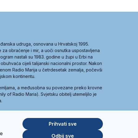
građanska udruga, osnovana u Hrvatskoj 1995.
ce za obraćenje i mir, a uoči osnutka uspostavljena
 program nastali su 1983. godine u župi u Erbi na
 obuhvaća cijeli talijanski nacionalni prostor. Nakon
 imenom Radio Marija u četrdesetak zemalja, počevši
ijskom kontinentu.
zemljama, a međusobna su povezane preko krovne
y of Radio Maria). Svjetsku obitelj utemeljilo je
a.
Prihvati sve
je
App
Google
Odbij sve
Store
Play