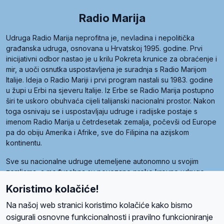
Radio Marija
Udruga Radio Marija neprofitna je, nevladina i nepolitička
građanska udruga, osnovana u Hrvatskoj 1995. godine. Prvi
inicijativni odbor nastao je u krilu Pokreta krunice za obraćenje i
mir, a uoči osnutka uspostavljena je suradnja s Radio Marijom
Italije. Ideja o Radio Mariji i prvi program nastali su 1983. godine
u župi u Erbi na sjeveru Italije. Iz Erbe se Radio Marija postupno
širi te uskoro obuhvaća cijeli talijanski nacionalni prostor. Nakon
toga osnivaju se i uspostavljaju udruge i radijske postaje s
imenom Radio Marija u četrdesetak zemalja, počevši od Europe
pa do obiju Amerika i Afrike, sve do Filipina na azijskom
kontinentu.
Sve su nacionalne udruge utemeljene autonomno u svojim
zemljama, a međusobna su povezane preko krovne udruge
pod nazivom Svjetska obitelj Radio Marije (World Family of
Koristimo kolačiće!
Radio Maria). Svjetsku obitelj utemeljilo je sedam članica, među
kojima je i hrvatska Udruga Radio Marija.
Na našoj web stranici koristimo kolačiće kako bismo
osigurali osnovne funkcionalnosti i pravilno funkcioniranje