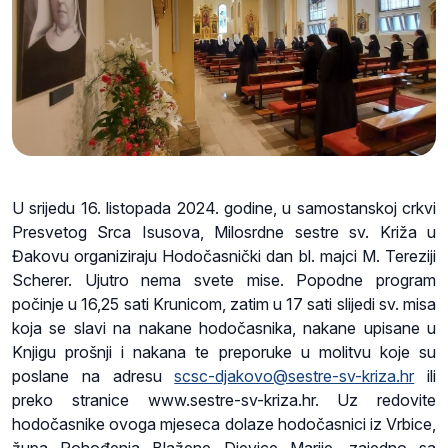
U srijedu 16. listopada 2024. godine, u samostanskoj crkvi
Presvetog Srca Isusova, Milosrdne sestre sv. Križa u
Đakovu organiziraju Hodočasnički dan bl. majci M. Tereziji
Scherer. Ujutro nema svete mise. Popodne program
počinje u 16,25 sati Krunicom, zatim u 17 sati slijedi sv. misa
koja se slavi na nakane hodočasnika, nakane upisane u
Knjigu prošnji i nakana te preporuke u molitvu koje su
poslane na adresu
scsc-djakovo@sestre-sv-kriza.hr
ili
preko stranice www.sestre-sv-kriza.hr. Uz redovite
hodočasnike ovoga mjeseca dolaze hodočasnici iz Vrbice,
župa Pohođenja Blažene Djevice Marije, zajedno sa