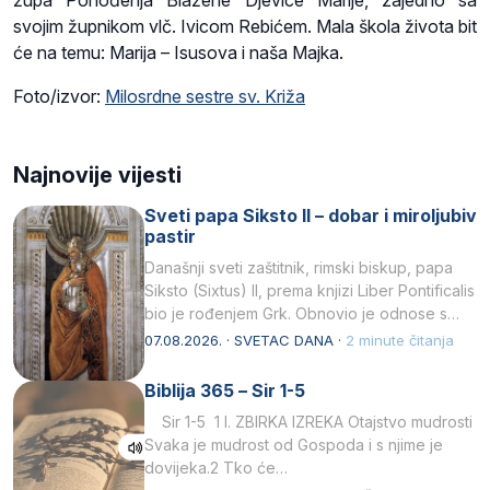
svojim župnikom vlč. Ivicom Rebićem. Mala škola života bit
će na temu: Marija – Isusova i naša Majka.
Foto/izvor:
Milosrdne sestre sv. Križa
Najnovije vijesti
Sveti papa Siksto II – dobar i miroljubiv
pastir
Današnji sveti zaštitnik, rimski biskup, papa
Siksto (Sixtus) II, prema knjizi Liber Pontificalis
bio je rođenjem Grk. Obnovio je odnose s
afričkim…
07.08.2026. · SVETAC DANA ·
2 minute čitanja
Biblija 365 – Sir 1-5
Sir 1-5 1 I. ZBIRKA IZREKA Otajstvo mudrosti
Svaka je mudrost od Gospoda i s njime je
dovijeka.2 Tko će…