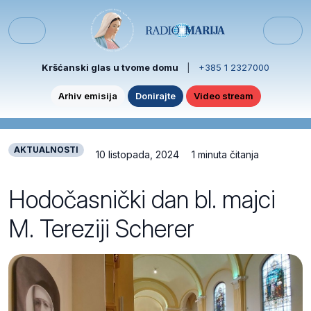
Skip to content
Skip to footer
Menu
Kršćanski glas u tvome domu
|
+385 1 2327000
Arhiv emisija
Donirajte
Video stream
AKTUALNOSTI
10 listopada, 2024
1 minuta čitanja
Hodočasnički dan bl. majci
M. Tereziji Scherer