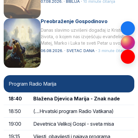
07.08.2026. · BIBLIJA ·
10 minute čitanja
Preobraženje Gospodinovo
Danas slavimo uzvišeni događaj iz Kristova
života, o kojem nas izvješćuju evanđelisti
Matej, Marko i Luka te sveti Petar u svojoj
drugoj…
06.08.2026. · SVETAC DANA ·
3 minute čitanja
Program Radio Marija
18:40
Blažena Djevica Marija - Znak nade
18:50
(…Hrvatski program Radio Vatikana)
19:00
Devetnica Velikoj Gospi - sveta misa
19:15
Vijesti, obavijesti i najava programa