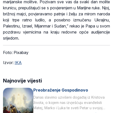
marijanske molitve. Pozivam sve vas da svaki dan molite
krunicu, prepuštajući se s povjerenjem u Marijine ruke. Njoj,
brižnoj majci, povjeravamo patnje i želju za mirom naroda
koji trpe ratno ludilo, a posebno izmučenu Ukrajinu,
Palestinu, Izrael, Mijanmar i Sudan,” rekao je Papa u svom
pozdravu vjernicima na kraju redovne opće audijencije
srijedom.
Foto: Pixabay
Izvor:
IKA
Najnovije vijesti
Preobraženje Gospodinovo
Danas slavimo uzvišeni događaj iz Kristova
života, o kojem nas izvješćuju evanđelisti
Matej, Marko i Luka te sveti Petar u svojoj