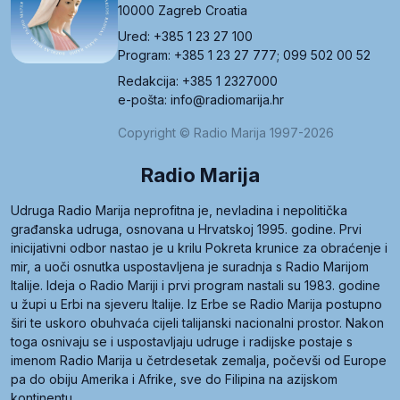
10000 Zagreb Croatia
Ured: +385 1 23 27 100
Program: +385 1 23 27 777; 099 502 00 52
Redakcija: +385 1 2327000
e-pošta: info@radiomarija.hr
Copyright © Radio Marija 1997-2026
Radio Marija
Udruga Radio Marija neprofitna je, nevladina i nepolitička
građanska udruga, osnovana u Hrvatskoj 1995. godine. Prvi
inicijativni odbor nastao je u krilu Pokreta krunice za obraćenje i
mir, a uoči osnutka uspostavljena je suradnja s Radio Marijom
Italije. Ideja o Radio Mariji i prvi program nastali su 1983. godine
u župi u Erbi na sjeveru Italije. Iz Erbe se Radio Marija postupno
širi te uskoro obuhvaća cijeli talijanski nacionalni prostor. Nakon
toga osnivaju se i uspostavljaju udruge i radijske postaje s
imenom Radio Marija u četrdesetak zemalja, počevši od Europe
pa do obiju Amerika i Afrike, sve do Filipina na azijskom
kontinentu.