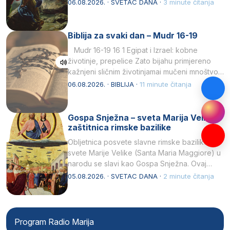
drugoj…
06.08.2026. · SVETAC DANA ·
3 minute čitanja
Biblija za svaki dan – Mudr 16-19
Mudr 16-19 16 1 Egipat i Izrael: kobne
životinje, prepelice Zato bijahu primjereno
kažnjeni sličnim životinjamai mučeni mnoštvom
kukaca.2 A narod…
06.08.2026. · BIBLIJA ·
11 minute čitanja
Gospa Snježna – sveta Marija Velika,
zaštitnica rimske bazilike
Obljetnica posvete slavne rimske bazilike
svete Marije Velike (Santa Maria Maggiore) u
narodu se slavi kao Gospa Snježna. Ovaj
naziv, Sancta Maria…
05.08.2026. · SVETAC DANA ·
2 minute čitanja
Program Radio Marija