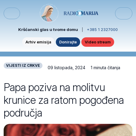
Skip to content
Skip to footer
Menu
Kršćanski glas u tvome domu
|
+385 1 2327000
Arhiv emisija
Donirajte
Video stream
VIJESTI IZ CRKVE
09 listopada, 2024
1 minuta čitanja
Papa poziva na molitvu
krunice za ratom pogođena
područja