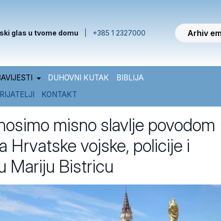
Arhiv em
ski glas u tvome domu
|
+385 1 2327000
AVIJESTI
DUHOVNI KUTAK
BIBLIJA
RIJATELJI
KONTAKT
nosimo misno slavlje povodom
Hrvatske vojske, policije i
 u Mariju Bistricu