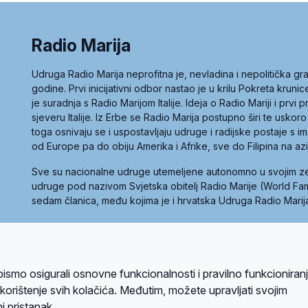
Radio Marija
Udruga Radio Marija neprofitna je, nevladina i nepolitička 
godine. Prvi inicijativni odbor nastao je u krilu Pokreta kruni
je suradnja s Radio Marijom Italije. Ideja o Radio Mariji i prvi
sjeveru Italije. Iz Erbe se Radio Marija postupno širi te uskoro
toga osnivaju se i uspostavljaju udruge i radijske postaje s
od Europe pa do obiju Amerika i Afrike, sve do Filipina na az
Sve su nacionalne udruge utemeljene autonomno u svojim 
udruge pod nazivom Svjetska obitelj Radio Marije (World Famil
sedam članica, među kojima je i hrvatska Udruga Radio Marij
la privatnosti
Kolačići
Uvjeti korištenja
bismo osigurali osnovne funkcionalnosti i pravilno funkcioniran
A sustavom
a korištenje svih kolačića. Međutim, možete upravljati svojim
i pristanak.