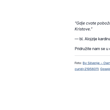
“Gdje cvate pobožno
Kristove.”
— bl. Alojzije kardin
Pridružite nam se u 
Foto:
By Silverije – O
curid=21956011
;
Gospić