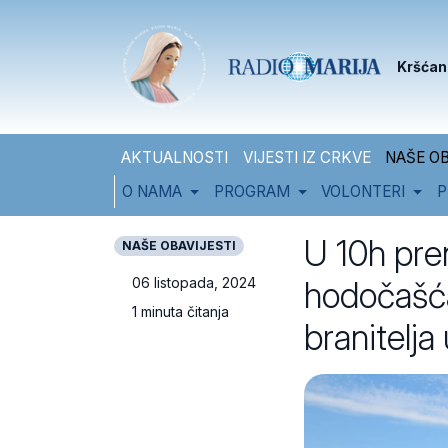
Skip to content
Skip to footer
Kršćan
AKTUALNOSTI
VIJESTI IZ CRKVE
NAŠE OB
O NAMA
PROGRAM
VOLONTERI
P
U 10h pre
NAŠE OBAVIJESTI
hodočašća 
06 listopada, 2024
1 minuta čitanja
branitelja