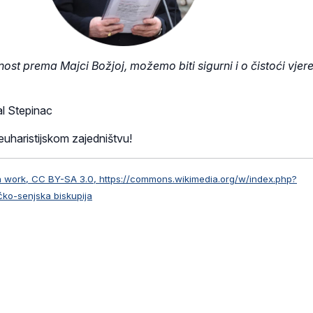
st prema Majci Božjoj, možemo biti sigurni i o čistoći vjer
al Stepinac
euharistijskom zajedništvu!
wn work, CC BY-SA 3.0, https://commons.wikimedia.org/w/index.php?
ko-senjska biskupija