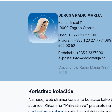
UDRUGA RADIO MARIJA
Kameniti stol 11
10000 Zagreb Croatia
Ured: +385 1 23 27 100
Program: +385 1 23 27 777; 099
502 00 52
Redakcija: +385 1 2327000
e-pošta: info@radiomarija.hr
Copyright © Radio Marija 1997-
2026
Koristimo kolačiće!
O nama
Radio
Program
Volonteri
Prijatelji
Kontakt
Pravi
Na našoj web stranici koristimo kolačiće kako 
Ova stranica je zaštićena Google reCAPTCH
stranice. Klikom na "Prihvati sve" pristajete n
postavkama kolačića
kako biste dali kontroliran