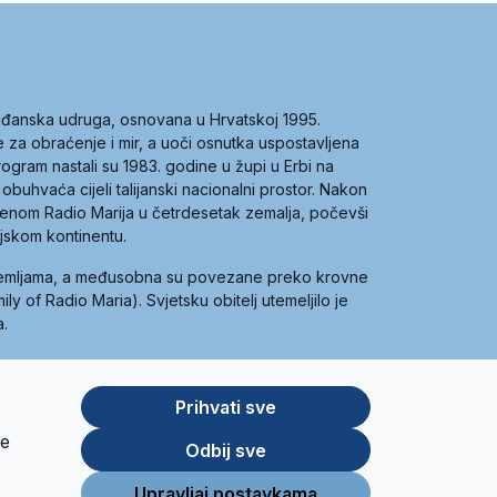
građanska udruga, osnovana u Hrvatskoj 1995.
ce za obraćenje i mir, a uoči osnutka uspostavljena
 program nastali su 1983. godine u župi u Erbi na
 obuhvaća cijeli talijanski nacionalni prostor. Nakon
 imenom Radio Marija u četrdesetak zemalja, počevši
ijskom kontinentu.
zemljama, a međusobna su povezane preko krovne
y of Radio Maria). Svjetsku obitelj utemeljilo je
a.
Prihvati sve
je
App
Google
Odbij sve
Store
Play
Upravljaj postavkama