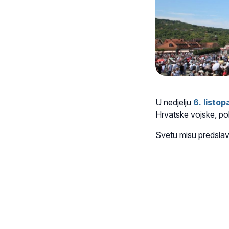
U nedjelju
6. listo
Hrvatske vojske, polic
Svetu misu predslavi