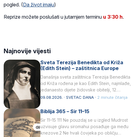
pogled. (
Da život imaju
)
Reprize možete poslušati u jutarnjem terminu
u 3:30 h
.
Najnovije vijesti
Sveta Terezija Benedikta od Križa
(Edith Stein) – zaštitnica Europe
Današnja sveta zaštitnica Terezija Benedikta
od Križa rođena je kao Edith Stein, najmlađe,
jedanaesto dijete židovske obitelji, 12.
listopada 1891, u Wrocławu…
09.08.2026. · SVETAC DANA ·
2 minute čitanja
Biblija 365 – Sir 11–15
Sir 11–15 111 Ne pouzdaj se u izgled Mudrost
uzvisuje glavu siromahui posađuje ga među
knezove.2 Ne hvali čovjeka po obličju