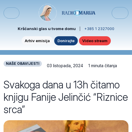
Skip to content
Skip to footer
Menu
Kršćanski glas u tvome domu
|
+385 1 2327000
Arhiv emisija
Donirajte
Video stream
NAŠE OBAVIJESTI
03 listopada, 2024
1 minuta čitanja
Svakoga dana u 13h čitamo
knjigu Fanije Jelinčić “Riznice
srca”