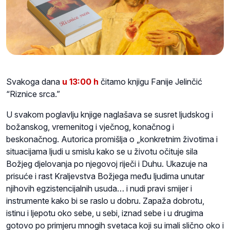
Svakoga dana
u 13:00 h
čitamo knjigu Fanije Jelinčić
“Riznice srca.”
U svakom poglavlju knjige naglašava se susret ljudskog i
božanskog, vremenitog i vječnog, konačnog i
beskonačnog. Autorica promišlja o „konkretnim životima i
situacijama ljudi u smislu kako se u životu očituje sila
Božjeg djelovanja po njegovoj riječi i Duhu. Ukazuje na
prisuće i rast Kraljevstva Božjega među ljudima unutar
njihovih egzistencijalnih usuda… i nudi pravi smijer i
instrumente kako bi se raslo u dobru. Zapaža dobrotu,
istinu i ljepotu oko sebe, u sebi, iznad sebe i u drugima
gotovo po primjeru mnogih svetaca koji su imali slično oko i