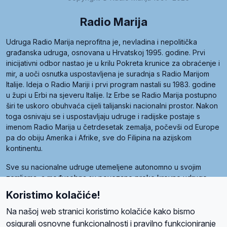
Radio Marija
Udruga Radio Marija neprofitna je, nevladina i nepolitička
građanska udruga, osnovana u Hrvatskoj 1995. godine. Prvi
inicijativni odbor nastao je u krilu Pokreta krunice za obraćenje i
mir, a uoči osnutka uspostavljena je suradnja s Radio Marijom
Italije. Ideja o Radio Mariji i prvi program nastali su 1983. godine
u župi u Erbi na sjeveru Italije. Iz Erbe se Radio Marija postupno
širi te uskoro obuhvaća cijeli talijanski nacionalni prostor. Nakon
toga osnivaju se i uspostavljaju udruge i radijske postaje s
imenom Radio Marija u četrdesetak zemalja, počevši od Europe
pa do obiju Amerika i Afrike, sve do Filipina na azijskom
kontinentu.
Sve su nacionalne udruge utemeljene autonomno u svojim
zemljama, a međusobna su povezane preko krovne udruge
pod nazivom Svjetska obitelj Radio Marije (World Family of
Koristimo kolačiće!
Radio Maria). Svjetsku obitelj utemeljilo je sedam članica, među
kojima je i hrvatska Udruga Radio Marija.
Na našoj web stranici koristimo kolačiće kako bismo
osigurali osnovne funkcionalnosti i pravilno funkcioniranje