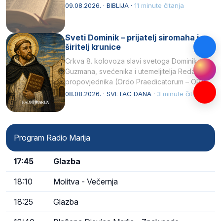
njegovui…
09.08.2026. · BIBLIJA ·
11 minute čitanja
Sveti Dominik – prijatelj siromaha i
širitelj krunice
Crkva 8. kolovoza slavi svetoga Dominika
Guzmana, svećenika i utemeljitelja Reda
propovjednika (Ordo Praedicatorum – OP).
Svojim životom, dubokom ljubavlju prema
08.08.2026. · SVETAC DANA ·
3 minute čitanja
Kristu…
Program Radio Marija
17:45
Glazba
18:10
Molitva - Večernja
18:25
Glazba