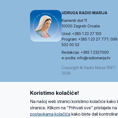
UDRUGA RADIO MARIJA
Kameniti stol 11
10000 Zagreb Croatia
Ured: +385 1 23 27 100
Program: +385 1 23 27 777; 099
502 00 52
Redakcija: +385 1 2327000
e-pošta: info@radiomarija.hr
Copyright © Radio Marija 1997-
2026
Koristimo kolačiće!
O nama
Radio
Program
Volonteri
Prijatelji
Kontakt
Pravi
Na našoj web stranici koristimo kolačiće kako 
Ova stranica je zaštićena Google reCAPTCH
stranice. Klikom na "Prihvati sve" pristajete n
postavkama kolačića
kako biste dali kontroliran