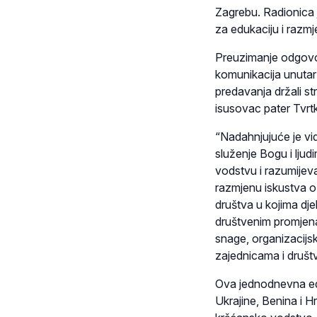
Zagrebu. Radionica j
za edukaciju i razmj
Preuzimanje odgovor
komunikacija unutar 
predavanja držali st
isusovac pater Tvrtk
“Nadahnjujuće je vid
služenje Bogu i ljud
vodstvu i razumijeva
razmjenu iskustva o
društva u kojima dje
društvenim promjena
snage, organizacijski
zajednicama i društv
Ova jednodnevna edu
Ukrajine, Benina i H