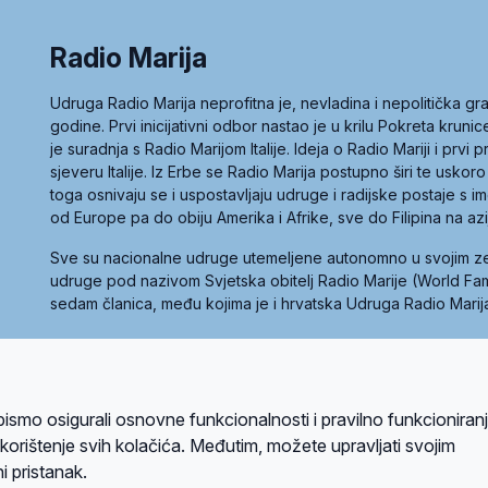
Radio Marija
Udruga Radio Marija neprofitna je, nevladina i nepolitička 
godine. Prvi inicijativni odbor nastao je u krilu Pokreta kruni
je suradnja s Radio Marijom Italije. Ideja o Radio Mariji i prvi
sjeveru Italije. Iz Erbe se Radio Marija postupno širi te uskoro
toga osnivaju se i uspostavljaju udruge i radijske postaje s
od Europe pa do obiju Amerika i Afrike, sve do Filipina na az
Sve su nacionalne udruge utemeljene autonomno u svojim 
udruge pod nazivom Svjetska obitelj Radio Marije (World Famil
sedam članica, među kojima je i hrvatska Udruga Radio Marij
la privatnosti
Kolačići
Uvjeti korištenja
bismo osigurali osnovne funkcionalnosti i pravilno funkcioniran
A sustavom
a korištenje svih kolačića. Međutim, možete upravljati svojim
i pristanak.