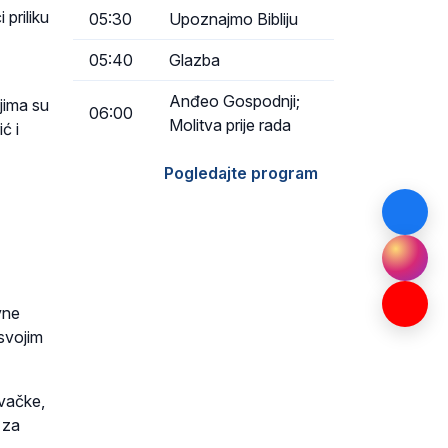
 priliku
05:30
Upoznajmo Bibliju
05:40
Glazba
Anđeo Gospodnji;
jima su
06:00
Molitva prije rada
ć i
Pogledajte program
vne
 svojim
ovačke,
 za