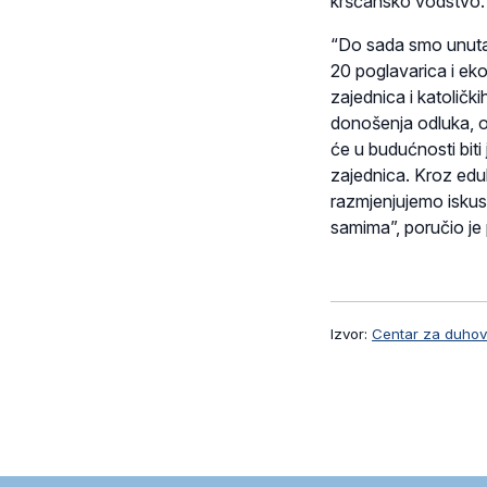
kršćansko vodstvo.
“Do sada smo unutar
20 poglavarica i ek
zajednica i katoličk
donošenja odluka, od
će u budućnosti biti
zajednica. Kroz edu
razmjenjujemo iskus
samima”, poručio je
Izvor:
Centar za duhovn