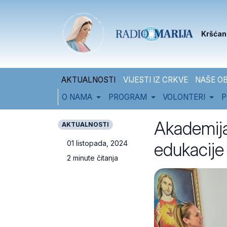
Skip to content
Skip to footer
Kršćan
AKTUALNOSTI
VIJESTI IZ CRKVE
NAŠE OB
O NAMA
PROGRAM
VOLONTERI
P
Akademija
AKTUALNOSTI
edukacije
01 listopada, 2024
2 minute čitanja