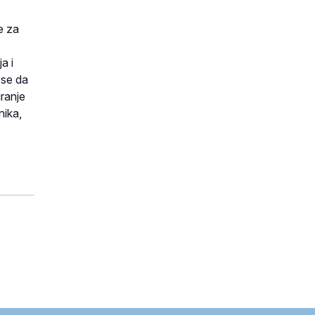
e za
a i
 se da
iranje
nika,