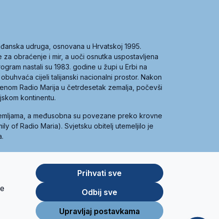
građanska udruga, osnovana u Hrvatskoj 1995.
ce za obraćenje i mir, a uoči osnutka uspostavljena
 program nastali su 1983. godine u župi u Erbi na
 obuhvaća cijeli talijanski nacionalni prostor. Nakon
 imenom Radio Marija u četrdesetak zemalja, počevši
ijskom kontinentu.
zemljama, a međusobna su povezane preko krovne
y of Radio Maria). Svjetsku obitelj utemeljilo je
a.
Prihvati sve
je
App
Google
Odbij sve
Store
Play
Upravljaj postavkama