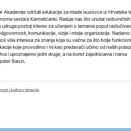
 Akademije održali edukacije za mlade isusovce iz Hrvatske t
onoma sestara Karmelićanki. Raduje nas što unutar redovničkih
ih udruga postoji interes za učenjem o temama poput razlučivanj
govornosti, komunikacije, vizije i misije organizacije. Nadamo
 još više interesa za znanja koja su važna za što bolje funkcion
kacije koje provodimo i mi kao predavači učimo od naših polaz
tva i upoznajemo jedni druge, a na korist zajednicama i nama
 pater Barun.
ost i kulturu Ignacije