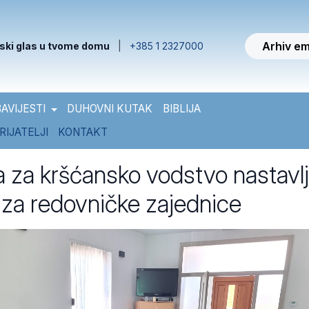
Arhiv em
ski glas u tvome domu
|
+385 1 2327000
AVIJESTI
DUHOVNI KUTAK
BIBLIJA
RIJATELJI
KONTAKT
 za kršćansko vodstvo nastavl
 za redovničke zajednice