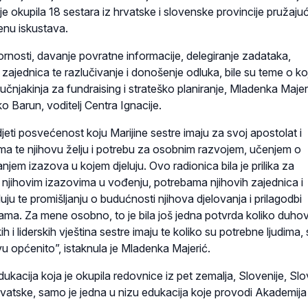
e okupila 18 sestara iz hrvatske i slovenske provincije pružajući
enu iskustava.
nosti, davanje povratne informacije, delegiranje zadataka,
zajednica te razlučivanje i donošenje odluka, bile su teme o ko
ručnjakinja za fundraising i strateško planiranje, Mladenka Majeri
o Barun, voditelj Centra Ignacije.
jeti posvećenost koju Marijine sestre imaju za svoj apostolat i
ima te njihovu želju i potrebu za osobnim razvojem, učenjem o
njem izazova u kojem djeluju. Ovo radionica bila je prilika za
 njihovim izazovima u vođenju, potrebama njihovih zajednica i
luju te promišljanju o budućnosti njihova djelovanja i prilagodbi
ma. Za mene osobno, to je bila još jedna potvrda koliko duho
h i liderskih vještina sestre imaju te koliko su potrebne ljudima,
u općenito”, istaknula je Mladenka Majerić.
kacija koja je okupila redovnice iz pet zemalja, Slovenije, Sl
rvatske, samo je jedna u nizu edukacija koje provodi Akademija