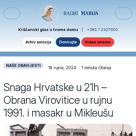
Skip to content
Skip to footer
Menu
Kršćanski glas u tvome domu
|
+385 1 2327000
Arhiv emisija
Donirajte
Video stream
NAŠE OBAVIJESTI
18 rujna, 2024
1 minuta čitanja
Snaga Hrvatske u 21h –
Obrana Virovitice u rujnu
1991. i masakr u Mikleušu