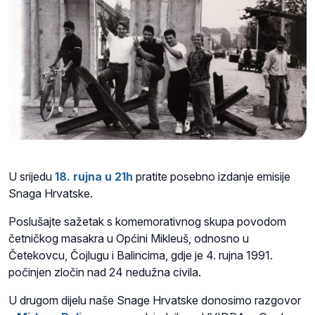
U srijedu
18. rujna u 21h
pratite posebno izdanje emisije
Snaga Hrvatske.
Poslušajte sažetak s komemorativnog skupa povodom
četničkog masakra u Općini Mikleuš, odnosno u
Četekovcu, Čojlugu i Balincima, gdje je 4. rujna 1991.
počinjen zločin nad 24 nedužna civila.
U drugom dijelu naše Snage Hrvatske donosimo razgovor