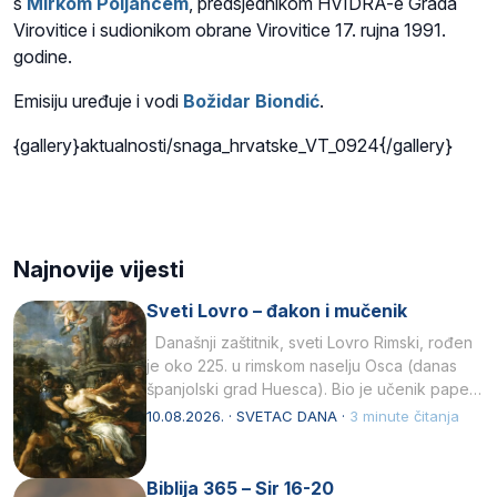
s
Mirkom Poljancem
, predsjednikom HVIDRA-e Grada
Virovitice i sudionikom obrane Virovitice 17. rujna 1991.
godine.
Emisiju uređuje i vodi
Božidar Biondić
.
{gallery}aktualnosti/snaga_hrvatske_VT_0924{/gallery}
Najnovije vijesti
Sveti Lovro – đakon i mučenik
Današnji zaštitnik, sveti Lovro Rimski, rođen
je oko 225. u rimskom naselju Osca (danas
španjolski grad Huesca). Bio je učenik pape…
10.08.2026. · SVETAC DANA ·
3 minute čitanja
Biblija 365 – Sir 16-20