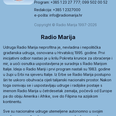
Program: +385 1 23 27 777; 099 502 00 52
Redakcija: +385 1 2327000
e-pošta: info@radiomarija.hr
Copyright © Radio Marija 1997-2026
Radio Marija
Udruga Radio Marija neprofitna je, nevladina i nepolitička
građanska udruga, osnovana u Hrvatskoj 1995. godine. Prvi
inicijativni odbor nastao je u krilu Pokreta krunice za obraćenje i
mir, a uoči osnutka uspostavljena je suradnja s Radio Marijom
Italije. Ideja o Radio Mariji i prvi program nastali su 1983. godine
u župi u Erbi na sjeveru Italije. Iz Erbe se Radio Marija postupno
širi te uskoro obuhvaća cijeli talijanski nacionalni prostor. Nakon
toga osnivaju se i uspostavljaju udruge i radijske postaje s
imenom Radio Marija u četrdesetak zemalja, počevši od Europe
pa do obiju Amerika i Afrike, sve do Filipina na azijskom
kontinentu.
Sve su nacionalne udruge utemeljene autonomno u svojim