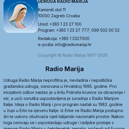
UDRUGA RADIO MARIJA
Kameniti stol 11
10000 Zagreb Croatia
Ured: +385 1 23 27 100
Program: +385 1 23 27 777; 099 502 00 52
Redakcija: +385 1 2327000
e-pošta: info@radiomarija.hr
Copyright © Radio Marija 1997-2026
Radio Marija
Udruga Radio Marija neprofitna je, nevladina i nepolitička
građanska udruga, osnovana u Hrvatskoj 1995. godine. Prvi
inicijativni odbor nastao je u krilu Pokreta krunice za obraćenje i
mir, a uoči osnutka uspostavljena je suradnja s Radio Marijom
Italije. Ideja o Radio Mariji i prvi program nastali su 1983. godine
u župi u Erbi na sjeveru Italije. Iz Erbe se Radio Marija postupno
širi te uskoro obuhvaća cijeli talijanski nacionalni prostor. Nakon
toga osnivaju se i uspostavljaju udruge i radijske postaje s
imenom Radio Marija u četrdesetak zemalja, počevši od Europe