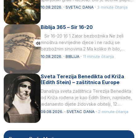
10.08.2026. · SVETAC DANA ·
3 minute čitanja
Biblija 365 – Sir 16-20
Sir 16-20 16 1 Zator bezbožnika Ne želi
mnoštva nevrijedne djece i ne raduj se
bezbožnim sinovima.2 Ma koliko ih bilo,…
10.08.2026. · BIBLIJA ·
11 minute čitanja
Sveta Terezija Benedikta od Križa
(Edith Stein) – zaštitnica Europe
Današnja sveta zaštitnica Terezija Benedikta
od Križa rođena je kao Edith Stein, najmlađe,
jedanaesto dijete židovske obitelji, 12.
listopada 1891, u Wrocławu…
09.08.2026. · SVETAC DANA ·
2 minute čitanja