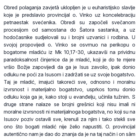
Obred polaganja zavjetā uklopljen je u euharistijsko slavlje
koje je predslavio provincijal o. Vinko uz koncelebraciju
petnaestak svećenika. Obredi su započeli svečanom
procesijom od samostana do Šatora sastanka, a uz
hodočasnike sudjelovali su i brojni uzvanici i rodbina. U
svojoj propovijedi o. Vinko se osvrnuo na perikopu o
bogatome mladiću iz Mk 10,17-30, ukazavši na prividnu
paradoksalnost činjenice da je mladić, koji je do te mjere
vršio Božje zapovijedi da ga je Isus zavolio, ipak donio
odluku ne poći za Isusom i zadržati se uz svoje bogatstvo.
Taj je mladić, imajući takoreći sve, odnosno i moralnu
izvrsnost i materijalno bogatstvo, usprkos tomu donio
odluku koja ga je, kako stoji u evanđelju, učinila tužnim. S
druge strane nalaze se brojni grešnici koji nisu imali ni
moralne izvrsnosti ni materijalnoga bogatstva, no koji su na
Isusov poziv ostavili sve, krenuli za njim i tako stekli sve
ono što bogati mladić nije želio napustiti. O. provincijal
autentično nam je dao do znanja da je na taj način i on sâm