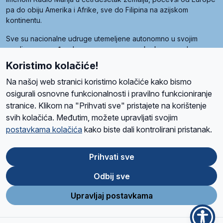
pa do obiju Amerika i Afrike, sve do Filipina na azijskom
kontinentu.
Sve su nacionalne udruge utemeljene autonomno u svojim
zemljama, a međusobna su povezane preko krovne udruge
pod nazivom Svjetska obitelj Radio Marije (World Family of
Koristimo kolačiće!
Radio Maria). Svjetsku obitelj utemeljilo je sedam članica, među
kojima je i hrvatska Udruga Radio Marija.
Na našoj web stranici koristimo kolačiće kako bismo
osigurali osnovne funkcionalnosti i pravilno funkcioniranje
stranice. Klikom na "Prihvati sve" pristajete na korištenje
svih kolačića. Međutim, možete upravljati svojim
O nama
Radio
Program
Volonteri
Prijatelji
Kontakt
Pravila privatnosti
postavkama kolačića
kako biste dali kontrolirani pristanak.
Kolačići
Uvjeti korištenja
Ova stranica je zaštićena Google reCAPTCHA sustavom
Prihvati sve
Odbij sve
App
Google
Store
Play
Upravljaj postavkama
Design and development
SIK
&
C-Tel