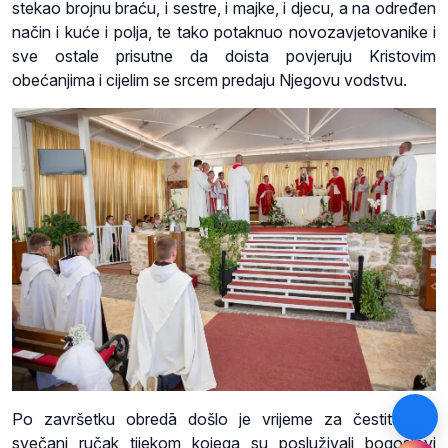
stekao brojnu braću, i sestre, i majke, i djecu, a na određen
način i kuće i polja, te tako potaknuo novozavjetovanike i
sve ostale prisutne da doista povjeruju Kristovim
obećanjima i cijelim se srcem predaju Njegovu vodstvu.
Po završetku obredā došlo je vrijeme za čestitanje i
svečani ručak tijekom kojega su posluživali bogoslovi