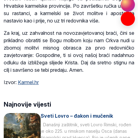
Hrvatske karmelske provincije. Po završetku ručka uslijedili
su rastanci, a karmelski se život molitve i apostolata
nastavio kao i prije, no uz tri redovnika više.
Za kraj, uz zahvalnost na novozavjetovanoj braći, čini se
prikladno obratiti se Bogu molbom koju nam Crkva nudi u
zbornoj molitvi misnog obrasca za prvo redovničko
zavjetovanje: Gospodine, ti si ovoj našoj braći nadahnuo
odluku da izbližega slijede Krista. Daj da sretno stignu na
cilj i savršeno se tebi predaju. Amen.
Izvor:
Karmel.hr
Najnovije vijesti
Sveti Lovro – đakon i mučenik
Današnji zaštitnik, sveti Lovro Rimski, rođen
je oko 225. u rimskom naselju Osca (danas
španjolski grad Huesca). Bio je učenik pape…