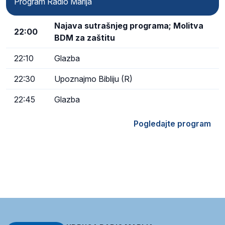
Program Radio Marija
Najava sutrašnjeg programa; Molitva
22:00
BDM za zaštitu
22:10
Glazba
22:30
Upoznajmo Bibliju (R)
22:45
Glazba
Pogledajte program