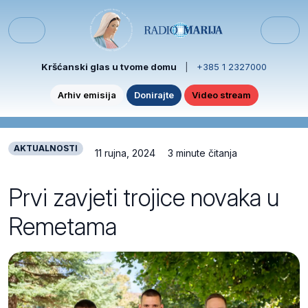
Skip to content
Skip to footer
Menu
Kršćanski glas u tvome domu
|
+385 1 2327000
Arhiv emisija
Donirajte
Video stream
AKTUALNOSTI
11 rujna, 2024
3 minute čitanja
Prvi zavjeti trojice novaka u
Remetama