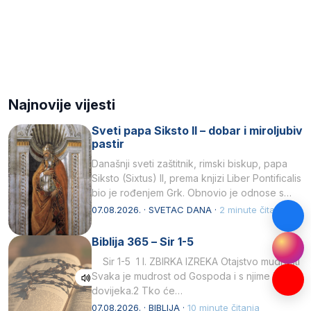
Najnovije vijesti
Sveti papa Siksto II – dobar i miroljubiv
pastir
Današnji sveti zaštitnik, rimski biskup, papa
Siksto (Sixtus) II, prema knjizi Liber Pontificalis
bio je rođenjem Grk. Obnovio je odnose s
afričkim…
07.08.2026. · SVETAC DANA ·
2 minute čitanja
Biblija 365 – Sir 1-5
Sir 1-5 1 I. ZBIRKA IZREKA Otajstvo mudrosti
Svaka je mudrost od Gospoda i s njime je
dovijeka.2 Tko će…
07.08.2026. · BIBLIJA ·
10 minute čitanja