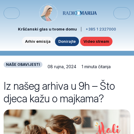
Skip to content
Skip to footer
Menu
Kršćanski glas u tvome domu
|
+385 1 2327000
Arhiv emisija
Donirajte
Video stream
NAŠE OBAVIJESTI
08 rujna, 2024
1 minuta čitanja
Iz našeg arhiva u 9h – Što
djeca kažu o majkama?