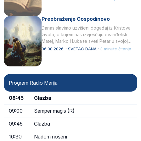
Preobraženje Gospodinovo
Danas slavimo uzvišeni događaj iz Kristova
života, o kojem nas izvješćuju evanđelisti
Matej, Marko i Luka te sveti Petar u svojoj
drugoj…
06.08.2026. · SVETAC DANA ·
3 minute čitanja
Program Radio Marija
08:45
Glazba
09:00
Semper magis (R)
09:45
Glazba
10:30
Nadom nošeni