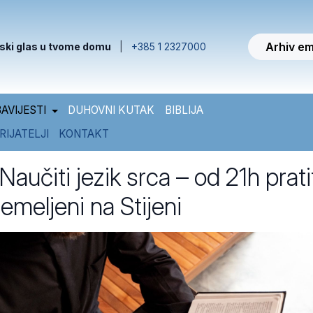
Arhiv em
ski glas u tvome domu
|
+385 1 2327000
AVIJESTI
DUHOVNI KUTAK
BIBLIJA
RIJATELJI
KONTAKT
učiti jezik srca – od 21h prati
emeljeni na Stijeni