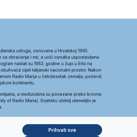
građanska udruga, osnovana u Hrvatskoj 1995.
ce za obraćenje i mir, a uoči osnutka uspostavljena
 program nastali su 1983. godine u župi u Erbi na
 obuhvaća cijeli talijanski nacionalni prostor. Nakon
 imenom Radio Marija u četrdesetak zemalja, počevši
ijskom kontinentu.
zemljama, a međusobna su povezane preko krovne
y of Radio Maria). Svjetsku obitelj utemeljilo je
a.
Prihvati sve