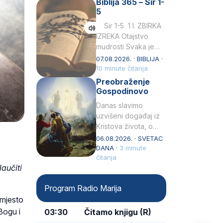
Biblija 365 – Sir 1-
rođenjem Grk.
5
Obnovio je odnose s
afričkim…
Sir 1-5 1 I. ZBIRKA
IZREKA Otajstvo
mudrosti Svaka je
mudrost od Gospoda
07.08.2026. · BIBLIJA ·
i s njime je dovijeka.2
10 minute čitanja
Tko će…
Preobraženje
Gospodinovo
Danas slavimo
uzvišeni događaj iz
Kristova života, o
kojem nas izvješćuju
06.08.2026. · SVETAC
evanđelisti Matej,
DANA ·
3 minute
Marko i Luka te sveti
čitanja
aučiti
Petar u svojoj
drugoj…
Program Radio Marija
umjesto
Bogu i
03:30
Čitamo knjigu (R)