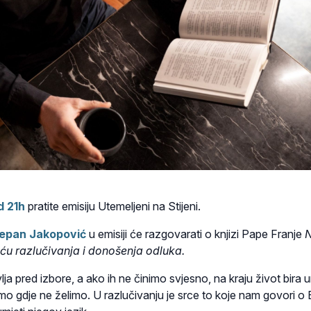
d 21h
pratite emisiju Utemeljeni na Stijeni.
epan Jakopović
u emisiji će razgovarati o knjizi Pape Franje
N
eću razlučivanja i donošenja odluka.
vlja pred izbore, a ako ih ne činimo svjesno, na kraju život bira 
o gdje ne želimo. U razlučivanju je srce to koje nam govori o 