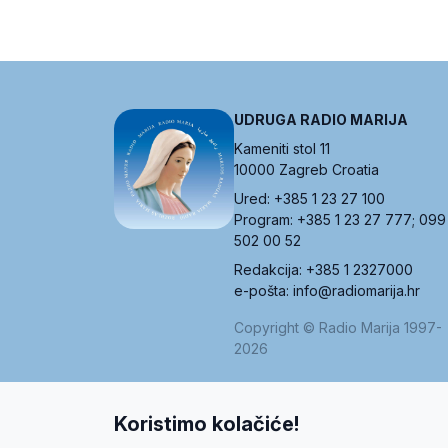
UDRUGA RADIO MARIJA
Kameniti stol 11
10000 Zagreb Croatia
Ured: +385 1 23 27 100
Program: +385 1 23 27 777; 099
502 00 52
Redakcija: +385 1 2327000
e-pošta: info@radiomarija.hr
Copyright © Radio Marija 1997-
2026
Koristimo kolačiće!
O nama
Radio
Program
Volonteri
Prijatelji
Kontakt
Pravi