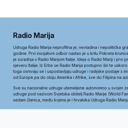
Radio Marija
Udruga Radio Marija neprofitna je, nevladina i nepolitička 
godine. Prvi inicijativni odbor nastao je u krilu Pokreta kruni
je suradnja s Radio Marijom Italije. Ideja o Radio Mariji i prvi
sjeveru Italije. Iz Erbe se Radio Marija postupno širi te uskoro
toga osnivaju se i uspostavljaju udruge i radijske postaje s
od Europe pa do obiju Amerika i Afrike, sve do Filipina na az
Sve su nacionalne udruge utemeljene autonomno u svojim 
udruge pod nazivom Svjetska obitelj Radio Marije (World Famil
sedam članica, među kojima je i hrvatska Udruga Radio Marij
la privatnosti
Kolačići
Uvjeti korištenja