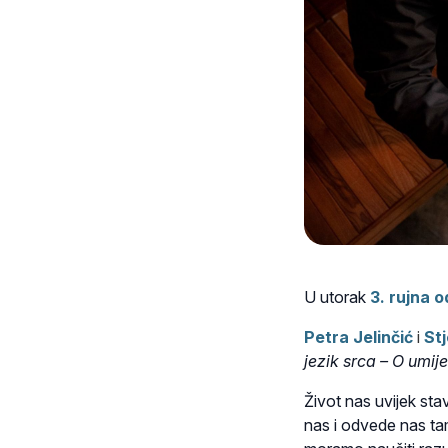
U utorak
3. rujna o
Petra Jelinčić
i
Stj
jezik srca – O umij
Život nas uvijek sta
nas i odvede nas tam