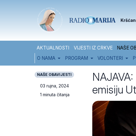
Skip to content
Skip to footer
Kršćan
AKTUALNOSTI
VIJESTI IZ CRKVE
NAŠE OB
O NAMA
PROGRAM
VOLONTERI
P
NAJAVA: Na
NAŠE OBAVIJESTI
emisiju Ut
03 rujna, 2024
1 minuta čitanja