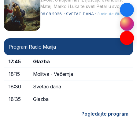
Matej, Marko i Luka te sveti Petar u svojoj
drugoj…
06.08.2026. · SVETAC DANA ·
3 minute čitanja
Program Radio Marija
17:45
Glazba
18:15
Molitva - Večernja
18:30
Svetac dana
18:35
Glazba
Pogledajte program