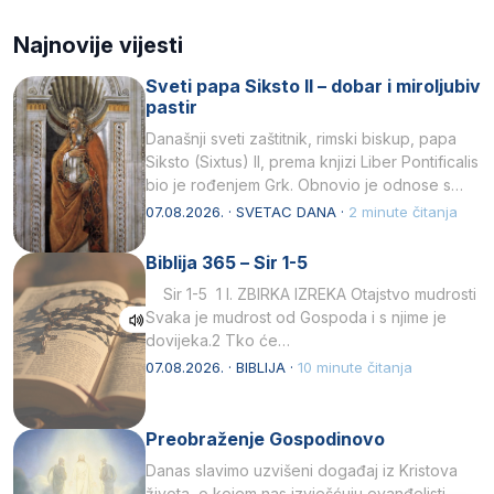
Najnovije vijesti
Sveti papa Siksto II – dobar i miroljubiv
pastir
Današnji sveti zaštitnik, rimski biskup, papa
Siksto (Sixtus) II, prema knjizi Liber Pontificalis
bio je rođenjem Grk. Obnovio je odnose s
afričkim…
07.08.2026. · SVETAC DANA ·
2 minute čitanja
Biblija 365 – Sir 1-5
Sir 1-5 1 I. ZBIRKA IZREKA Otajstvo mudrosti
Svaka je mudrost od Gospoda i s njime je
dovijeka.2 Tko će…
07.08.2026. · BIBLIJA ·
10 minute čitanja
Preobraženje Gospodinovo
Danas slavimo uzvišeni događaj iz Kristova
života, o kojem nas izvješćuju evanđelisti