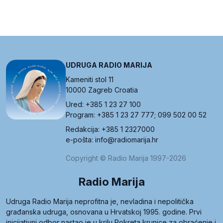
UDRUGA RADIO MARIJA
Kameniti stol 11
10000 Zagreb Croatia
Ured: +385 1 23 27 100
Program: +385 1 23 27 777; 099 502 00 52
Redakcija: +385 1 2327000
e-pošta: info@radiomarija.hr
Copyright © Radio Marija 1997-2026
Radio Marija
Udruga Radio Marija neprofitna je, nevladina i nepolitička
građanska udruga, osnovana u Hrvatskoj 1995. godine. Prvi
inicijativni odbor nastao je u krilu Pokreta krunice za obraćenje i