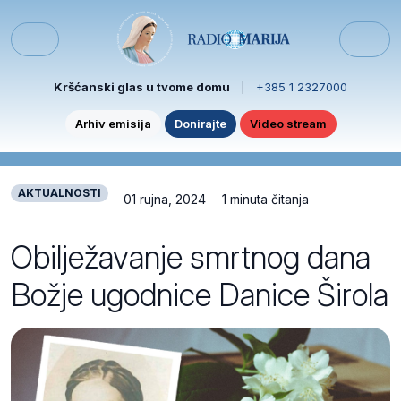
Skip to content
Skip to footer
Menu
Kršćanski glas u tvome domu
|
+385 1 2327000
Arhiv emisija
Donirajte
Video stream
AKTUALNOSTI
01 rujna, 2024
1 minuta čitanja
Obilježavanje smrtnog dana
Božje ugodnice Danice Širola