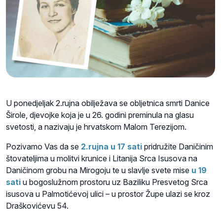
U ponedjeljak 2.rujna obilježava se obljetnica smrti Danice
Širole, djevojke koja je u 26. godini preminula na glasu
svetosti, a nazivaju je hrvatskom Malom Terezijom.
Pozivamo Vas da se
2.rujna u 17 sati
pridružite Daničinim
štovateljima u molitvi krunice i Litanija Srca Isusova na
Daničinom grobu na Mirogoju te u slavlje svete mise
u 19
sati
u bogoslužnom prostoru uz Baziliku Presvetog Srca
isusova u Palmotićevoj ulici – u prostor Župe ulazi se kroz
Draškovićevu 54.