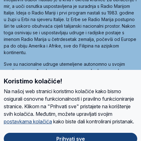
mir, a uoči osnutka uspostavljena je suradnja s Radio Marijom
Italije. Ideja o Radio Mariji i prvi program nastali su 1983. godine
u župi u Erbi na sjeveru Italije. Iz Erbe se Radio Marija postupno
širi te uskoro obuhvaća cijeli talijanski nacionalni prostor. Nakon
toga osnivaju se i uspostavljaju udruge i radijske postaje s
imenom Radio Marija u četrdesetak zemalja, počevši od Europe
pa do obiju Amerika i Afrike, sve do Filipina na azijskom
kontinentu.
Sve su nacionalne udruge utemeljene autonomno u svojim
zemljama, a međusobna su povezane preko krovne udruge
pod nazivom Svjetska obitelj Radio Marije (World Family of
Koristimo kolačiće!
Radio Maria). Svjetsku obitelj utemeljilo je sedam članica, među
kojima je i hrvatska Udruga Radio Marija.
Na našoj web stranici koristimo kolačiće kako bismo
osigurali osnovne funkcionalnosti i pravilno funkcioniranje
stranice. Klikom na "Prihvati sve" pristajete na korištenje
svih kolačića. Međutim, možete upravljati svojim
O nama
Radio
Program
Volonteri
Prijatelji
Kontakt
Pravila privatnosti
postavkama kolačića
kako biste dali kontrolirani pristanak.
Kolačići
Uvjeti korištenja
Ova stranica je zaštićena Google reCAPTCHA sustavom
Prihvati sve